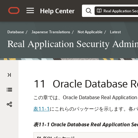
Help Center
Database
/
Japanese Translations
/
Not Applicable
/
Latest
Real Application Security Admini
11
Oracle Database 
この章では、Oracle Database Real Appl
表11-1
にこれらのパッケージを示します。各
表11-1 Oracle Database Real Application