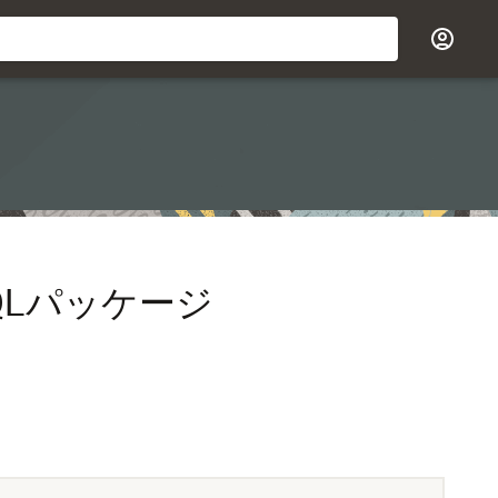
 PL/SQLパッケージ
。