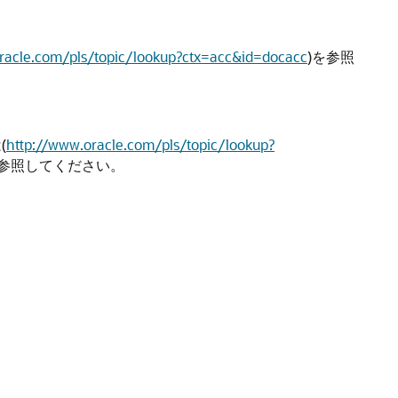
racle.com/pls/topic/lookup?ctx=acc&id=docacc
)を参照
(
http://www.oracle.com/pls/topic/lookup?
を参照してください。