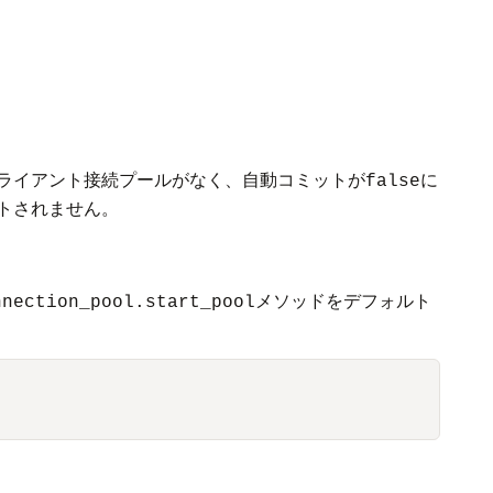
クライアント接続プールがなく、自動コミットが
に
false
トされません。
メソッドをデフォルト
nnection_pool.start_pool