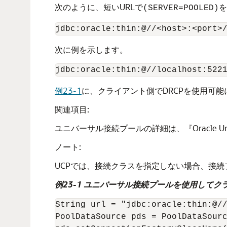
次のように、短いURLで
を
(SERVER=POOLED)
次に例を示します。
例23-1
に、クライアント側でDRCPを使用可
関連項目:
ユニバーサル接続プールの詳細は、『Oracle Unive
ノート:
UCPでは、接続クラスを指定しない場合、接
例23-1 ユニバーサル接続プールを使用してク
String url = "jdbc:oracle:thin:@//
PoolDataSource pds = PoolDataSourc