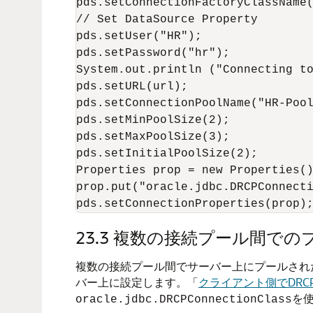
pds.setConnectionFactoryClassName(
// Set DataSource Property

pds.setUser("HR");

pds.setPassword("hr");

System.out.println ("Connecting to
pds.setURL(url);

pds.setConnectionPoolName("HR-Pool
pds.setMinPoolSize(2);

pds.setMaxPoolSize(3);

pds.setInitialPoolSize(2);

Properties prop = new Properties()
prop.put("oracle.jdbc.DRCPConnecti
23.3
複数の接続プール間での
複数の接続プール間でサーバー上にプールされ
バー上に設定します。
「
クライアント側でDR
を
oracle.jdbc.DRCPConnectionClass