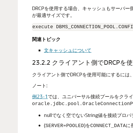
DRCPを使用する場合、キャッシュもサーバ
が最適サイズです。
関連トピック
文キャッシュについて
23.2.2
クライアント側でDRCPを
クライアント側でDRCPを使用可能にするには
ノート:
例23-1
では、ユニバーサル接続プールをクライ
oracle.jdbc.pool.OracleConnectionP
nullでなく空でないString値を接続プロ
(
)を
に
SERVER=POOLED
CONNECT_DATA