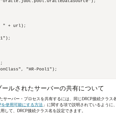
"oracle.jdbc.pool.OracleDataSource");

 " + url);

1");

;

onClass", "HR-Pool1");

プールされたサーバーの共有について
たサーバー・プロセスを共有するには、同じDRCP接続クラス
CPを使用可能にする方法
」
に関する項で説明されているように
使用して、DRCP接続クラス名を設定できます。