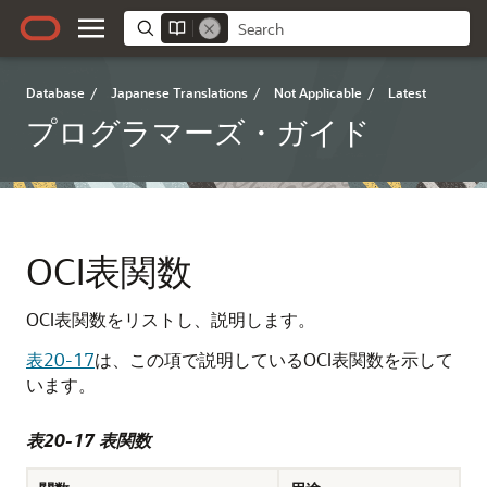
Database
/
Japanese Translations
/
Not Applicable
/
Latest
プログラマーズ・ガイド
OCI表関数
OCI表関数をリストし、説明します。
表20-17
は、この項で説明しているOCI表関数を示して
います。
表20-17 表関数