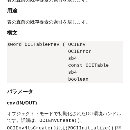
用途
表の直前の既存要素の索引を戻します。
構文
sword OCITablePrev ( OCIEnv             *en
                     OCIError           *er
                     sb4                 in
                     const OCITable     *tb
                     sb4                *pr
                     boolean            *e
パラメータ
env (IN/OUT)
オブジェクト・モードで初期化されたOCI環境ハンドル
です。詳細は、
、
OCIEnvCreate()
および
(非
OCIEnvNlsCreate()
OCIInitialize()