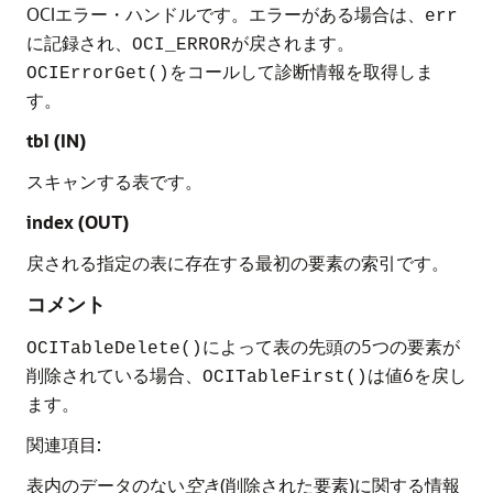
OCIエラー・ハンドルです。エラーがある場合は、
err
に記録され、
が戻されます。
OCI_ERROR
をコールして診断情報を取得しま
OCIErrorGet()
す。
tbl (IN)
スキャンする表です。
index (OUT)
戻される指定の表に存在する最初の要素の索引です。
コメント
によって表の先頭の5つの要素が
OCITableDelete()
削除されている場合、
は値6を戻し
OCITableFirst()
ます。
関連項目:
表内のデータのない
空き
(削除された要素)に関する情報