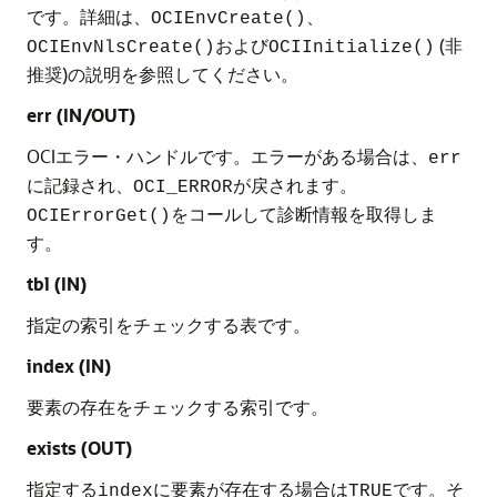
です。詳細は、
、
OCIEnvCreate()
および
(非
OCIEnvNlsCreate()
OCIInitialize()
推奨)の説明を参照してください。
err (IN/OUT)
OCIエラー・ハンドルです。エラーがある場合は、
err
に記録され、
が戻されます。
OCI_ERROR
をコールして診断情報を取得しま
OCIErrorGet()
す。
tbl (IN)
指定の索引をチェックする表です。
index (IN)
要素の存在をチェックする索引です。
exists (OUT)
指定する
に要素が存在する場合は
です。そ
index
TRUE