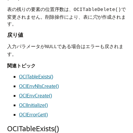
表の残りの要素の位置序数は、
で
OCITableDelete()
変更されません。削除操作により、表に
穴
が作成されま
す。
戻り値
入力パラメータが
である場合はエラーも戻されま
NULL
す。
関連トピック
OCITableExists()
OCIEnvNlsCreate()
OCIEnvCreate()
OCIInitialize()
OCIErrorGet()
OCITableExists()