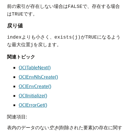
前の索引が存在しない場合は
で、存在する場合
FALSE
は
です。
TRUE
戻り値
よりも小さく、
が
になるよう
index
exists(j)
TRUE
な最大位置
を戻します。
j
関連トピック
OCITableNext()
OCIEnvNlsCreate()
OCIEnvCreate()
OCIInitialize()
OCIErrorGet()
関連項目:
表内のデータのない
空き
(削除された要素)の存在に関す