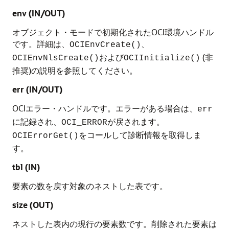
env (IN/OUT)
オブジェクト・モードで初期化されたOCI環境ハンドル
です。詳細は、
、
OCIEnvCreate()
および
(非
OCIEnvNlsCreate()
OCIInitialize()
推奨)の説明を参照してください。
err (IN/OUT)
OCIエラー・ハンドルです。エラーがある場合は、
err
に記録され、
が戻されます。
OCI_ERROR
をコールして診断情報を取得しま
OCIErrorGet()
す。
tbl (IN)
要素の数を戻す対象のネストした表です。
size (OUT)
ネストした表内の現行の要素数です。削除された要素は