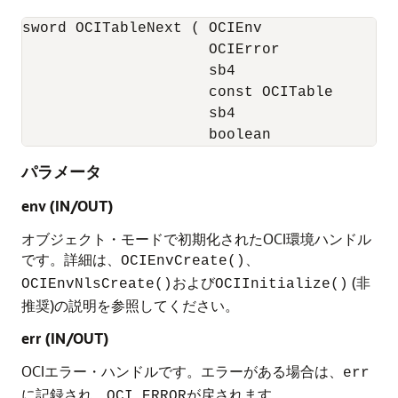
sword OCITableNext ( OCIEnv             *en
                     OCIError           *er
                     sb4                 in
                     const OCITable     *tb
                     sb4                *ne
                     boolean            *e
パラメータ
env (IN/OUT)
オブジェクト・モードで初期化されたOCI環境ハンドル
です。詳細は、
、
OCIEnvCreate()
および
(非
OCIEnvNlsCreate()
OCIInitialize()
推奨)の説明を参照してください。
err (IN/OUT)
OCIエラー・ハンドルです。エラーがある場合は、
err
に記録され、
が戻されます。
OCI_ERROR