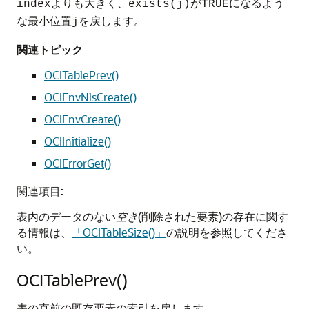
よりも大きく、
が
になるよう
index
exists(j)
TRUE
な最小位置
を戻します。
j
関連トピック
OCITablePrev()
OCIEnvNlsCreate()
OCIEnvCreate()
OCIInitialize()
OCIErrorGet()
関連項目:
表内のデータのない
空き
(削除された要素)の存在に関す
る情報は、
「OCITableSize()」
の説明を参照してくださ
い。
OCITablePrev()
表の直前の既存要素の索引を戻します。