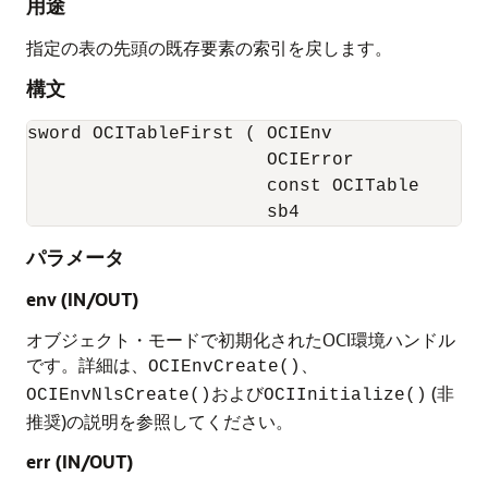
用途
指定の表の先頭の既存要素の索引を戻します。
構文
sword OCITableFirst ( OCIEnv             *e
                      OCIError           *e
                      const OCITable     *t
                      sb4                *
パラメータ
env (IN/OUT)
オブジェクト・モードで初期化されたOCI環境ハンドル
です。詳細は、
、
OCIEnvCreate()
および
(非
OCIEnvNlsCreate()
OCIInitialize()
推奨)の説明を参照してください。
err (IN/OUT)