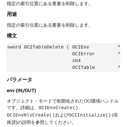
指定の索引位置にある要素を削除します。
用途
指定の索引位置にある要素を削除します。
構文
sword OCITableDelete ( OCIEnv          *env
                       OCIError        *err
                       sb4              ind
                       OCITable        *tb
パラメータ
env (IN/OUT)
オブジェクト・モードで初期化されたOCI環境ハンドル
です。詳細は、
、
OCIEnvCreate()
および
(非
OCIEnvNlsCreate()
OCIInitialize()
推奨)の説明を参照してください。