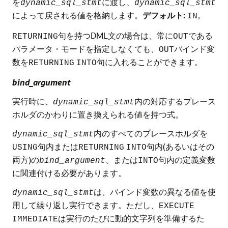
を
に渡し、
dynamic_sql_stmt
dynamic_sql_stmt
によって戻される値を格納します。
デフォルト:
。
IN
句を持つDML文の場合は、常に
である
RETURNING
OUT
パラメータ・モードを指定しなくても、
バインド変
OUT
数を
句に入れることができます。
RETURNING
INTO
bind_argument
実行時に、
内の対応するプレース
dynamic_sql_stmt
ホルダのかわりに置き換えられる値を持つ式。
内のすべてのプレースホルダを
dynamic_sql_stmt
句内または
句内(あるいはその
USING
RETURNING
INTO
両方)の
、または
句内の定義変数
bind_argument
INTO
に関連付ける必要があります。
は、バインド変数の異なる値を使
dynamic_sql_stmt
用して繰り返し実行できます。ただし、
EXECUTE
は実行のたびに動的文字列を準備するた
IMMEDIATE