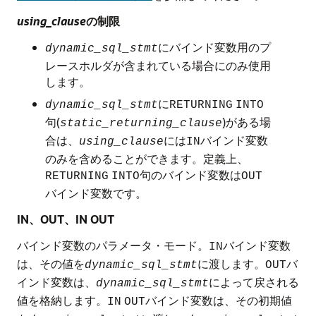
using_clause
の制限
にバインド変数用のプ
dynamic_sql_stmt
レースホルダが含まれている場合にのみ使用
します。
に
dynamic_sql_stmt
RETURNING
INTO
句(
)がある場
static_returning_clause
合は、
には
バインド変数
using_clause
IN
のみを含めることができます。定義上、
句のバインド変数は
RETURNING
INTO
OUT
バインド変数です。
IN、OUT、IN OUT
バインド変数のパラメータ・モード。
バインド変数
IN
は、その値を
に渡します。
バ
dynamic_sql_stmt
OUT
インド変数は、
によって戻される
dynamic_sql_stmt
値を格納します。
バインド変数は、その初期値
IN
OUT