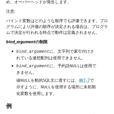
め、オーバーヘッドが発生します。
注意:
バインド変数はどのような順序でも評価できます。プロ
グラムにより評価の順序が決定される場合は、プログラ
ムで決定が行われる時点で動作は定義されません。
bind_argument
の制限
に、文字列で索引付けさ
bind_argument
れている連想配列は使用できません。
に、予約語
は使用で
bind_argument
NULL
きません。
値
を動的SQL文に渡すには、
例7-7
で
NULL
示すように、
を使用する場所に未初期
NULL
化変数を使用します。
例