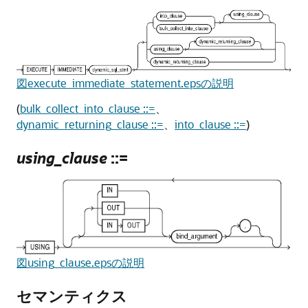
図execute_immediate_statement.epsの説明
(
bulk_collect_into_clause ::=
、
dynamic_returning_clause ::=
、
into_clause ::=
)
using_clause
::=
図using_clause.epsの説明
セマンティクス