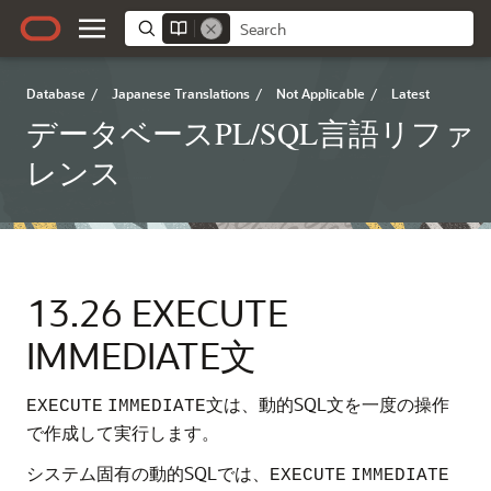
Database
/
Japanese Translations
/
Not Applicable
/
Latest
データベースPL/SQL言語リファ
レンス
13.26
EXECUTE
IMMEDIATE文
文は、動的SQL文を一度の操作
EXECUTE
IMMEDIATE
で作成して実行します。
システム固有の動的SQLでは、
EXECUTE
IMMEDIATE