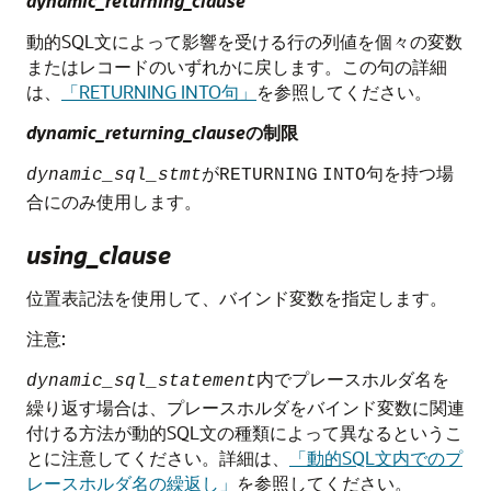
dynamic_returning_clause
動的SQL文によって影響を受ける行の列値を個々の変数
またはレコードのいずれかに戻します。この句の詳細
は、
「RETURNING INTO句」
を参照してください。
dynamic_returning_clause
の制限
が
句を持つ場
dynamic_sql_stmt
RETURNING
INTO
合にのみ使用します。
using_clause
位置表記法を使用して、バインド変数を指定します。
注意:
内でプレースホルダ名を
dynamic_sql_statement
繰り返す場合は、プレースホルダをバインド変数に関連
付ける方法が動的SQL文の種類によって異なるというこ
とに注意してください。詳細は、
「動的SQL文内でのプ
レースホルダ名の繰返し」
を参照してください。