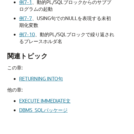
例7-1
、
動的PL/SQLブロックからのサブプ
ログラムの起動
例7-7
、
USING句でのNULLを表現する未初
期化変数
例7-10
、
動的PL/SQLブロックで繰り返され
るプレースホルダ名
関連トピック
この章:
RETURNING INTO句
他の章:
EXECUTE IMMEDIATE文
DBMS_SQLパッケージ