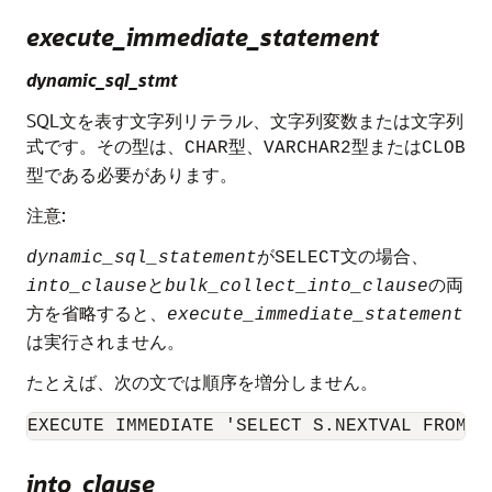
execute_immediate_statement
dynamic_sql_stmt
SQL文を表す文字列リテラル、文字列変数または文字列
式です。その型は、
型、
型または
CHAR
VARCHAR2
CLOB
型である必要があります。
注意:
が
文の場合、
dynamic_sql_statement
SELECT
と
の両
into_clause
bulk_collect_into_clause
方を省略すると、
execute_immediate_statement
は実行されません。
たとえば、次の文では順序を増分しません。
EXECUTE IMMEDIATE 'SELECT S.NEXTVAL FROM D
into_clause