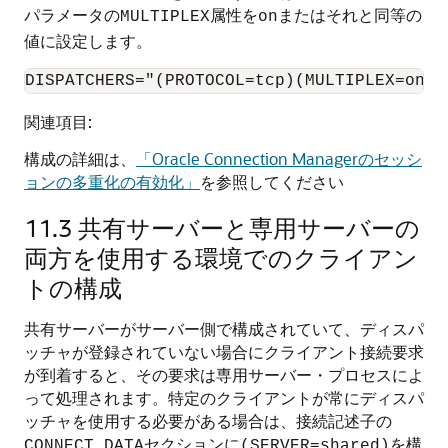
パラメータの
属性を
またはそれと同等の
MULTIPLEX
on
値に設定します。
DISPATCHERS="(PROTOCOL=tcp)(MULTIPLEX=on)"
関連項目:
構成の詳細は、
「Oracle Connection Managerのセッシ
ョンの多重化の有効化」
を参照してください
11.3
共有サーバーと専用サーバーの
両方を使用する環境でのクライアン
トの構成
共有サーバーがサーバー側で構成されていて、ディスパ
ッチャが登録されていない場合にクライアント接続要求
が到着すると、その要求は専用サーバー・プロセスによ
って処理されます。特定のクライアントが常にディスパ
ッチャを使用する必要がある場合は、接続記述子の
セクションに
を構
CONNECT_DATA
(
SERVER
=shared)