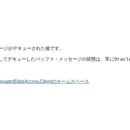
ージがデキューされた後です。
してデキューしたバッファ・メッセージの状態は、常に
Oracl
e.ManagedDataAccess.Clientのネームスペース