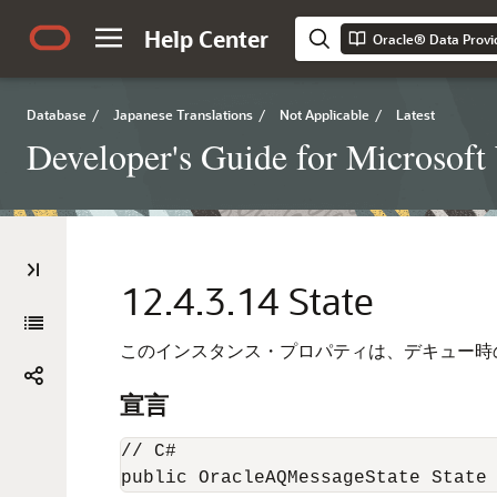
Help Center
Oracle® Data Provi
Database
/
Japanese Translations
/
Not Applicable
/
Latest
Developer's Guide for Microsof
12.4.3.14
State
このインスタンス・プロパティは、デキュー時
宣言
// C#

public OracleAQMessageState State