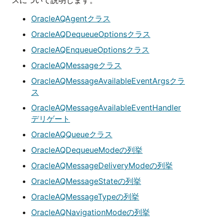
スについて説明します。
OracleAQAgentクラス
OracleAQDequeueOptionsクラス
OracleAQEnqueueOptionsクラス
OracleAQMessageクラス
OracleAQMessageAvailableEventArgsクラ
ス
OracleAQMessageAvailableEventHandler
デリゲート
OracleAQQueueクラス
OracleAQDequeueModeの列挙
OracleAQMessageDeliveryModeの列挙
OracleAQMessageStateの列挙
OracleAQMessageTypeの列挙
OracleAQNavigationModeの列挙