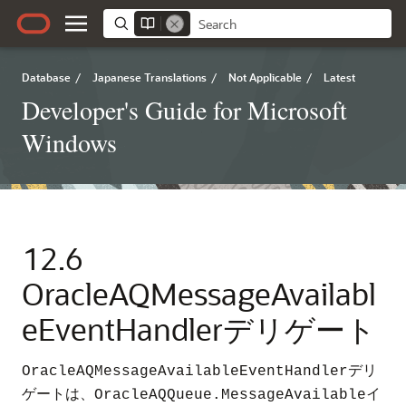
Database
/
Japanese Translations
/
Not Applicable
/
Latest
Developer's Guide for Microsoft
Windows
12.6
OracleAQMessageAvailabl
eEventHandlerデリゲート
デリ
OracleAQMessageAvailableEventHandler
ゲートは、
イ
OracleAQQueue.MessageAvailable