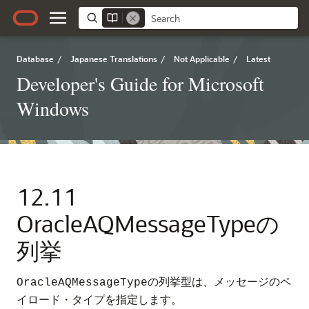
Database
/
Japanese Translations
/
Not Applicable
/
Latest
Developer's Guide for Microsoft
Windows
12.11
OracleAQMessageTypeの
列挙
の列挙型は、メッセージのペ
OracleAQMessageType
イロード・タイプを指定します。