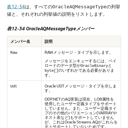
表12-34
は、すべての
の列挙
OracleAQMessageType
値と、それぞれの列挙値の説明をリストします。
表12-34 OracleAQMessageTypeメンバー
メンバー名
説明
RAWメッセージ・タイプを示します。
Raw
メッセージをエンキューするには、ペイ
ロードのデータ型が
と
OracleBinary
のいずれかである必要がありま
byte[]
す。
Oracle UDTメッセージ・タイプを示しま
Udt
す。
ODP.NETのAQ実装は現在、LOB属性を
使用したユーザー定義タイプをサポート
していません。また、ユーザー定義タイ
プのその他のバリエーション(VARRAYや
ネスト表など)もサポートしていません
が、これはOracle Streams AQがこれらを
元々サポートしていないためです。