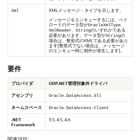
XMLメッセージ・タイプを示します。
Xml
メッセージをエンキューするには、ペイ
ロードのデータ型が
、
OracleXmlType
、
のいずれかである
XmlReader
String
必要があります。データ型が
の
String
場合は、整形式のXMLである必要があり
ます(整形式でない場合は、メッセージ
のエンキュー時に例外が発生します)。
要件
プロバイダ
ODP.NET管理対象外ドライバ
アセンブリ
Oracle.DataAccess.dll
ネームスペース
Oracle.DataAccess.Client
.NET
3.5, 4.5, 4.6
Framework
関連項目: