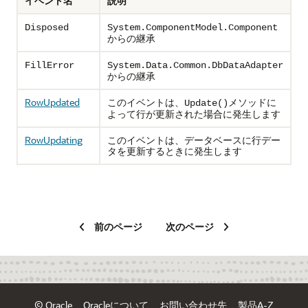
イベント名
説明
Disposed
System.ComponentModel.Component
からの継承
FillError
System.Data.Common.DbDataAdapter
からの継承
RowUpdated
このイベントは、
メソッドに
Update()
よって行が更新された場合に発生します
RowUpdating
このイベントは、データベースに行デー
タを更新するときに発生します
前のページ
次のページ
© Oracle
Oracleについて
お問い合わせ先
製品A-Z