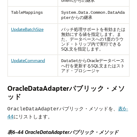
からの継承
onent
TableMappings
System.Data.Common.DataAda
からの継承
pter
UpdateBatchSize
バッチ処理サポートを有効または
無効にする値を指定します。ま
た、データベースへの1度のラウ
ンド・トリップ内で実行できる
SQL文を指定します。
UpdateCommand
からOracleデータベース
DataSet
へ行を更新するSQL文またはスト
アド・プロシージャ
OracleDataAdapterパブリック・メソ
ッド
パブリック・メソッドを、
表6-
OracleDataAdapter
44
にリストします。
表6-44 OracleDataAdapterパブリック・メソッド