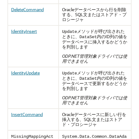
DeleteCommand
Oracleデータベースから行を削除
する、SQL文またはストアド・プ
ロシージャ
IdentityInsert
メソッドが呼び出された
Update
ときに、
内のID列の値を
DataSet
データベースに挿入するかどうか
を判別します
ODP.NET管理対象ドライバでは使
用できません
IdentityUpdate
メソッドが呼び出された
Update
ときに、
内のID列の値を
DataSet
データベースで更新するかどうか
を判別します
ODP.NET管理対象ドライバでは使
用できません
InsertCommand
Oracleデータベースに新しい行を
挿入する、SQL文またはストア
ド・プロシージャ
MissingMappingAct
System.Data.Common.DataAda