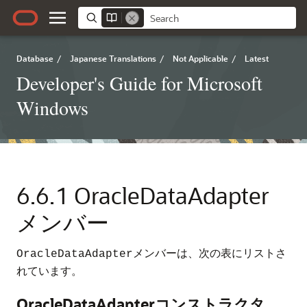
Database
/
Japanese Translations
/
Not Applicable
/
Latest
Developer's Guide for Microsoft
Windows
6.6.1
OracleDataAdapter
メンバー
メンバーは、次の表にリストさ
OracleDataAdapter
れています。
OracleDataAdapterコンストラクタ