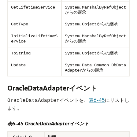
GetLifetimeService
System.MarshalByRefObject
からの継承
からの継承
GetType
System.Object
InitializeLifetimeS
System.MarshalByRefObject
からの継承
ervice
からの継承
ToString
System.Object
Update
System.Data.Common.DbData
からの継承
Adapter
OracleDataAdapterイベント
イベントを、
表6-45
にリストし
OracleDataAdapter
ます。
表6-45 OracleDataAdapterイベント