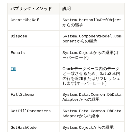
パブリック・メソッド
説明
CreateObjRef
System.MarshalByRefObject
からの継承
Dispose
System.ComponentModel.Com
からの継承
ponent
からの継承(オ
Equals
System.Object
ーバーロード)
Fill
Oracleデータベース内のデータ
と一致させるため、
内
DataSet
の行を追加またはリフレッシュ
します(オーバーロード)
FillSchema
System.Data.Common.DbData
からの継承
Adapter
GetFillParameters
System.Data.Common.DbData
からの継承
Adapter
からの継承
GetHashCode
System.Object