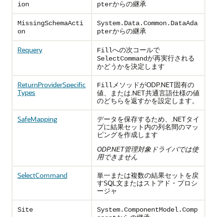
からの継承
ion
pter
MissingSchemaActi
System.Data.Common.DataAda
からの継承
on
pter
Requery
への次コールで
Fill
が再実行される
SelectCommand
かどうかを決定します
ReturnProviderSpecific
メソッドがODP.NET固有の
Fill
Types
値、または.NET共通言語仕様の値
のどちらを返すかを設定します。
SafeMapping
データを保存するため、.NETタイ
プに結果セット内の列名間のマッ
ピングを作成します
ODP.NET管理対象ドライバでは使
用できません
SelectCommand
単一または複数の結果セットを戻
すSQL文またはストアド・プロシ
ージャ
Site
System.ComponentModel.Comp