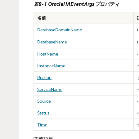
表8-1 OracleHAEventArgsプロパティ
名前
DatabaseDomainName
DatabaseName
HostName
InstanceName
Reason
ServiceName
Source
Status
Time
関連項目: