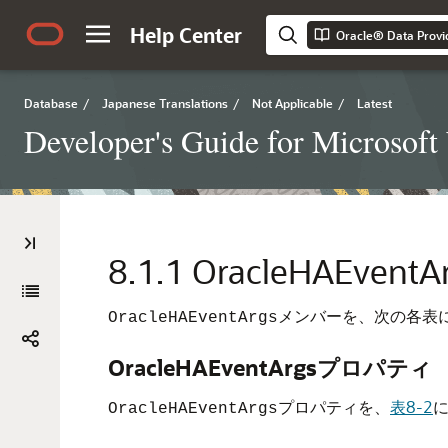
Help Center
Oracle® Data Provi
Database
/
Japanese Translations
/
Not Applicable
/
Latest
Developer's Guide for Microsof
8.1.1
OracleHAEven
メンバーを、次の各表
OracleHAEventArgs
OracleHAEventArgsプロパティ
プロパティを、
表8-2
OracleHAEventArgs