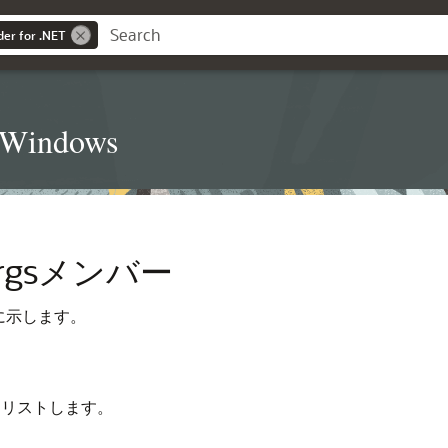
der for .NET
t Windows
tArgsメンバー
に示します。
にリストします。