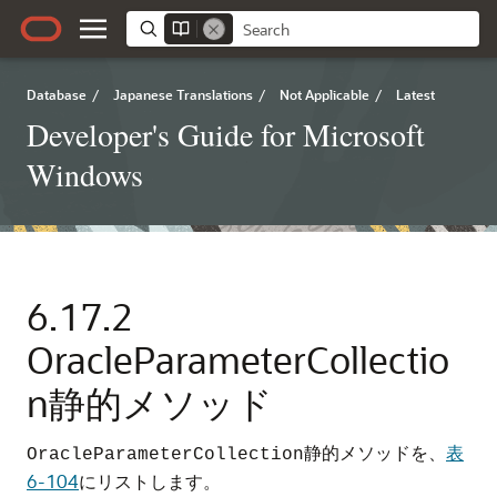
Database
/
Japanese Translations
/
Not Applicable
/
Latest
Developer's Guide for Microsoft
Windows
6.17.2
OracleParameterCollectio
n静的メソッド
静的メソッドを、
表
OracleParameterCollection
6-104
にリストします。