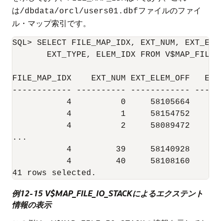
は
ファイルのファイ
/dbdata/orcl/users01.dbf
ル・マップ索引です。
SQL> SELECT FILE_MAP_IDX, EXT_NUM, EXT_ELE
       EXT_TYPE, ELEM_IDX FROM V$MAP_FILE_
FILE_MAP_IDX    EXT_NUM EXT_ELEM_OFF   EXT
------------ ---------- ------------ -----
           4          0     58105664      
           4          1     58154752      
           4          2     58089472      
...

           4         39     58140928      
           4         40     58108160      
例12-15 V$MAP_FILE_IO_STACKによるエクステント
情報の表示