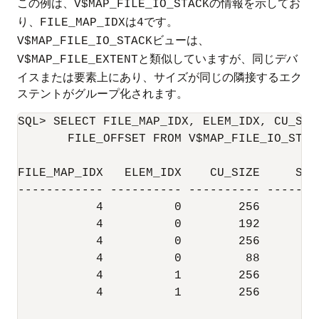
この例は、
の情報を示してお
V$MAP_FILE_IO_STACK
り、
は
です。
FILE_MAP_IDX
4
ビューは、
V$MAP_FILE_IO_STACK
と類似していますが、同じデバ
V$MAP_FILE_EXTENT
イスまたは要素上にあり、サイズが同じの隣接するエク
ステントがグループ化されます。
SQL> SELECT FILE_MAP_IDX, ELEM_IDX, CU_SIZ
       FILE_OFFSET FROM V$MAP_FILE_IO_STAC
FILE_MAP_IDX   ELEM_IDX    CU_SIZE     STR
------------ ---------- ---------- -------
           4          0        256       1
           4          0        192        
           4          0        256       1
           4          0         88        
           4          1        256       1
           4          1        256       1