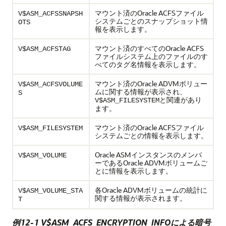
マウント済のOracle ACFSファイル
V$ASM_ACFSSNAPSH
システムごとのスナップショット情
OTS
報を表示します。
マウント済のすべてのOracle ACFS
V$ASM_ACFSTAG
ファイルシステム上のファイルのす
べてのタグ名情報を表示します。
マウント済のOracle ADVMボリュー
V$ASM_ACFSVOLUME
ムに関する情報が表示され、
S
と関連があり
V$ASM_FILESYSTEM
ます。
マウント済のOracle ACFSファイル
V$ASM_FILESYSTEM
システムごとの情報を表示します。
Oracle ASMインスタンスのメンバ
V$ASM_VOLUME
ーであるOracle ADVMボリュームご
とに情報を表示します。
各Oracle ADVMボリュームの統計に
V$ASM_VOLUME_STA
関する情報が表示されます。
T
例12-1 V$ASM_ACFS_ENCRYPTION_INFOによる暗号