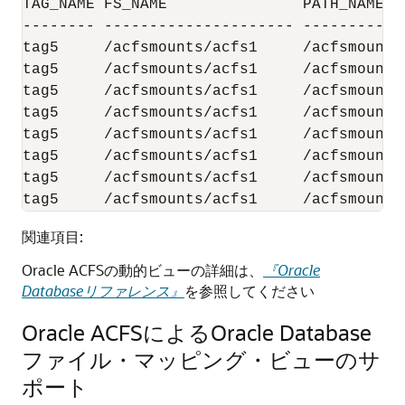
TAG_NAME FS_NAME               PATH_NAME

-------- --------------------- -----------
tag5     /acfsmounts/acfs1     /acfsmounts
tag5     /acfsmounts/acfs1     /acfsmounts
tag5     /acfsmounts/acfs1     /acfsmounts/
tag5     /acfsmounts/acfs1     /acfsmounts/
tag5     /acfsmounts/acfs1     /acfsmounts/
tag5     /acfsmounts/acfs1     /acfsmounts/
tag5     /acfsmounts/acfs1     /acfsmounts/
関連項目:
Oracle ACFSの動的ビューの詳細は、
『Oracle
Databaseリファレンス』
を参照してください
Oracle ACFSによるOracle Database
ファイル・マッピング・ビューのサ
ポート