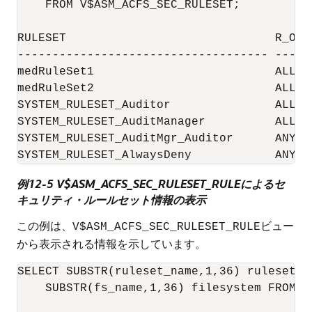
    FROM V$ASM_ACFS_SEC_RULESET;

RULESET                              R_OPTI
------------------------------------ -----
medRuleSet1                          ALL_T
medRuleSet2                          ALL_T
SYSTEM_RULESET_Auditor               ALL_T
SYSTEM_RULESET_AuditManager          ALL_T
SYSTEM_RULESET_AuditMgr_Auditor      ANY_T
例12-5 V$ASM_ACFS_SEC_RULESET_RULEによるセ
キュリティ・ルールセット情報の表示
この例は、
ビュー
V$ASM_ACFS_SEC_RULESET_RULE
から表示される情報を示しています。
SELECT SUBSTR(ruleset_name,1,36) ruleset, 
    SUBSTR(fs_name,1,36) filesystem FROM V