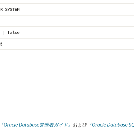
ER SYSTEM
e | false
え
。
。
『Oracle Database管理者ガイド』
および
『Oracle Databa