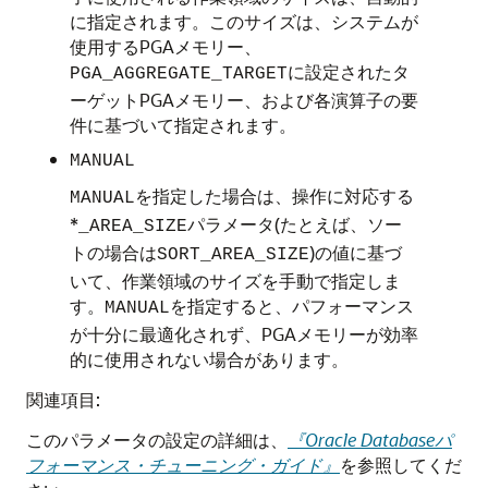
に指定されます。このサイズは、システムが
使用するPGAメモリー、
に設定されたタ
PGA_AGGREGATE_TARGET
ーゲットPGAメモリー、および各演算子の要
件に基づいて指定されます。
MANUAL
を指定した場合は、操作に対応する
MANUAL
*
パラメータ(たとえば、ソー
_AREA_SIZE
トの場合は
)の値に基づ
SORT_AREA_SIZE
いて、作業領域のサイズを手動で指定しま
す。
を指定すると、パフォーマンス
MANUAL
が十分に最適化されず、PGAメモリーが効率
的に使用されない場合があります。
関連項目:
このパラメータの設定の詳細は、
『Oracle Databaseパ
フォーマンス・チューニング・ガイド』
を参照してくだ