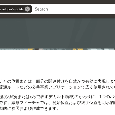
eveloper's Guide
チャの位置または一部分の関連付けを自然かつ有効に実現しま
流通ルートなどの公共事業アプリケーションで広く使用されて
経度/緯度
または
x/y
で表すデカルト領域)のかわりに、1つのパ
です。線形フィーチャでは、開始位置および終了位置を明示的
動的に参照および作成できます。