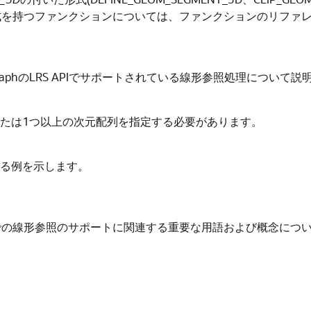
式を持つファンクションについては、ファンクションのリファ
and GraphのLRS APIでサポートされている線形参照処理について
または1つ以上の次元配列を指定する必要があります。
する例を示します。
d Graphでの線形参照のサポートに関連する重要な用語および概念に