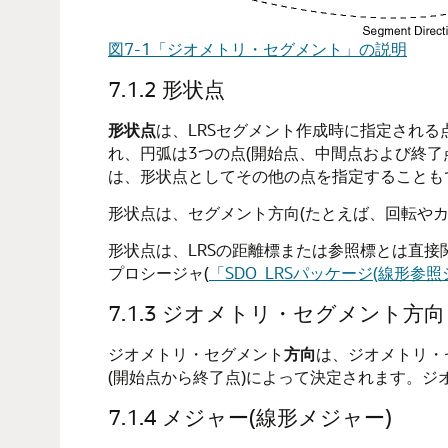
図7-1「ジオメトリ・セグメント」の説明
7.1.2
形状点
形状点
は、LRSセグメント作成時に指定される点で
れ、円弧は3つの点(開始点、中間点および終
は、形状点としてその他の点を指定することも
形状点は、セグメント方向(たとえば、回転や
形状点は、LRSの距離標または参照標とは直
プロシージャ(
「SDO_LRSパッケージ(線形参照
7.1.3
ジオメトリ・セグメント方向
ジオメトリ・セグメント
方向
は、ジオメトリ・
(開始点から終了点)によって決定されます。
7.1.4
メジャー(線形メジャー)