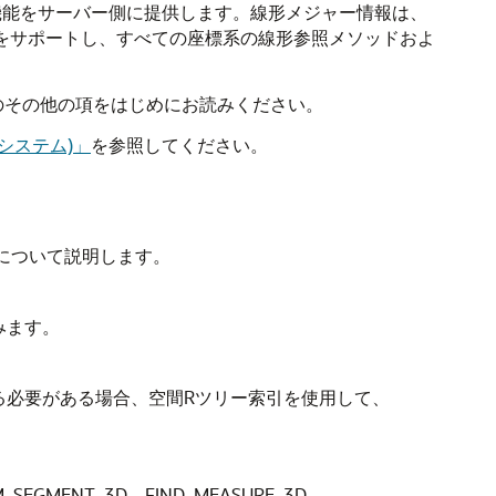
製作レベルでのLRS機能をサーバー側に提供します。線形メジャー情報は、
動的セグメントをサポートし、すべての座標系の線形参照メソッドおよ
のその他の項をはじめにお読みください。
照システム)」
を参照してください。
概念について説明します。
込みます。
する必要がある場合、空間Rツリー索引を使用して、
_SEGMENT_3D、FIND_MEASURE_3D、