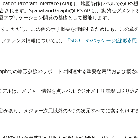
)Application Program Interface (API)は、地図
直接統合されます。Spatial and GraphのLRS APIは、
層アプリケーション開発の基礎として機能します。
します。ただし、この例の示す概要を理解するためにも、この章
のリファレンス情報については、
「SDO_LRSパッケージ(線形参
l and Graphでの線形参照のサポートに関連する重要な用語および
hのLRSデータ・モデルは、メジャー情報を点レベルでジオメトリ表現に取り
M次元)があり、メジャー次元以外の3つの次元すべてに索引付け
_3D
の付いた形式(DEFINE_GEOM_SEGMENT_3D、CLIP_GEOM