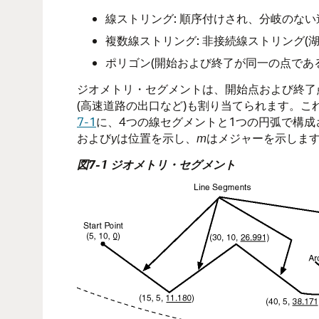
線ストリング: 順序付けされ、分岐のない
複数線ストリング: 非接続線ストリング(
ポリゴン(開始および終了が同一の点であ
ジオメトリ・セグメントは、開始点および終了
(高速道路の出口など)も割り当てられます。
7-1
に、4つの線セグメントと1つの円弧で構成さ
および
y
は位置を示し、
m
はメジャーを示します
図7-1 ジオメトリ・セグメント