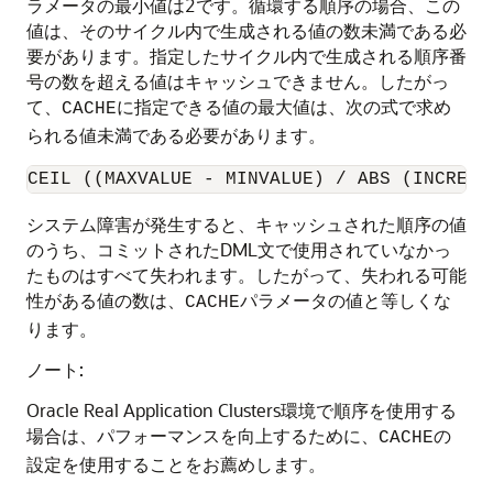
ラメータの最小値は2です。循環する順序の場合、この
値は、そのサイクル内で生成される値の数未満である必
要があります。指定したサイクル内で生成される順序番
号の数を超える値はキャッシュできません。したがっ
て、
に指定できる値の最大値は、次の式で求め
CACHE
られる値未満である必要があります。
CEIL ((MAXVALUE - MINVALUE) / ABS (INCREME
システム障害が発生すると、キャッシュされた順序の値
のうち、コミットされたDML文で使用されていなかっ
たものはすべて失われます。したがって、失われる可能
性がある値の数は、
パラメータの値と等しくな
CACHE
ります。
ノート:
Oracle Real Application Clusters環境で順序を使用する
場合は、パフォーマンスを向上するために、
の
CACHE
設定を使用することをお薦めします。