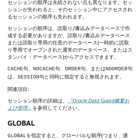
セッションの順序は永続されない点も異なります。セッ
ションが失われると、そのセッション中にアクセスされ
るセッションの順序も失われます。
セッションの順序は、読取り/書込みデータベースで作
成する必要がありますが、読取り/書込みデータベース
または読取り専用の任意のデータベース(一時的に読取
り専用でオープンされた通常のデータベース、またはス
タンバイ・データベース)からアクセスできます。
句、
句、
句、または
句
CACHE
NOCACHE
ORDER
NOORDER
は、
句と同時に指定すると無視されます。
SESSION
関連項目:
セッション順序の詳細は、
『Oracle Data Guard概要お
よび管理』
を参照してください。
GLOBAL
を指定すると、グローバルな順序(つまり、通
GLOBAL