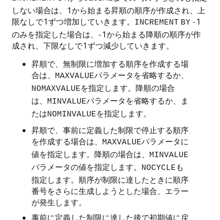
しない場合は、1から始まる昇順の順序が作成され、上
限なしで1ずつ増加していきます。
-1
INCREMENT
BY
のみを指定した場合は、-1から始まる降順の順序が作
成され、下限なしで1ずつ減少していきます。
昇順で、無制限に増加する順序を作成する場
合は、
パラメータを省略するか、
MAXVALUE
を指定します。
降順の場合
NOMAXVALUE
は、
パラメータを省略するか、ま
MINVALUE
たは
を指定します。
NOMINVALUE
昇順で、事前に定義した制限で停止する順序
を作成する場合は、
パラメータに
MAXVALUE
値を指定します。
降順の場合は、
MINVALUE
パラメータの値を指定します。
も
NOCYCLE
指定します。順序が制限に達したときに順序
番号をさらに生成しようとした場合、エラー
が発生します。
事前に定義した制限に達した後で初期値に戻