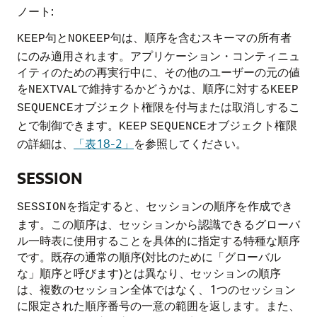
ノート:
句と
句は、順序を含むスキーマの所有者
KEEP
NOKEEP
にのみ適用されます。アプリケーション・コンティニュ
イティのための再実行中に、その他のユーザーの元の値
を
で維持するかどうかは、順序に対する
NEXTVAL
KEEP
オブジェクト権限を付与または取消しするこ
SEQUENCE
とで制御できます。
オブジェクト権限
KEEP
SEQUENCE
の詳細は、
「表18-2」
を参照してください。
SESSION
を指定すると、セッションの順序を作成でき
SESSION
ます。この順序は、セッションから認識できるグローバ
ル一時表に使用することを具体的に指定する特種な順序
です。既存の通常の順序(対比のために「グローバル
な」順序と呼びます)とは異なり、セッションの順序
は、複数のセッション全体ではなく、1つのセッション
に限定された順序番号の一意の範囲を返します。また、