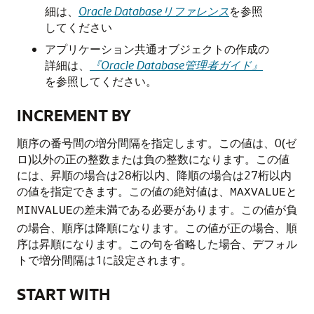
細は、
Oracle Databaseリファレンス
を参照
してください
アプリケーション共通オブジェクトの作成の
詳細は、
『Oracle Database管理者ガイド』
を参照してください。
INCREMENT BY
順序の番号間の増分間隔を指定します。この値は、0(ゼ
ロ)以外の正の整数または負の整数になります。この値
には、昇順の場合は28桁以内、降順の場合は27桁以内
の値を指定できます。この値の絶対値は、
と
MAXVALUE
の差未満である必要があります。この値が負
MINVALUE
の場合、順序は降順になります。この値が正の場合、順
序は昇順になります。この句を省略した場合、デフォル
トで増分間隔は1に設定されます。
START WITH