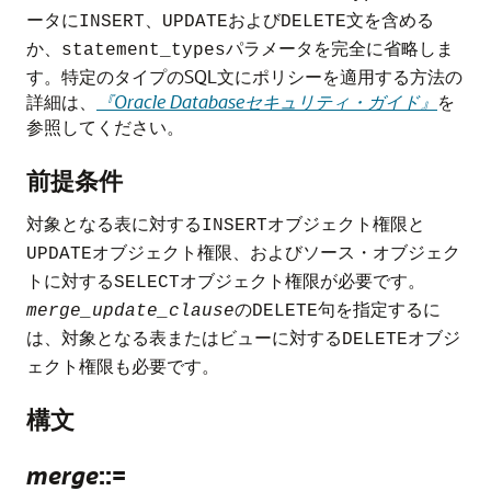
ータに
、
および
文を含める
INSERT
UPDATE
DELETE
か、
パラメータを完全に省略しま
statement_types
す。特定のタイプのSQL文にポリシーを適用する方法の
詳細は、
『Oracle Databaseセキュリティ・ガイド』
を
参照してください。
前提条件
対象となる表に対する
オブジェクト権限と
INSERT
オブジェクト権限、およびソース・オブジェク
UPDATE
トに対する
オブジェクト権限が必要です。
SELECT
の
句を指定するに
merge_update_clause
DELETE
は、対象となる表またはビューに対する
オブジ
DELETE
ェクト権限も必要です。
構文
merge
::=