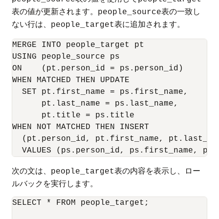
表の値が更新されます。
表の一致し
people_source
ない行は、
表に追加されます。
people_target
MERGE INTO people_target pt 

USING people_source ps 

ON    (pt.person_id = ps.person_id) 

WHEN MATCHED THEN UPDATE 

  SET pt.first_name = ps.first_name, 

      pt.last_name = ps.last_name, 

      pt.title = ps.title 

WHEN NOT MATCHED THEN INSERT 

  (pt.person_id, pt.first_name, pt.last_nam
  VALUES (ps.person_id, ps.first_name, ps.
次の文は、
表の内容を表示し、ロー
people_target
ルバックを実行します。
SELECT * FROM people_target;
