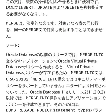
この文は、複数の操作を組み合せるときに便利です。
DML文
、
および
を複数指定す
INSERT
UPDATE
DELETE
る必要がなくなります。
は、決定的な文です。対象となる表の同じ行
MERGE
を、同一の
文で何度も更新することはできませ
MERGE
ん。
ノート:
Oracle Databaseの以前のリリースでは、
MERGE
INTO
文を含むアプリケーションでOracle Virtual Private
Databaseポリシーを作成すると、Virtual Private
Databaseポリシーが存在するため、
文は
MERGE
INTO
ORA-28132「MERGE INTO構文ではセキュリティ・ポ
エラーにより回避され
リシーをサポートしていません」
ていました。Oracle Database 11
g
リリース2(11.2.0.2)
以降では、
操作を含むアプリケーションで
MERGE
INTO
ポリシーを作成できます。そのためには、
.
パラメ
DBMS_RLS
ADD_POLICY
statement_types