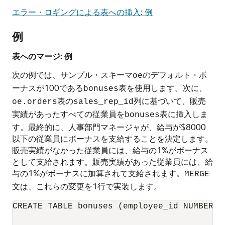
エラー・ロギングによる表への挿入: 例
例
表へのマージ: 例
次の例では、サンプル・スキーマ
のデフォルト・ボ
oe
ーナスが100である
表を使用します。次に、
bonuses
表の
列に基づいて、販売
oe.orders
sales_rep_id
実績があったすべての従業員を
表に挿入しま
bonuses
す。最終的に、人事部門マネージャが、給与が$8000
以下の従業員にボーナスを支給することを決定します。
販売実績がなかった従業員には、給与の1%がボーナス
として支給されます。販売実績があった従業員には、給
与の1%がボーナスに加算されて支給されます。
MERGE
文は、これらの変更を1行で実装します。
CREATE TABLE bonuses (employee_id NUMBER, 