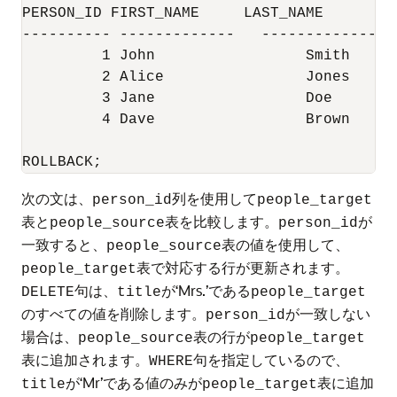
PERSON_ID FIRST_NAME	 LAST_NAME	     TITLE

---------- -------------   ----------------
	 1 John 		Smith		     Mr

	 2 Alice		Jones		     Mrs.

	 3 Jane 		Doe		       Miss

	 4 Dave 		Brown		     Mr

ROLLBACK;
次の文は、
列を使用して
person_id
people_target
表と
表を比較します。
が
people_source
person_id
一致すると、
表の値を使用して、
people_source
表で対応する行が更新されます。
people_target
句は、
が‘Mrs.’である
DELETE
title
people_target
のすべての値を削除します。
が一致しない
person_id
場合は、
表の行が
people_source
people_target
表に追加されます。
句を指定しているので、
WHERE
が‘Mr’である値のみが
表に追加
title
people_target