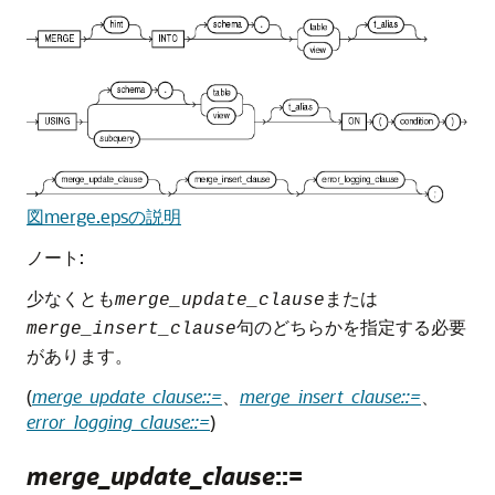
図merge.epsの説明
ノート:
少なくとも
または
merge_update_clause
句のどちらかを指定する必要
merge_insert_clause
があります。
(
merge_update_clause::=
、
merge_insert_clause::=
、
error_logging_clause::=
)
merge_update_clause
::=