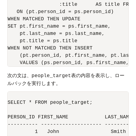
                 :title      AS title FROM 
   ON (pt.person_id = ps.person_id)

WHEN MATCHED THEN UPDATE

SET pt.first_name = ps.first_name, 

    pt.last_name = ps.last_name, 

    pt.title = ps.title 

WHEN NOT MATCHED THEN INSERT

    (pt.person_id, pt.first_name, pt.last_n
次の文は、
表の内容を表示し、ロー
people_target
ルバックを実行します。
SELECT * FROM people_target;

PERSON_ID FIRST_NAME		LAST_NAME	     TITLE

---------- -------------------- ----------
	 1   John                 Smith		     Mr
