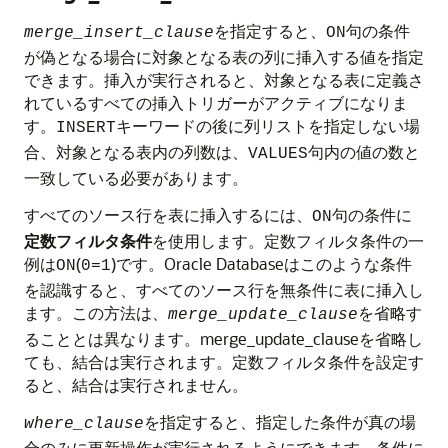
を指定すると、
句の条件
merge_insert_clause
ON
が偽となる場合に対象となる表の列に挿入する値を指定
できます。挿入が実行されると、対象となる表に定義さ
れているすべての挿入トリガーがアクティブになりま
す。
キーワードの後に列リストを指定しない場
INSERT
合、対象となる表内の列数は、
句内の値の数と
VALUES
一致している必要があります。
すべてのソース行を表に挿入するには、
句の条件に
ON
定数フィルタ条件
を使用します。定数フィルタ条件の一
例は
(
)です。Oracle Databaseはこのような条件
ON
0=1
を認識すると、すべてのソース行を無条件に表に挿入し
ます。この方法は、
を省略す
merge_update_clause
ることとは異なります。merge_update_clauseを省略し
ても、結合は実行されます。定数フィルタ条件を設定す
ると、結合は実行されません。
を指定すると、指定した条件が真の場
where_clause
合のみに更新操作が実行されるようにできます。条件に