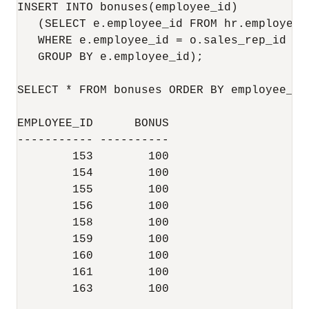
INSERT INTO bonuses(employee_id)

   (SELECT e.employee_id FROM hr.employees 
   WHERE e.employee_id = o.sales_rep_id

   GROUP BY e.employee_id); 

SELECT * FROM bonuses ORDER BY employee_id;
EMPLOYEE_ID      BONUS

----------- ----------

        153        100

        154        100

        155        100

        156        100

        158        100

        159        100

        160        100

        161        100

        163        100
