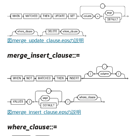
図merge_update_clause.epsの説明
merge_insert_clause
::=
図merge_insert_clause.epsの説明
where_clause
::=