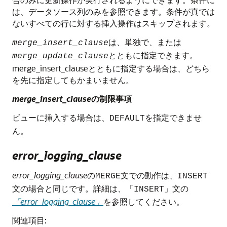
は、データソース列のみを参照できます。条件が真では
ないすべての行に対する挿入操作はスキップされます。
は、単独で、または
merge_insert_clause
とともに指定できます。
merge_update_clause
merge_insert_clauseとともに指定する場合は、どちら
を先に指定してもかまいません。
merge_insert_clause
の制限事項
ビューに挿入する場合は、
を指定できませ
DEFAULT
ん。
error_logging_clause
error_logging_clause
の
文での動作は、
MERGE
INSERT
文の場合と同じです。詳細は、「
」文の
INSERT
「error_logging_clause」
を参照してください。
関連項目: