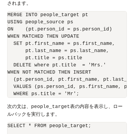
されます。
MERGE INTO people_target pt 

USING people_source ps 

ON    (pt.person_id = ps.person_id) 

WHEN MATCHED THEN UPDATE 

  SET pt.first_name = ps.first_name, 

      pt.last_name = ps.last_name, 

      pt.title = ps.title 

  DELETE where pt.title  = 'Mrs.' 

WHEN NOT MATCHED THEN INSERT 

  (pt.person_id, pt.first_name, pt.last_nam
  VALUES (ps.person_id, ps.first_name, ps.
  WHERE ps.title = 'Mr';
次の文は、
表の内容を表示し、ロー
people_target
ルバックを実行します。
SELECT * FROM people_target;
