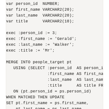
var person_id  NUMBER;

var first_name VARCHAR2(20);

var last_name  VARCHAR2(20);

var title      VARCHAR2(10);

exec :person_id := 3;

exec :first_name := 'Gerald';

exec :last_name := 'Walker';

exec :title := 'Mr';

MERGE INTO people_target pt 

   USING (SELECT :person_id  AS person_id,

                 :first_name AS first_name,
                 :last_name  AS last_name,

                 :title      AS title FROM 
   ON (pt.person_id = ps.person_id)

WHEN MATCHED THEN UPDATE

SET pt.first_name = ps.first_name, 
