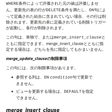
条件によって評価された元の値は評価しませ
WHERE
ん。更新先の表の行が
条件を満たし、
句によ
DELETE
ON
って定義された結合に含まれていない場合、その行は削
除されます。更新先の表に定義されている削除トリガー
が起動し、各行が削除されます。
この句は、単独で、または
と
merge_insert_clause
ともに指定できます。merge_insert_clauseとともに指
定する場合は、どちらを先に指定してもかまいません。
merge_update_clause
の制限事項
この句には、次の制限事項があります。
参照する列は、
句で更新で
ON
condition
きません。
ビューを更新する場合は、
を指定
DEFAULT
できません。
merge_insert_clause