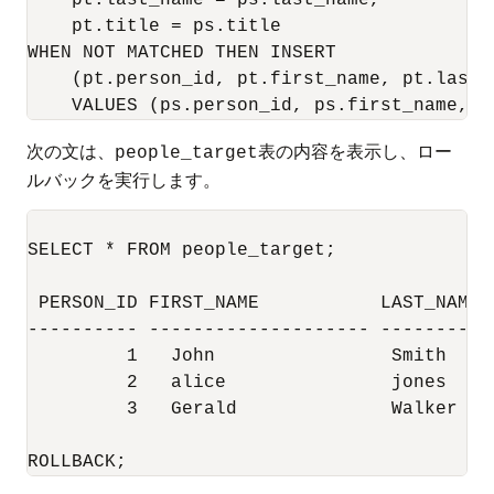
    pt.last_name = ps.last_name, 

    pt.title = ps.title 

WHEN NOT MATCHED THEN INSERT

    (pt.person_id, pt.first_name, pt.last_n
次の文は、
表の内容を表示し、ロー
people_target
ルバックを実行します。
SELECT * FROM people_target;

 PERSON_ID FIRST_NAME		LAST_NAME	     TITLE

---------- -------------------- ----------
	 1   John                Smith		     Mr

	 2   alice               jones		     Mrs

	 3   Gerald              Walker		     Mr

ROLLBACK;