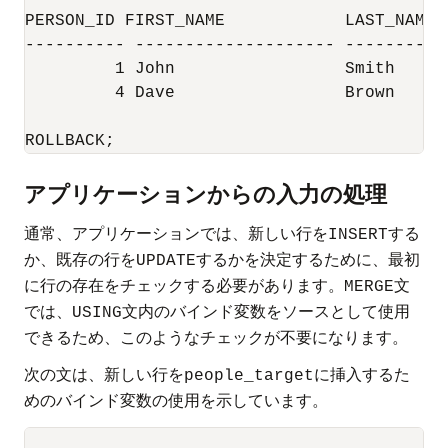
PERSON_ID FIRST_NAME		LAST_NAME	     TITLE

---------- -------------------- ----------
	 1 John 		Smith		     Mr

	 4 Dave 		Brown		     Mr

ROLLBACK;
アプリケーションからの入力の処理
通常、アプリケーションでは、新しい行を
する
INSERT
か、既存の行を
するかを決定するために、最初
UPDATE
に行の存在をチェックする必要があります。
文
MERGE
では、
文内のバインド変数をソースとして使用
USING
できるため、このようなチェックが不要になります。
次の文は、新しい行を
に挿入するた
people_target
めのバインド変数の使用を示しています。