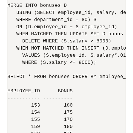
MERGE INTO bonuses D

   USING (SELECT employee_id, salary, depa
   WHERE department_id = 80) S

   ON (D.employee_id = S.employee_id)

   WHEN MATCHED THEN UPDATE SET D.bonus = 
     DELETE WHERE (S.salary > 8000)

   WHEN NOT MATCHED THEN INSERT (D.employee
     VALUES (S.employee_id, S.salary*.01)

     WHERE (S.salary <= 8000);

SELECT * FROM bonuses ORDER BY employee_id;
EMPLOYEE_ID      BONUS

----------- ----------

        153        180

        154        175

        155        170

        159        180
