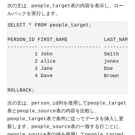
次の文は、
表の内容を表示し、ロー
people_target
ルバックを実行します。
SELECT * FROM people_target;

PERSON_ID FIRST_NAME		LAST_NAME	     TITLE

---------- -------------------- ----------
	 1 John 		Smith		     Mr

	 2 alice		jones		     Mrs

	 3 Jane 		Doe		     Miss

	 4 Dave 		Brown		     Mr

ROLLBACK;
次の文は、
列を使用して
person_id
people_target
表と
表の内容を比較し、
people_source
表で条件に従ってデータを挿入し更
people_target
新します。
表の一致する行ごとに、
people_source
表の値を使用して
people_source
people_target