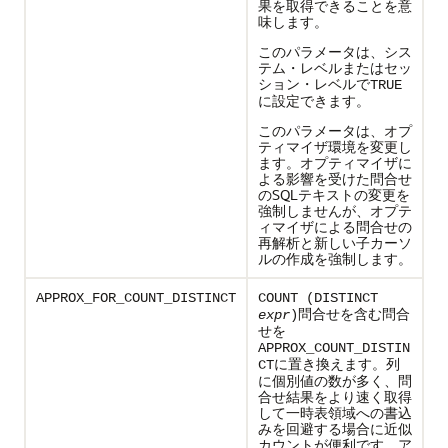
果を取得できることを意
味します。
このパラメータは、シス
テム・レベルまたはセッ
ション・レベルで
TRUE
に設定できます。
このパラメータは、オプ
ティマイザ環境を変更し
ます。オプティマイザに
よる影響を受けた問合せ
のSQLテキストの変更を
強制しませんが、オプテ
ィマイザによる問合せの
再解析と新しい子カーソ
ルの作成を強制します。
APPROX_FOR_COUNT_DISTINCT
COUNT (DISTINCT
問合せを含む問合
expr
)
せを
APPROX_COUNT_DISTIN
に置き換えます。列
CT
に個別値の数が多く、問
合せ結果をより速く取得
して一時表領域への書込
みを回避する場合に近似
カウントが便利です。ア