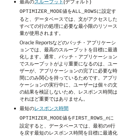
最高の
スループット
(デフォルト)
値を
に設定す
OPTIMIZER_MODE
ALL_ROWS
ると、データベースでは、文がアクセスした
すべての行の処理に必要な最小限のリソース
量が使用されます。
Oracle Reportsなどのバッチ・アプリケーシ
ョンでは、最高のスループットを目標に最適
化します。通常、バッチ・アプリケーション
でスループットがより重要になるのは、ユー
ザーが、アプリケーションの完了に必要な時
間にのみ関心を持っているためです。アプリ
ケーションの実行中に、ユーザーは個々の文
の結果を検証しないため、レスポンス時間は
それほど重要ではありません。
最短の
レスポンス時間
値を
に
OPTIMIZER_MODE
FIRST_ROWS_
n
設定すると、データベースでは、最初の
n
行
を戻す最短のレスポンス時間を目標に最適化