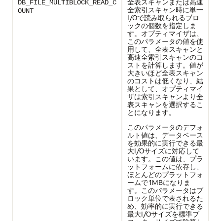
全表スキャンまたは高速
DB_FILE_MULTIBLOCK_READ_C
全索引スキャン時に単一
OUNT
I/Oで読み取られるブロ
ックの個数を指定しま
す。オプティマイザは、
このパラメータの値を使
用して、全表スキャンと
高速全索引スキャンのコ
ストを計算します。値が
大きいほど全表スキャン
のコストは低くなり、結
果として、オプティマイ
ザは索引スキャンより全
表スキャンを選択するこ
とになります。
このパラメータのデフォ
ルト値は、データベース
を効果的に実行できる最
大I/Oサイズに対応して
います。この値は、プラ
ットフォームに依存し、
ほとんどのプラットフォ
ームで1MBになりま
す。このパラメータはブ
ロック単位で表されるた
め、効率的に実行できる
最大I/Oサイズを標準ブ