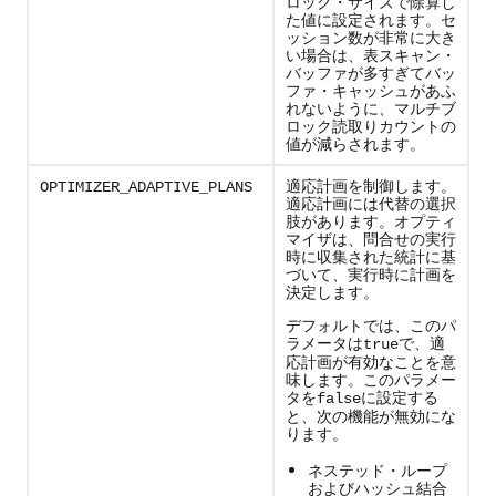
ロック・サイズで除算し
た値に設定されます。セ
ッション数が非常に大き
い場合は、表スキャン・
バッファが多すぎてバッ
ファ・キャッシュがあふ
れないように、マルチブ
ロック読取りカウントの
値が減らされます。
適応計画を制御します。
OPTIMIZER_ADAPTIVE_PLANS
適応計画には代替の選択
肢があります。オプティ
マイザは、問合せの実行
時に収集された統計に基
づいて、実行時に計画を
決定します。
デフォルトでは、このパ
ラメータは
で、適
true
応計画が有効なことを意
味します。このパラメー
タを
に設定する
false
と、次の機能が無効にな
ります。
ネステッド・ループ
およびハッシュ結合