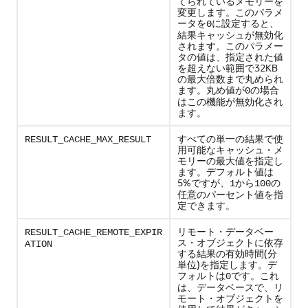
てられているメモリーを
変更します。このパラメ
ータを
に設定すると、
0
結果キャッシュが無効化
されます。このパラメー
タの値は、指定された値
を超えない範囲で32KB
の最大倍数まで丸められ
ます。丸め値が
の場合
0
はこの機能が無効化され
ます。
すべての単一の結果で使
RESULT_CACHE_MAX_RESULT
用可能なキャッシュ・メ
モリーの最大値を指定し
ます。デフォルト値は
5%ですが、
から
の
1
100
任意のパーセント値を指
定できます。
リモート・データベー
RESULT_CACHE_REMOTE_EXPIR
ス・オブジェクトに依存
ATION
する結果の有効時間(分
単位)を指定します。デ
フォルトは
です。これ
0
は、データベースで、リ
モート・オブジェクトを