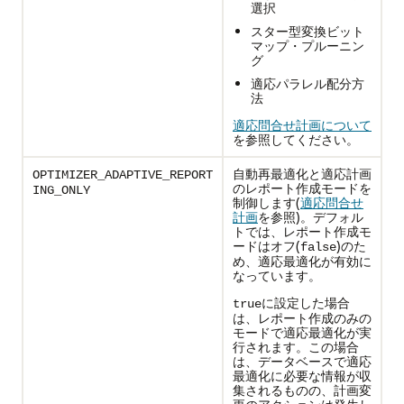
選択
スター型変換ビット
マップ・プルーニン
グ
適応パラレル配分方
法
適応問合せ計画について
を参照してください。
自動再最適化と適応計画
OPTIMIZER_ADAPTIVE_REPORT
のレポート作成モードを
ING_ONLY
制御します(
適応問合せ
計画
を参照)。デフォル
トでは、レポート作成モ
ードはオフ(
)のた
false
め、適応最適化が有効に
なっています。
に設定した場合
true
は、レポート作成のみの
モードで適応最適化が実
行されます。この場合
は、データベースで適応
最適化に必要な情報が収
集されるものの、計画変