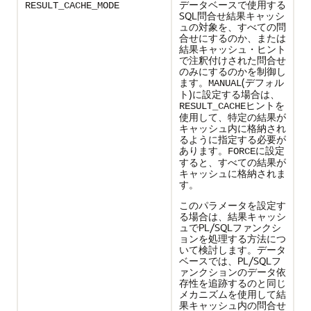
データベースで使用する
RESULT_CACHE_MODE
SQL問合せ結果キャッシ
ュの対象を、すべての問
合せにするのか、または
結果キャッシュ・ヒント
で注釈付けされた問合せ
のみにするのかを制御し
ます。
(デフォル
MANUAL
ト)に設定する場合は、
ヒントを
RESULT_CACHE
使用して、特定の結果が
キャッシュ内に格納され
るように指定する必要が
あります。
に設定
FORCE
すると、すべての結果が
キャッシュに格納されま
す。
このパラメータを設定す
る場合は、結果キャッシ
ュでPL/SQLファンクシ
ョンを処理する方法につ
いて検討します。データ
ベースでは、PL/SQLフ
ァンクションのデータ依
存性を追跡するのと同じ
メカニズムを使用して結
果キャッシュ内の問合せ