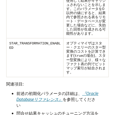
使用して結果がキャッシ
ュされないことを示しま
す。このパラメータを0
以外の値にすると、結果
内で参照される表をリモ
ート・データベースが変
更した場合などに、失効
した回答が生成される可
能性があります。
オプティマイザはスタ
STAR_TRANSFORMATION_ENABL
ー・クエリーのスター型
ED
変換のコストを計算でき
ます(
の場合)。スタ
true
ー型変換により、様々な
ファクト表の列でビット
マップ索引が結合されま
す。
関連項目:
前述の初期化パラメータの詳細は、
『Oracle
Databaseリファレンス』
を参照してくださ
い
問合せ結果キャッシュのチューニング方法を