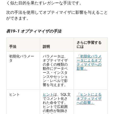
く似た目的を果たすレガシーな手法です。
次の手法を使用してオプティマイザに影響を与えること
ができます。
表19-1 オプティマイザの手法
さらに学習する
手法
説明
には
初期化パラメー
パラメータは、
「初期化パラメ
タ
オプティマイザ
ータによるオプ
の多くの種類の
ティマイザへの
動作にデータベ
影響」
ース・インスタ
ンスやセッショ
ン・レベルで影
響を与えます。
ヒント
ヒント
は、SQL文
「ヒントによる
でコメント化さ
オプティマイザ
れた命令です。
への影響」
ヒントで広範囲
の動作が制御さ