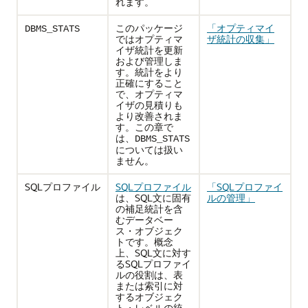
れます。
このパッケージ
「オプティマイ
DBMS_STATS
ではオプティマ
ザ統計の収集」
イザ統計を更新
および管理しま
す。統計をより
正確にすること
で、オプティマ
イザの見積りも
より改善されま
す。この章で
は、
DBMS_STATS
については扱い
ません。
SQLプロファイル
SQLプロファイル
「SQLプロファイ
は、SQL文に固有
ルの管理」
の補足統計を含
むデータベー
ス・オブジェク
トです。概念
上、SQL文に対す
るSQLプロファイ
ルの役割は、表
または索引に対
するオブジェク
ト・レベルの統