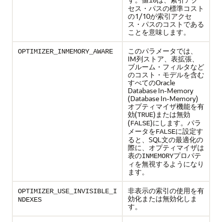
10
セス・パスの標準コスト
の1/10が索引アクセ
ス・パスのコストである
ことを意味します。
このパラメータでは、
OPTIMIZER_INMEMORY_AWARE
IM列ストア、表拡張、
ブルーム・フィルタなど
のコスト・モデルを含む
すべてのOracle
Database In-Memory
(Database In-Memory)
オプティマイザ機能を有
効(
)または無効
TRUE
(
)にします。パラ
FALSE
メータを
に設定す
FALSE
ると、SQL文の最適化の
際に、オプティマイザは
表の
プロパテ
INMEMORY
ィを無視するようになり
ます。
非表示の索引の使用を有
OPTIMIZER_USE_INVISIBLE_I
効化または無効化しま
NDEXES
す。