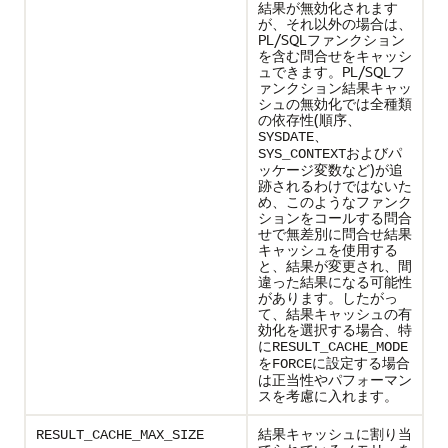
結果が無効化されます
が、それ以外の場合は、
PL/SQLファンクション
を含む問合せをキャッシ
ュできます。PL/SQLフ
ァンクション結果キャッ
シュの無効化では全種類
の依存性(順序、
、
SYSDATE
およびパ
SYS_CONTEXT
ッケージ変数など)が追
跡されるわけではないた
め、このようなファンク
ションをコールする問合
せで無差別に問合せ結果
キャッシュを使用する
と、結果が変更され、間
違った結果になる可能性
があります。したがっ
て、結果キャッシュの有
効化を選択する場合、特
に
RESULT_CACHE_MODE
を
に設定する場合
FORCE
は正当性やパフォーマン
スを考慮に入れます。
結果キャッシュに割り当
RESULT_CACHE_MAX_SIZE