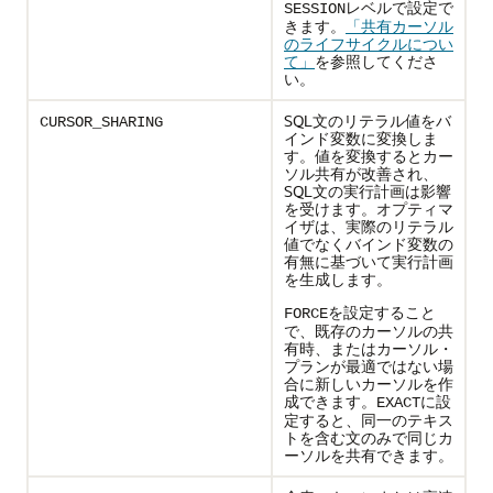
レベルで設定で
SESSION
きます。
「共有カーソル
のライフサイクルについ
て」
を参照してくださ
い。
SQL文のリテラル値をバ
CURSOR_SHARING
インド変数に変換しま
す。値を変換するとカー
ソル共有が改善され、
SQL文の実行計画は影響
を受けます。オプティマ
イザは、実際のリテラル
値でなくバインド変数の
有無に基づいて実行計画
を生成します。
を設定すること
FORCE
で、既存のカーソルの共
有時、またはカーソル・
プランが最適ではない場
合に新しいカーソルを作
成できます。
に設
EXACT
定すると、同一のテキス
トを含む文のみで同じカ
ーソルを共有できます。