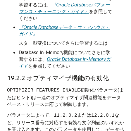
学習するには、
『Oracle Databaseパフォー
マンス・チューニング・ガイド』
を参照して
ください
『Oracle Databaseデータ・ウェアハウス・
ガイド』
スター型変換についてさらに学習するには
Database In-Memory機能についてさらに学
習するには、
Oracle Database In-Memoryガ
イド
を参照してください
19.2.2
オプティマイザ機能の有効化
初期化パラメータ(ま
OPTIMIZER_FEATURES_ENABLE
たはヒント)は一連のオプティマイザ関連機能をデータ
ベース・リリースに応じて制御します。
パラメータによって、
または
な
11.2.0.2
12.2.0.1
ど、リリース番号に対応する有効な文字列値のいずれか
を受け入れます。このパラメータを使用して、データベ