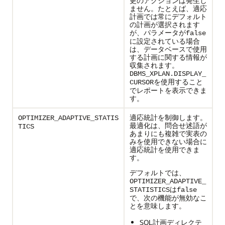
更のアクションは発生し
ません。たとえば、適応
計画では常にデフォルト
の計画が選択されます
が、パラメータが
false
に設定されている場合
は、データベースで使用
する計画に関する情報が
収集されます。
DBMS_XPLAN.DISPLAY_
を使用すること
CURSOR
でレポートを表示できま
す。
適応統計を制御します。
OPTIMIZER_ADAPTIVE_STATIS
最適化は、問合せ述語が
TICS
あまりにも複雑で実表の
みを使用できない場合に
適応統計を使用できま
す。
デフォルトでは、
OPTIMIZER_ADAPTIVE_
は
STATISTICS
false
で、次の機能が無効なこ
とを意味します。
SQL計画ディレクテ