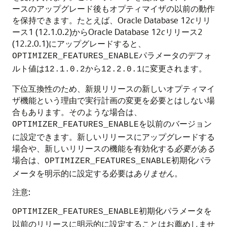
ースのアップグレード後もオプティマイザの以前の動作
を保持できます。たとえば、Oracle Database 12
c
リリ
ース1 (12.1.0.2)からOracle Database 12
c
リリース2
(12.2.0.1)にアップグレードすると、
パラメータのデフォ
OPTIMIZER_FEATURES_ENABLE
ルト値は
から
に変更されます。
12.1.0.2
12.2.0.1
下位互換性のため、新規リリースの新しいオプティマイ
ザ機能という理由で実行計画の変更を必要とはしない場
合もあります。そのような場合は、
を以前のバージョン
OPTIMIZER_FEATURES_ENABLE
に設定できます。新しいリリースにアップグレードする
場合や、新しいリリースの機能を有効化する
必要がある
場合は、
初期化パラ
OPTIMIZER_FEATURES_ENABLE
メータを明示的に設定する必要は
ありません
。
注意:
初期化パラメータを
OPTIMIZER_FEATURES_ENABLE
以前のリリースに明示的に設定することはお薦めしませ