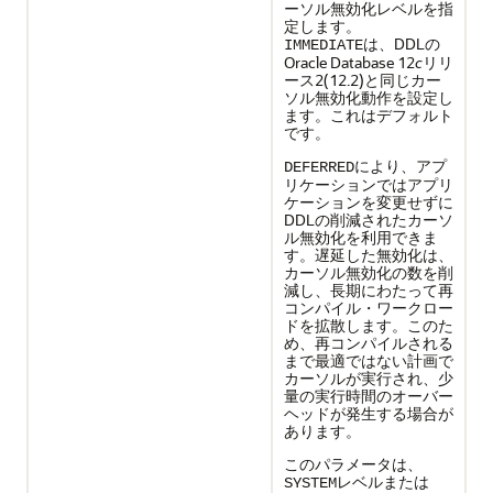
ーソル無効化レベルを指
定します。
は、DDLの
IMMEDIATE
Oracle Database 12
c
リリ
ース2(12.2)と同じカー
ソル無効化動作を設定し
ます。これはデフォルト
です。
により、アプ
DEFERRED
リケーションではアプリ
ケーションを変更せずに
DDLの削減されたカーソ
ル無効化を利用できま
す。遅延した無効化は、
カーソル無効化の数を削
減し、長期にわたって再
コンパイル・ワークロー
ドを拡散します。このた
め、再コンパイルされる
まで最適ではない計画で
カーソルが実行され、少
量の実行時間のオーバー
ヘッドが発生する場合が
あります。
このパラメータは、
レベルまたは
SYSTEM