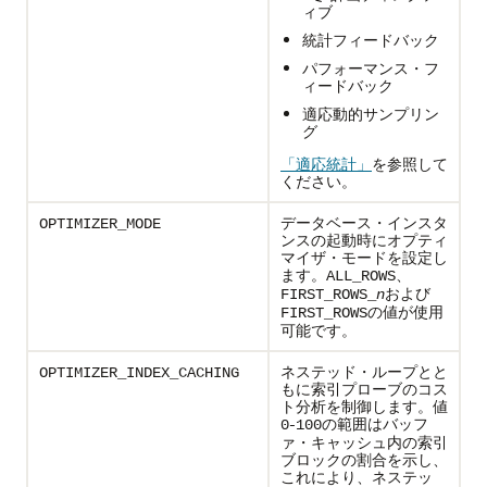
ィブ
統計フィードバック
パフォーマンス・フ
ィードバック
適応動的サンプリン
グ
「適応統計」
を参照して
ください。
データベース・インスタ
OPTIMIZER_MODE
ンスの起動時にオプティ
マイザ・モードを設定し
ます。
、
ALL_ROWS
および
FIRST_ROWS_
n
の値が使用
FIRST_ROWS
可能です。
ネステッド・ループとと
OPTIMIZER_INDEX_CACHING
もに索引プローブのコス
ト分析を制御します。値
-
の範囲はバッフ
0
100
ァ・キャッシュ内の索引
ブロックの割合を示し、
これにより、ネステッ