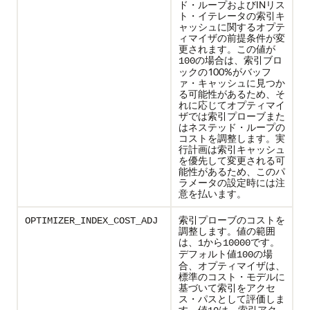
ド・ループおよびINリス
ト・イテレータの索引キ
ャッシュに関するオプテ
ィマイザの前提条件が変
更されます。この値が
の場合は、索引ブロ
100
ックの100%がバッフ
ァ・キャッシュに見つか
る可能性があるため、そ
れに応じてオプティマイ
ザでは索引プローブまた
はネステッド・ループの
コストを調整します。実
行計画は索引キャッシュ
を優先して変更される可
能性があるため、このパ
ラメータの設定時には注
意を払います。
索引プローブのコストを
OPTIMIZER_INDEX_COST_ADJ
調整します。値の範囲
は、
から
です。
1
10000
デフォルト値
の場
100
合、オプティマイザは、
標準のコスト・モデルに
基づいて索引をアクセ
ス・パスとして評価しま
す。値
は、索引アク