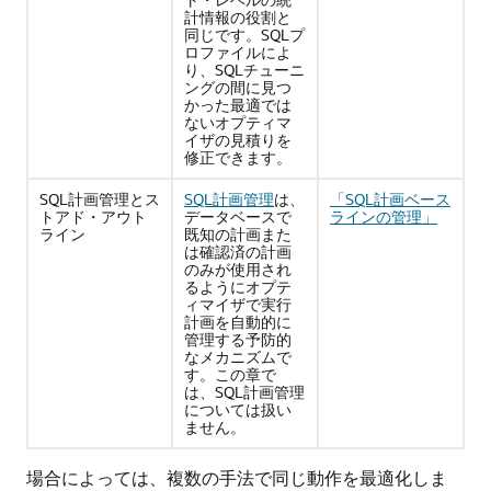
計情報の役割と
同じです。SQLプ
ロファイルによ
り、SQLチューニ
ングの間に見つ
かった最適では
ないオプティマ
イザの見積りを
修正できます。
SQL計画管理とス
SQL計画管理
は、
「SQL計画ベース
トアド・アウト
データベースで
ラインの管理」
ライン
既知の計画また
は確認済の計画
のみが使用され
るようにオプテ
ィマイザで実行
計画を自動的に
管理する予防的
なメカニズムで
す。この章で
は、SQL計画管理
については扱い
ません。
場合によっては、複数の手法で同じ動作を最適化しま