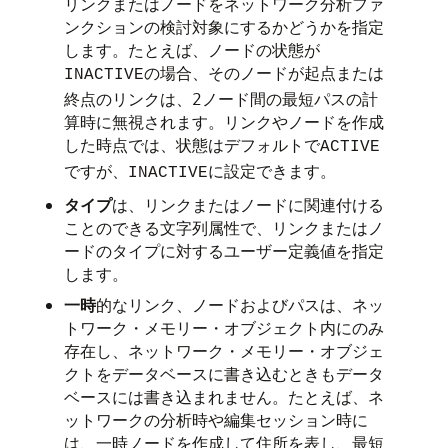
リンクまたはノードをネットワーク分析ファ
ンクションの検討対象にするかどうかを指定
します。たとえば、ノードの状態が
の場合、そのノードが起点または
INACTIVE
終点のリンクは、2ノード間の最短パスの計
算時に無視されます。リンクやノードを作成
した時点では、状態はデフォルトで
ACTIVE
ですが、
に設定できます。
INACTIVE
タイプ
は、リンクまたはノードに関連付ける
ことのできる文字列属性で、リンクまたはノ
ードのタイプに対するユーザー定義値を指定
します。
一時
的なリンク、ノードおよびパスは、ネッ
トワーク・メモリー・オブジェクト内にのみ
存在し、ネットワーク・メモリー・オブジェ
クトをデータベースに書き込むときもデータ
ベースには書き込まれません。たとえば、ネ
ットワークの分析時や編集セッション時に
は、一時ノードを作成して住所を表し、最短