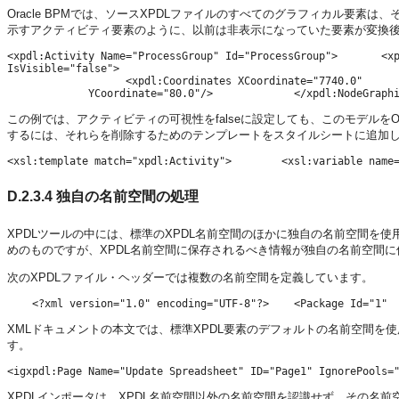
Oracle BPMでは、ソースXPDLファイルのすべてのグラフィカル要素
示すアクティビティ要素のように、以前は非表示になっていた要素が変換後
<xpdl:Activity Name="ProcessGroup" Id="ProcessGroup">       <xp
IsVisible="false">

                   <xpdl:Coordinates XCoordinate="7740.0" 

この例では、アクティビティの可視性をfalseに設定しても、このモデルをO
するには、それらを削除するためのテンプレートをスタイルシートに追加
D.2.3.4
独自の名前空間の処理
XPDLツールの中には、標準のXPDL名前空間のほかに独自の名前空間を
めのものですが、XPDL名前空間に保存されるべき情報が独自の名前空間
次のXPDLファイル・ヘッダーでは複数の名前空間を定義しています。
XMLドキュメントの本文では、標準XPDL要素のデフォルトの名前空間を
す。
XPDLインポータは、XPDL名前空間以外の名前空間を認識せず、その名前