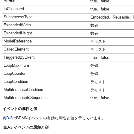
AdHoc
true、false
IsCollapsed
true、false
SubprocessType
Embedded、Reusable、R
ExpandedWidth
数値
ExpandedHeight
数値
ModelReference
テキスト
CalledElement
テキスト
TriggeredByEvent
true、false
LoopMaximum
数値
LoopCounter
数値
LoopCondition
テキスト
MultiInstanceCondition
テキスト
MultiInstanceIsSequential
true、false
イベントの属性と値
表D-3
はBPMNイベントの有効な属性と値を示しています。
表D-3 イベントの属性と値