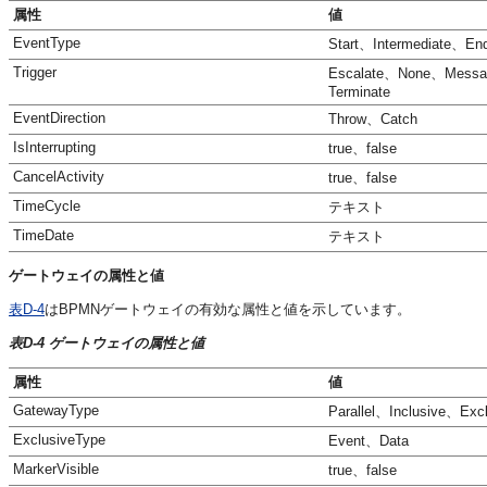
属性
値
EventType
Start、Intermediate、En
Trigger
Escalate、None、Messag
Terminate
EventDirection
Throw、Catch
IsInterrupting
true、false
CancelActivity
true、false
TimeCycle
テキスト
TimeDate
テキスト
ゲートウェイの属性と値
表D-4
はBPMNゲートウェイの有効な属性と値を示しています。
表D-4 ゲートウェイの属性と値
属性
値
GatewayType
Parallel、Inclusive、Ex
ExclusiveType
Event、Data
MarkerVisible
true、false