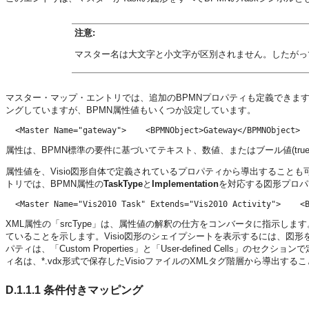
注意:
マスター名は大文字と小文字が区別されません。したがっ
マスター・マップ・エントリでは、追加のBPMNプロパティも定義できます。
ングしていますが、BPMN属性値もいくつか設定しています。
属性は、BPMN標準の要件に基づいてテキスト、数値、またはブール値(true/f
属性値を、Visio図形自体で定義されているプロパティから導出することも可能
トリでは、BPMN属性の
TaskType
と
Implementation
を対応する図形プロパ
XML属性の「srcType」は、属性値の解釈の仕方をコンバータに指示します。s
ていることを示します。Visio図形のシェイプシートを表示するには、図形
パティは、「Custom Properties」と「User-defined Cells
ィ名は、*.vdx形式で保存したVisioファイルのXMLタグ階層から導出する
D.1.1.1
条件付きマッピング