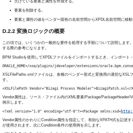
欠けている要素と属性を作成する。
要素を削除する。
要素と属性の値をベンダー固有の名前空間からXPDL名前空間に移動
D.2.2
変換ロジックの概要
この項では、いくつかの一般的な要件を処理する手順について説明します
する際の参考になります。
BPM Studioを使用してXPDLファイルをインポートするとき、インポ
XSLFilePaths.xmlファイルは、各種のベンダー形式と変換用の適
す。
Vendor属性は、ソース・ファイル内のXML要素/Package/PackageHea
例示します。
http:
<?xml version="1.0" encoding="utf-8"?><Package xmlns:xsd=
Vendor属性のかわりにCondition属性を指定して、有効なXPATH
が使用されます。次にCondition条件の使用例を示します。