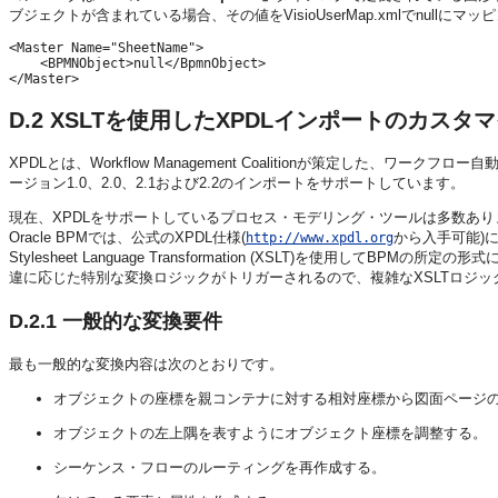
ブジェクトが含まれている場合、その値をVisioUserMap.xmlでnull
<Master Name="SheetName">

    <BPMNObject>null</BpmnObject>

D.2
XSLTを使用したXPDLインポートのカスタ
XPDLとは、Workflow Management Coalitionが策定した、
ージョン1.0、2.0、2.1および2.2のインポートをサポートしています。
現在、XPDLをサポートしているプロセス・モデリング・ツールは多数あ
Oracle BPMでは、公式のXPDL仕様(
から入手可能)に
http://www.xpdl.org
Stylesheet Language Transformation (XSLT)を使用
違に応じた特別な変換ロジックがトリガーされるので、複雑なXSLTロジッ
D.2.1
一般的な変換要件
最も一般的な変換内容は次のとおりです。
オブジェクトの座標を親コンテナに対する相対座標から図面ページ
オブジェクトの左上隅を表すようにオブジェクト座標を調整する。
シーケンス・フローのルーティングを再作成する。