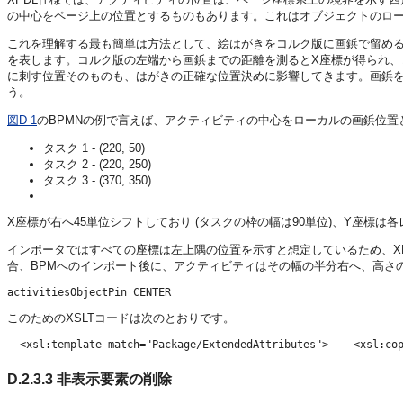
の中心をページ上の位置とするものもあります。これはオブジェクトのロ
これを理解する最も簡単は方法として、絵はがきをコルク版に画鋲で留め
を表します。コルク版の左端から画鋲までの距離を測るとX座標が得られ、
に刺す位置そのものも、はがきの正確な位置決めに影響してきます。画鋲
う。
図D-1
のBPMNの例で言えば、アクティビティの中心をローカルの画鋲位置
タスク 1 - (220, 50)
タスク 2 - (220, 250)
タスク 3 - (370, 350)
X座標が右へ45単位シフトしており (タスクの枠の幅は90単位)、Y座標は
インポータではすべての座標は左上隅の位置を示すと想定しているため、X
合、BPMへのインポート後に、アクティビティはその幅の半分右へ、高さ
このためのXSLTコードは次のとおりです。
  <xsl:template match="Package/ExtendedAttributes">    <xsl:co
D.2.3.3
非表示要素の削除