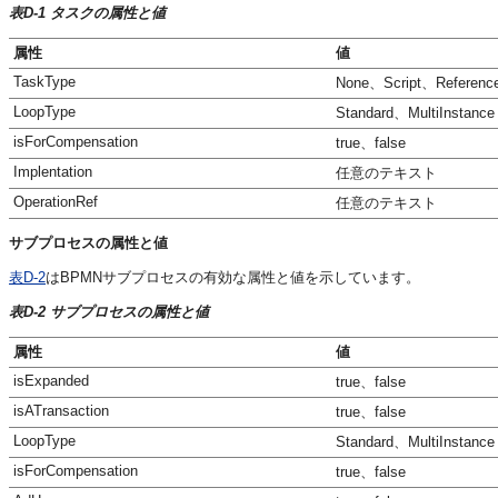
表D-1 タスクの属性と値
属性
値
TaskType
None、Script、Referen
LoopType
Standard、MultiInstance
isForCompensation
true、false
Implentation
任意のテキスト
OperationRef
任意のテキスト
サブプロセスの属性と値
表D-2
はBPMNサブプロセスの有効な属性と値を示しています。
表D-2 サブプロセスの属性と値
属性
値
isExpanded
true、false
isATransaction
true、false
LoopType
Standard、MultiInstance
isForCompensation
true、false