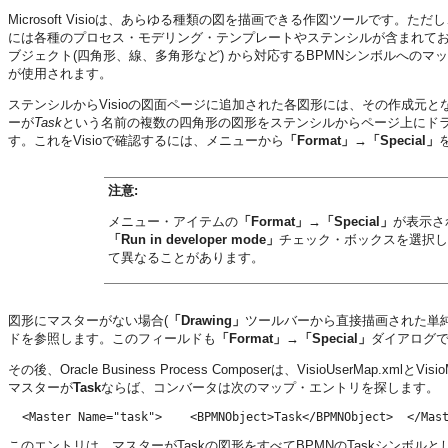
Microsoft Visioは、あらゆる種類の図を描画できる作図ツールです。ただし、B
には各種のプロセス・モデリング・テンプレートやステンシルが含まれており
ブジェクト(四角形、線、多角形など) から対応するBPMNシンボルへのマッピングを試
が使用されます。
ステンシルからVisioの図面ページに追加された各図形には、その作成元と
ーが
Task
という名前の複数の四角形の図形をステンシルからページ上にド
す。これをVisioで確認するには、メニューから
「Format」→「Special」
注意:
メニュー・アイテムの
「Format」→「Special」
が表示さ
「Run in developer mode」
チェック・ボックスを選択し
て異なることがあります。
図形にマスターがない場合(
「Drawing」
ツールバーから直接描画された単純
ドを参照します。このフィールドも
「Format」→「Special」
ダイアログ
その後、Oracle Business Process Composerは、VisioUserM
マスターが
Task
ならば、コンバータは次のマップ・エントリを探します。
このエントリは、マスターがTaskの図形をすべてBPMNのTaskシンボ