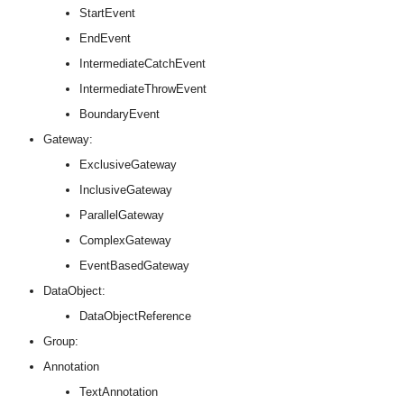
StartEvent
EndEvent
IntermediateCatchEvent
IntermediateThrowEvent
BoundaryEvent
Gateway:
ExclusiveGateway
InclusiveGateway
ParallelGateway
ComplexGateway
EventBasedGateway
DataObject:
DataObjectReference
Group:
Annotation
TextAnnotation