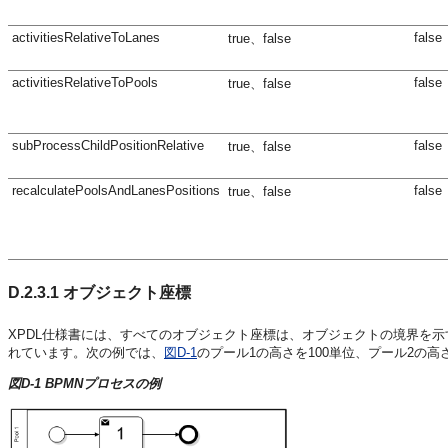
activitiesRelativeToLanes
false
true、false
activitiesRelativeToPools
false
true、false
subProcessChildPositionRelative
false
true、false
recalculatePoolsAndLanesPositions
false
true、false
D.2.3.1
オブジェクト座標
XPDL仕様書には、すべてのオブジェクト座標は、オブジェクトの境界を示
れています。次の例では、
図D-1
のプール1の高さを100単位、プール2の高
図D-1 BPMNプロセスの例