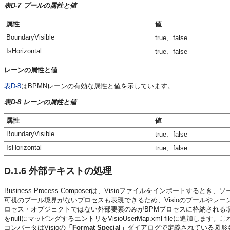
表D-7 プールの属性と値
属性
値
BoundaryVisible
true、false
IsHorizontal
true、false
レーンの属性と値
表D-8
はBPMNレーンの有効な属性と値を示しています。
表D-8 レーンの属性と値
属性
値
BoundaryVisible
true、false
IsHorizontal
true、false
D.1.6
外部テキストの処理
Business Process Composerは、Visioファイルをインポー
可視のプール境界がないプロセスも表現できるため、Visioのプールやレ
ロセス・オブジェクトではない外部要素のみがBPMプロセスに格納される
をnullにマッピングするエントリをVisioUserMap.xml fileに
コンバータはVisioの
「Format Special」
ダイアログで定義されている図形名と