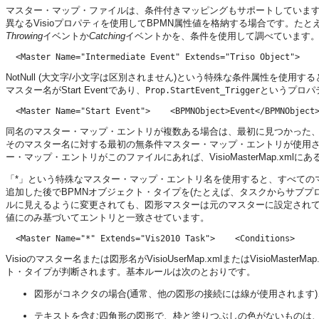
マスター・マップ・ファイルは、条件付きマッピングもサポートしています。
異なるVisioプロパティを使用してBPMN属性値を格納する場合です。たとえば、次のエ
Throwing
イベントか
Catching
イベントかを、条件を使用して調べています
NotNull (大文字/小文字は区別されません)という特殊な条件属性を使用
マスター名がStart Eventであり、
というプロパ
Prop.StartEvent_Trigger
同名のマスター・マップ・エントリが複数ある場合は、最初に見つかった
そのマスター名に対する最初の無条件マスター・マップ・エントリが使用されます
ー・マップ・エントリがこのファイルにあれば、VisioMasterMap.xm
「*」という特殊なマスター・マップ・エントリ名を使用すると、すべての
追加した後でBPMNオブジェクト・タイプを(たとえば、タスクからサブプロ
ルに見えるように変更されても、図形マスターは元のマスターに設定されて
値にのみ基づいてエントリと一致させています。
Visioのマスター名または図形名がVisioUserMap.xmlまたはVisioM
ト・タイプが判断されます。基本ルールは次のとおりです。
図形がコネクタの場合(通常、他の図形の接続には線が使用されます)
テキストを含む四角形の図形で、枠と塗りつぶしの色がないものは