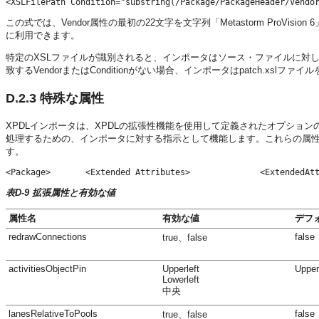
この式では、Vendor属性の最初の22文字を文字列「Metastorm ProVis
に利用できます。
特定のXSLファイルが識別されると、インポータはソース・ファイルに対し
致するVendorまたはConditionがない場合、インポータはpatch.xslファ
D.2.3
特殊な属性
XPDLインポータは、XPDLの拡張性機能を使用して定義されたオプショ
処理するための、インポータに対する指示として機能します。これらの属
す。
<Package>       <Extended Attributes>              <ExtendedAt
表D-9 拡張属性と有効な値
属性名
有効な値
デフ
redrawConnections
false
true、false
activitiesObjectPin
Upperleft
Upper
Lowerleft
中央
lanesRelativeToPools
false
true、false