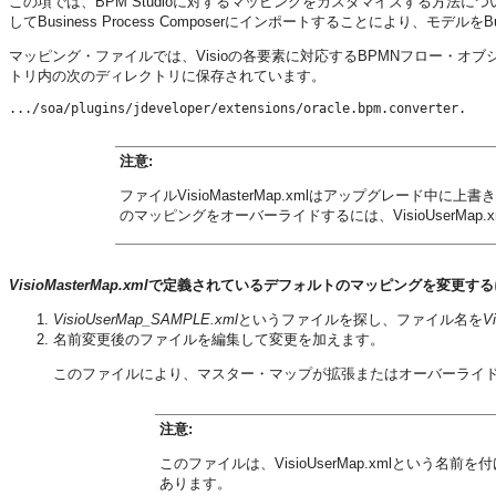
この項では、BPM Studioに対するマッピングをカスタマイズする方法につ
してBusiness Process Composerにインポートすることにより、モデルをBus
マッピング・ファイルでは、Visioの各要素に対応するBPMNフロー・オブジェ
トリ内の次のディレクトリに保存されています。
.../soa/plugins/jdeveloper/extensions/oracle.bpm.converter.
注意:
ファイル
VisioMasterMap.xml
はアップグレード中に上書き
のマッピングをオーバーライドするには、VisioUserMa
VisioMasterMap.xml
で定義されているデフォルトのマッピングを変更する
VisioUserMap_SAMPLE.xml
というファイルを探し、ファイル名を
V
名前変更後のファイルを編集して変更を加えます。
このファイルにより、マスター・マップが拡張またはオーバーライ
注意:
このファイルは、VisioUserMap.xmlという名前を
あります。