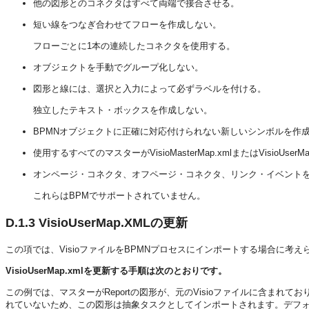
他の図形とのコネクタはすべて両端で接合させる。
短い線をつなぎ合わせてフローを作成しない。
フローごとに1本の連続したコネクタを使用する。
オブジェクトを手動でグループ化しない。
図形と線には、選択と入力によって必ずラベルを付ける。
独立したテキスト・ボックスを作成しない。
BPMNオブジェクトに正確に対応付けられない新しいシンボルを作
使用するすべてのマスターがVisioMasterMap.xmlまたはVisioUs
オンページ・コネクタ、オフページ・コネクタ、リンク・イベント
これらはBPMでサポートされていません。
D.1.3
VisioUserMap.XMLの更新
この項では、VisioファイルをBPMNプロセスにインポートする場合に考
VisioUserMap.xmlを更新する手順は次のとおりです。
この例では、マスターがReportの図形が、元のVisioファイルに含まれており、こ
れていないため、この図形は抽象タスクとしてインポートされます。デフ