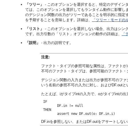
「ツリー」
- このオプションを選択すると、特定のデザイン
ては、このオプションを選択してもランタイム動作に影響し
のデシジョン関数の出力がツリーであることを明示的に指定
を予期することを意味します。詳細は、
「ツリー・モードの
「リスト」
- このオプションを選択しない場合、出力はシン
です。出力引数の「リスト」オプションの動作の詳細は、
「
「説明」
- 出力の説明です。
注意:
ファクト・タイプの参照可能な属性は、ファクトが
不可のファクト・タイプは、参照可能のファクト・
デシジョン関数の入力または出力が参照不可のファク
いう名前の参照不可の入力に対し、およびDF.ou
たとえば、iがタイプintの入力で、oがタイプin
 IF 

 	DF.in != null 

 THEN 

 	assert new DF.out(o: DF.in.i)
DF.inを参照しない、またはDF.outをアサート