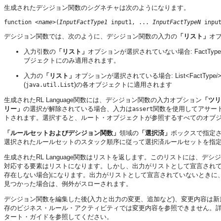
生成されたデシジョン関数のシグネチャは次のようになります。
function <
name
>(
InputFactType1
 input1, ... 
InputFactTypeN
 inpu
デシジョン関数では、次のように、デシジョン関数の入力の
「リスト」
オ
入力引数の
「リスト」
オプションが選択されていない場合: FactType
ブジェクトにのみ適用されます。
入力の
「リスト」
オプションが選択されている場合: List<FactType
i
(
)の各オブジェクトに適用されます
java.util.List
生成されたRL Language関数には、デシジョン関数の入力オプション
「ツリ
リー」
の選択が解除されている場合、入力は
関数を使用してアサー
assert
トされます。選択すると、ルート・オブジェクトが参照するすべてのオブ
「ルールセットおよびデシジョン関数」
領域の
「選択済」
ボックスで指定さ
選択されたルールセットのスタック順序に従って選択済ルールセットを指
生成されたRL Language関数はリストを返します。このリストには、
対応する要素はリストになります。しかし、出力がリストとして宣言されてい
存在しない場合)になります。出力がリストとして宣言されていないときに、Oracl
見つかった場合は、例外がスローされます。
デシジョン関数を編集した後(入力と出力の変更、追加など)、変更内容は新
存のビジネス・ルール・アクティビティでは変更内容を参照できません。
タート・ガイドを参照してください。