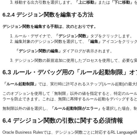
移動する出力引数を選択します。
「上に移動」
または
「下に移動」
6.2.4
デシジョン関数を編集する方法
デシジョン関数を編集する手順は、次のとおりです。
ルール・デザイナで、
「デシジョン関数」
タブをクリックします。
編集対象のデシジョン関数を選択して、
「編集」
アイコンをクリッ
「デシジョン関数の編集」
ダイアログが表示されます。
デシジョン関数の新規追加に使用したプロセスを使用して、必要な
6.3
ルール・デバッグ用の「ルール起動制限」オ
「ルール起動制限」
では、実行時に許可されるステップ(ルール起動)の最
このオプションを使用して「無制限」以外の値を指定すると、特定のルー
ラーを防止できます。これは、無限に再帰するルール起動をデバッグする
無制限以外の値を選択し、
「ルール起動制限がエラー」
を選択した場合、
6.4
デシジョン関数の引数に関する必須情報
Oracle Business Rulesでは、デシジョン関数ごとに対応するRL Langu