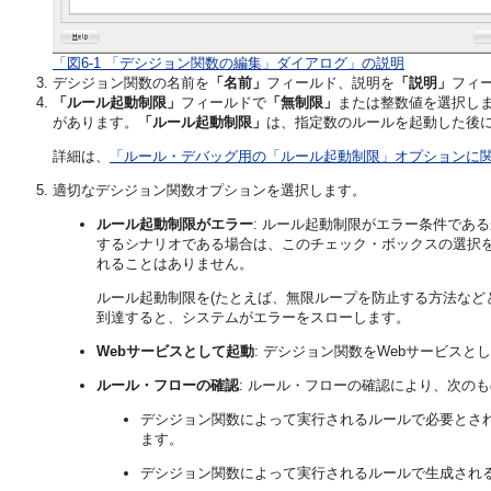
「図6-1 「デシジョン関数の編集」ダイアログ」の説明
デシジョン関数の名前を
「名前」
フィールド、説明を
「説明」
フィ
「ルール起動制限」
フィールドで
「無制限」
または整数値を選択し
があります。
「ルール起動制限」
は、指定数のルールを起動した後
詳細は、
「ルール・デバッグ用の「ルール起動制限」オプションに
適切なデシジョン関数オプションを選択します。
ルール起動制限がエラー
: ルール起動制限がエラー条件であ
するシナリオである場合は、このチェック・ボックスの選択
れることはありません。
ルール起動制限を(たとえば、無限ループを防止する方法など
到達すると、システムがエラーをスローします。
Webサービスとして起動
: デシジョン関数をWebサービス
ルール・フローの確認
: ルール・フローの確認により、次の
デシジョン関数によって実行されるルールで必要とさ
ます。
デシジョン関数によって実行されるルールで生成され