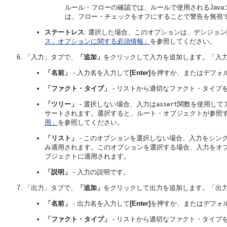
ルール・フローの確認では、ルールで使用されるJav
は、フロー・チェックをオフにすることで警告を無視
ステートレス
: 選択した場合、このオプションは、デシジョ
ス」オプションに関する必須情報」
を参照してください。
「入力」タブで、
「追加」
をクリックして入力を追加します。「入
「名前」
- 入力名を入力して
[Enter]
を押すか、またはデフォ
「ファクト・タイプ」
- リストから適切なファクト・タイプ
「ツリー」
- 選択しない場合、入力は
関数を使用して
assert
サートされます。選択すると、ルート・オブジェクトが参照
用」
を参照してください。
「リスト」
- このオプションを選択しない場合、入力をシン
み適用されます。このオプションを選択する場合、入力をオ
ブジェクトに適用されます。
「説明」
- 入力の説明です。
「出力」タブで、
「追加」
をクリックして出力を追加します。「出
「名前」
- 出力名を入力して
[Enter]
を押すか、またはデフォ
「ファクト・タイプ」
- リストから適切なファクト・タイプ