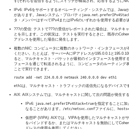
す(それらを送信するようにスイッチが構成され、応答するようにNI
IPv6: IPv6をサポートするオペレーティング・システムでは、Ja
があります。Javaシステム・プロパティ
java.net.preferIPv4Stac
タ・メンバーはすべてIPv4またはIPv6のいずれかを使用する必
???の受信: テストで???の受信がレポートされた場合は、マル
とを示します。この状況は、テストを実行するときに、既存のCohe
アドレスを使用した場合に発生します。
複数のNIC: コンピュータに複数のネットワーク・インタフェース
ください。たとえば、サーバーAにIPアドレスが195.0.0.1と195.
ると、マルチキャスト・パケットが最初のインタフェースを使用す
フェースを通じて転送されるように、コンピュータのルーティング
ことで実行できます。
は、マルチキャスト・トラフィックの送信先になるデバイスで
eth1
AIX: AIXシステムでは、マルチキャストに関して次の問題が発生
IPv6:
を指定することに加
java.net.preferIPv4Stack=true
なることがあります。
ファイルに、
/etc/netsvc.conf
hosts
仮想IP (VIPA): AIXでは、VIPAを使用したマルチキ
をバインドするか、またはマルチキャストを無効にしてCoher
ドレスの使用を参照してください。