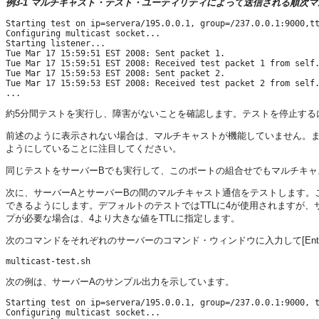
例3-1 マルチキャスト・テスト・ユーティリティによって送信される順次
Starting test on ip=servera/195.0.0.1, group=/237.0.0.1:9000,tt
Configuring multicast socket...

Starting listener...

Tue Mar 17 15:59:51 EST 2008: Sent packet 1.

Tue Mar 17 15:59:51 EST 2008: Received test packet 1 from self.
Tue Mar 17 15:59:53 EST 2008: Sent packet 2.

Tue Mar 17 15:59:53 EST 2008: Received test packet 2 from self.
約5分間テストを実行し、障害がないことを確認します。テストを停止するには、
前述のように表示されない場合は、マルチキャストが機能していません。ま
ようにしていることに注目してください。
同じテストをサーバーBでも実行して、このポートの組合せでもマルチキャ
次に、サーバーAとサーバーBの間のマルチキャスト通信をテストします。
できるようにします。デフォルトのテストではTTLに4が使用されますが
プが必要な場合は、4より大きな値をTTLに指定します。
次のコマンドをそれぞれのサーバーのコマンド・ウィンドウに入力して[Ent
次の例は、サーバーAのサンプル出力を示しています。
Starting test on ip=servera/195.0.0.1, group=/237.0.0.1:9000, t
Configuring multicast socket...
