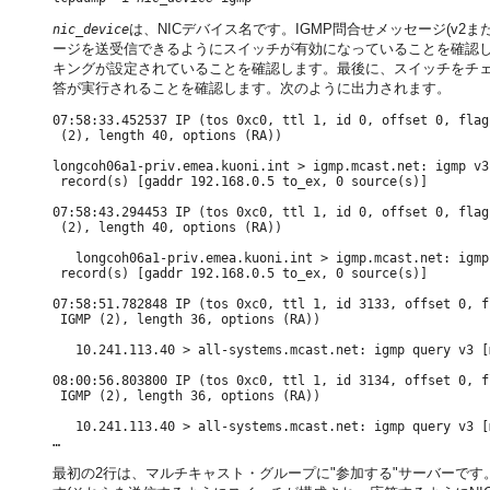
は、NICデバイス名です。IGMP問合せメッセージ(v2ま
nic_device
ージを送受信できるようにスイッチが有効になっていることを確認しま
キングが設定されていることを確認します。最後に、スイッチをチェックし
答が実行されることを確認します。次のように出力されます。
07:58:33.452537 IP (tos 0xc0, ttl 1, id 0, offset 0, flag
 (2), length 40, options (RA))

longcoh06a1-priv.emea.kuoni.int > igmp.mcast.net: igmp v3
 record(s) [gaddr 192.168.0.5 to_ex, 0 source(s)]

07:58:43.294453 IP (tos 0xc0, ttl 1, id 0, offset 0, flag
 (2), length 40, options (RA))

   longcoh06a1-priv.emea.kuoni.int > igmp.mcast.net: igmp
 record(s) [gaddr 192.168.0.5 to_ex, 0 source(s)]

07:58:51.782848 IP (tos 0xc0, ttl 1, id 3133, offset 0, f
 IGMP (2), length 36, options (RA))

   10.241.113.40 > all-systems.mcast.net: igmp query v3 [
08:00:56.803800 IP (tos 0xc0, ttl 1, id 3134, offset 0, f
 IGMP (2), length 36, options (RA))

   10.241.113.40 > all-systems.mcast.net: igmp query v3 [
最初の2行は、マルチキャスト・グループに"参加する"サーバーです