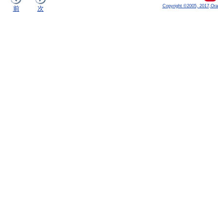
Copyright ©2005, 2017,Oracle
前
次