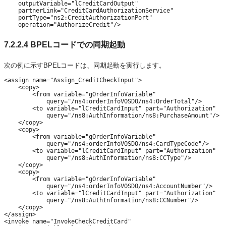
    outputVariable="lCreditCardOutput"

    partnerLink="CreditCardAuthorizationService"

    portType="ns2:CreditAuthorizationPort"

    operation="AuthorizeCredit"/>
7.2.2.4
BPELコードでの同期起動
次の例に示すBPELコードは、同期起動を実行します。
<assign name="Assign_CreditCheckInput">

    <copy>

        <from variable="gOrderInfoVariable"

            query="/ns4:orderInfoVOSDO/ns4:OrderTotal"/>

        <to variable="lCreditCardInput" part="Authorization"

            query="/ns8:AuthInformation/ns8:PurchaseAmount"/>

    </copy>

    <copy>

        <from variable="gOrderInfoVariable"

            query="/ns4:orderInfoVOSDO/ns4:CardTypeCode"/>

        <to variable="lCreditCardInput" part="Authorization"

            query="/ns8:AuthInformation/ns8:CCType"/>

    </copy>

    <copy>

        <from variable="gOrderInfoVariable"

            query="/ns4:orderInfoVOSDO/ns4:AccountNumber"/>

        <to variable="lCreditCardInput" part="Authorization"

            query="/ns8:AuthInformation/ns8:CCNumber"/>

    </copy>

</assign>

<invoke name="InvokeCheckCreditCard"
