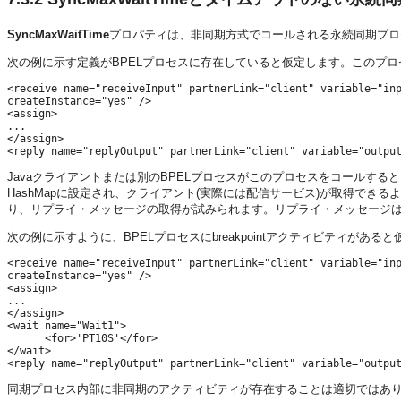
SyncMaxWaitTime
プロパティは、非同期方式でコールされる永続同期プロ
次の例に示す定義がBPELプロセスに存在していると仮定します。このプロセス
<receive name="receiveInput" partnerLink="client" variable="inp
createInstance="yes" />

<assign>

...

</assign>

Javaクライアントまたは別のBPELプロセスがこのプロセスをコールすると、
HashMapに設定され、クライアント(実際には配信サービス)が取得できる
り、リプライ・メッセージの取得が試みられます。リプライ・メッセージ
次の例に示すように、BPELプロセスにbreakpointアクティビティがある
<receive name="receiveInput" partnerLink="client" variable="inp
createInstance="yes" />

<assign>

...

</assign>

<wait name="Wait1">

      <for>'PT10S'</for>

</wait>

同期プロセス内部に非同期のアクティビティが存在することは適切ではあり