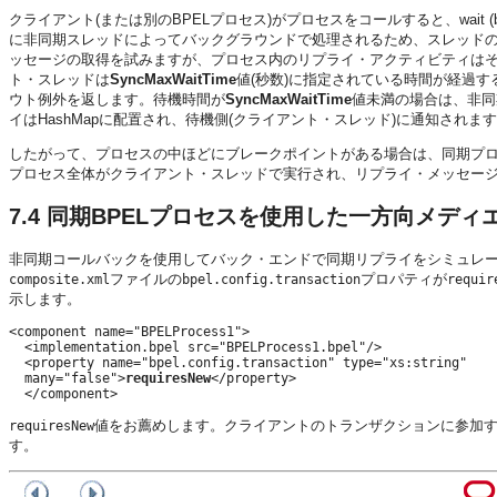
クライアント(または別のBPELプロセス)がプロセスをコールすると、wait (
に非同期スレッドによってバックグラウンドで処理されるため、スレッドの
ッセージの取得を試みますが、プロセス内のリプライ・アクティビティは
ト・スレッドは
SyncMaxWaitTime
値(秒数)に指定されている時間が経過
ウト例外を返します。待機時間が
SyncMaxWaitTime
値未満の場合は、非同
イはHashMapに配置され、待機側(クライアント・スレッド)に通知さ
したがって、プロセスの中ほどにブレークポイントがある場合は、同期プ
プロセス全体がクライアント・スレッドで実行され、リプライ・メッセー
7.4
同期BPELプロセスを使用した一方向メディ
非同期コールバックを使用してバック・エンドで同期リプライをシミュレ
ファイルの
プロパティが
composite.xml
bpel.config.transaction
requir
示します。
<component name="BPELProcess1"> 

  <implementation.bpel src="BPELProcess1.bpel"/> 

  <property name="bpel.config.transaction" type="xs:string" 

  many="false">
requiresNew
</property> 

値をお薦めします。クライアントのトランザクションに参加
requiresNew
す。