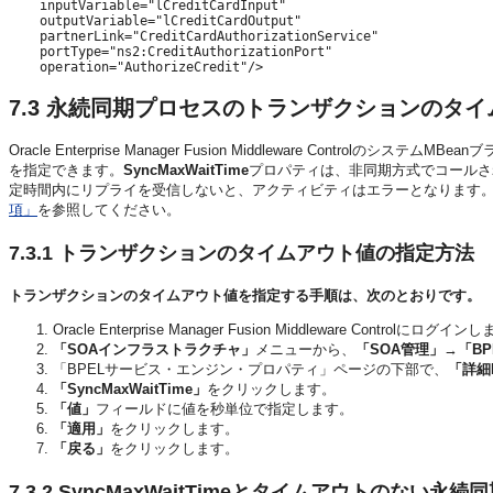
    inputVariable="lCreditCardInput"

    outputVariable="lCreditCardOutput"

    partnerLink="CreditCardAuthorizationService"

    portType="ns2:CreditAuthorizationPort"

    operation="AuthorizeCredit"/>
7.3
永続同期プロセスのトランザクションのタイ
Oracle Enterprise Manager Fusion Middleware Control
のシステムMBeanブ
を指定できます。
SyncMaxWaitTime
プロパティは、非同期方式でコールさ
定時間内にリプライを受信しないと、アクティビティはエラーとなります
項」
を参照してください。
7.3.1
トランザクションのタイムアウト値の指定方法
トランザクションのタイムアウト値を指定する手順は、次のとおりです。
Oracle Enterprise Manager Fusion Middleware Control
にログインし
「SOAインフラストラクチャ」
メニューから、
「SOA管理」
→
「B
「BPELサービス・エンジン・プロパティ」ページの下部で、
「詳細
「SyncMaxWaitTime」
をクリックします。
「値」
フィールドに値を秒単位で指定します。
「適用」
をクリックします。
「戻る」
をクリックします。
7.3.2
SyncMaxWaitTimeとタイムアウトのない