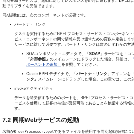
同期Webサービスは、起動に対してレスポンスを即時に返します。BPEL
動でリプライを受信できます。
同期起動には、次のコンポーネントが必要です。
パートナ・リンク
タスクを実行するためにBPELプロセス・サービス・コンポーネント
ビス・コンポーネントの間で情報を受け渡すための変数を定義します
サービスに対して必要です。パートナ・リンクは次のいずれかの方
SOAコンポジット・エディタで、
「SOAP」
サービスを「コ
「外部参照」
のスイムレーンにドラッグした場合。詳細は、
ポーネントの追加」
を参照してください。
Oracle BPELデザイナで、
「パートナ・リンク」
アイコンを
ンク」
スイムレーンにドラッグした場合。この章では、この
invokeアクティビティ
データを送受信するためのポートを、BPELプロセス・サービス・
ービスを使用して顧客の与信が受諾可能であることを検証する情報
す。
7.2
同期Webサービスの起動
名前が
であるファイルを使用する同期起動操作につ
OrderProcessor.bpel