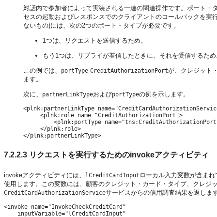
対話内で参加者によって実装される一連の関連操作です。ポート・
セスの起動およびレスポンスでのクライアントのコールバックを実行
ないもの)には、次の2つのポート・タイプが必要です。
1つは、リクエストを送信するため。
もう1つは、リプライが着信したときに、それを受信するため
この例では、
が、クレジット
portType
CreditAuthorizationPort
ます。
次に、
および
の例を示します。
partnerLinkType
portType
<plnk:partnerLinkType name="CreditCardAuthorizationService
     <plnk:role name="CreditAuthorizationPort">

         <plnk:portType name="tns:CreditAuthorizationPort"
     </plnk:role>

</plnk:partnerLinkType>
7.2.2.3
リクエストを実行するためのinvokeアクティビティ
invokeアクティビティには、
ローカル入力変数が含まれ
lCreditCardInput
使用します。この変数には、顧客のクレジット・カード・タイプ、クレジ
サービスからの信用調査結果を返しま
CreditCardAuthorizationService
<invoke name="InvokeCheckCreditCard"

    inputVariable="lCreditCardInput"
