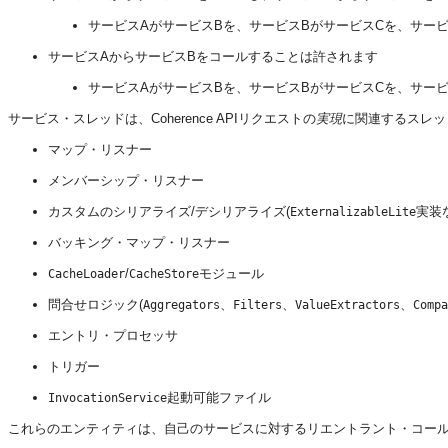
サービスAがサービスBを、サービスBがサービスCを、サー
サービスAからサービスBをコールすることは許されます
サービスAがサービスBを、サービスBがサービスCを、サー
サービス・スレッドは、Coherence APIリクエストの
実現
に関連するスレッ
マップ・リスナー
メンバーシップ・リスナー
カスタムのシリアライズ/デシリアライズ(
実装
ExternalizableLite
バッキング・マップ・リスナー
/
モジュール
CacheLoader
CacheStore
問合せロジック(
、
、
、
Aggregators
Filters
ValueExtractors
Compa
エントリ・プロセッサ
トリガー
起動可能ファイル
InvocationService
これらのエンティティは、自己のサービスに対するリエントラント・コー