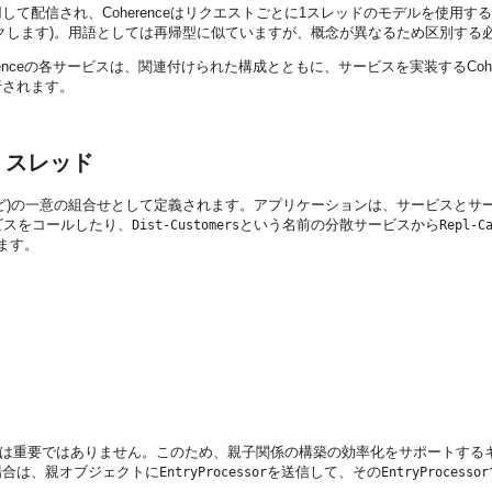
て配信され、Coherenceはリクエストごとに1スレッドのモデルを使用
クします)。用語としては再帰型に似ていますが、概念が異なるため区別する
erenceの各サービスは、関連付けられた構成とともに、サービスを実装するC
行されます。
・スレッド
ど)の一意の組合せとして定義されます。
アプリケーションは、サービスとサ
ビスをコールしたり、
という名前の分散サービスから
Dist-Customers
Repl-C
ます。
あるかは重要ではありません。このため、親子関係の構築の効率化をサポートす
場合は、親オブジェクトに
を送信して、その
EntryProcessor
EntryProcessor