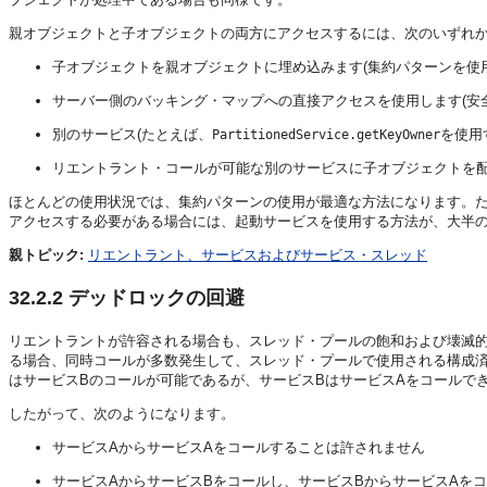
親オブジェクトと子オブジェクトの両方にアクセスするには、次のいずれ
子オブジェクトを親オブジェクトに埋め込みます(集約パターンを使
サーバー側のバッキング・マップへの直接アクセスを使用します(安
別のサービス(たとえば、
を使用
PartitionedService.getKeyOwner
リエントラント・コールが可能な別のサービスに子オブジェクトを配
ほとんどの使用状況では、集約パターンの使用が最適な方法になります。た
アクセスする必要がある場合には、起動サービスを使用する方法が、大半
親トピック:
リエントラント、サービスおよびサービス・スレッド
32.2.2
デッドロックの回避
リエントラントが許容される場合も、スレッド・プールの飽和および壊滅的
る場合、同時コールが多数発生して、スレッド・プールで使用される構成済
はサービスBのコールが可能であるが、サービスBはサービスAをコールで
したがって、次のようになります。
サービスAからサービスAをコールすることは許されません
サービスAからサービスBをコールし、サービスBからサービスAを