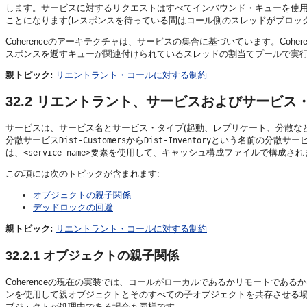
します。サービスに対するリクエストはすべてインバウンド・キューを使用し
ことになります(レスポンスを待っている間はコール側のスレッドがブロッ
Coherenceのアーキテクチャは、サービスの集合に基づいています。Coh
スポンスを返すキューが関連付けられているスレッドの割当てプールで実
親トピック:
リエントラント・コールに対する制約
32.2
リエントラント、サービスおよびサービス
サービスは、サービス名とサービス・タイプ(起動、レプリケート、分散な
分散サービス
から
という名前の分散サー
Dist-Customers
Dist-Inventory
は、
要素を使用して、キャッシュ構成ファイルで構成され
<service-name>
この項には次のトピックが含まれます:
オブジェクトの親子関係
デッドロックの回避
親トピック:
リエントラント・コールに対する制約
32.2.1
オブジェクトの親子関係
Coherenceの現在の実装では、コールがローカルであるかリモートで
ンを使用して親オブジェクトとそのすべての子オブジェクトを共存させる
ブジェクトが処理中である場合も同様です。