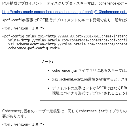
POF構成デプロイメント・ディスクリプタ・スキーマは、
coherence-pof-
http://xmlns.oracle.com/coherence/coherence-pof-config/1.3/coherence-pof-
要素はPOF構成デプロイメントのルート要素であり、通常は
<pof-config>
<?xml version='1.0'?>

<pof-config xmlns:xsi="http://www.w3.org/2001/XMLSchema-instanc
   xmlns="http://xmlns.oracle.com/coherence/coherence-pof-confi
   xsi:schemaLocation="http://xmlns.oracle.com/coherence/cohere
ノート:
ライブラリにあるスキーマは
coherence.jar
属性を省略すると、ス
xsi:schemaLocation
デフォルトの文字セットがASCIIではなくEB
環境にバイナリ形式でデプロイされることを
Coherenceに固有のユーザー定義型は、同じく
ライブラリの
coherence.jar
要があります。
<?xml version='1.0'?>
