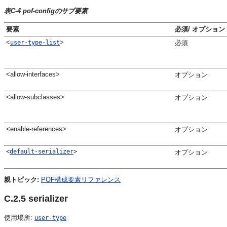
表C-4 pof-configのサブ要素
要素
必須/ オプション
<
>
user-type-list
必須
<allow-interfaces>
オプション
<allow-subclasses>
オプション
<enable-references>
オプション
<
default-serializer
>
オプション
親トピック:
POF構成要素リファレンス
C.2.5
serializer
使用場所:
user-type