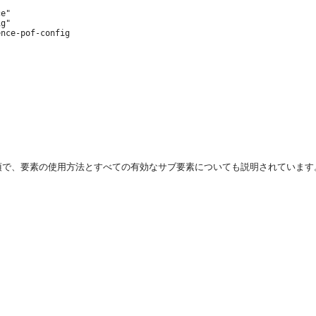
e"

g"

nce-pof-config

項で、要素の使用方法とすべての有効なサブ要素についても説明されています