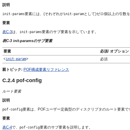
説明
要素には、(それぞれが
として)ゼロ個以上の引数
init-params
init-param
要素
表C-3
は、
要素のサブ要素を示しています。
init-params
表C-3 init-paramsのサブ要素
要素
必須/ オプション
<
>
init-param
必須
親トピック:
POF構成要素リファレンス
C.2.4
pof-config
ルート要素
説明
要素は、POFユーザー定義型のディスクリプタのルート要素で
pof-config
要素
表C-4
で、
要素のサブ要素を説明します。
pof-config