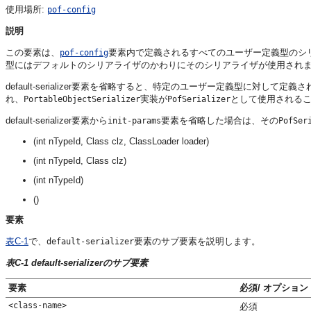
使用場所:
pof-config
説明
この要素は、
要素内で定義されるすべてのユーザー定義型のシ
pof-config
型にはデフォルトのシリアライザのかわりにそのシリアライザが使用され
default-serializer要素を省略すると、特定のユーザー定義型に対し
れ、
実装が
として使用される
PortableObjectSerializer
PofSerializer
default-serializer要素から
要素を省略した場合は、その
init-params
PofSer
(int nTypeId, Class clz, ClassLoader loader)
(int nTypeId, Class clz)
(int nTypeId)
()
要素
表C-1
で、
要素のサブ要素を説明します。
default-serializer
表C-1 default-serializerのサブ要素
要素
必須/ オプション
<class-name>
必須