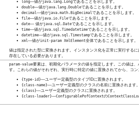
—値が
であることを示します。
long
java.lang.Long
—値が
であることを示します。
double
java.lang.Double
—値が
であることを示します。
decimal
java.math.BigDecimal
—値が
であることを示します。
file
java.io.File
— 値が
であることを示します。
date
java.sql.Date
—値が
であることを示します。
time
java.sql.Timedatetime
—値が
であることを示します。
datetime
java.sql.Timestamp
—値が
全体であることを示します。
xml
init-param XmlElement
値は指定された型に変換されます。インスタンス化を正常に実行するに
存在している必要があります。
要素は、初期化パラメータの値を指定します。この値は、
param-value
す。これらの値がそれぞれ、実行時に特定の値に置換されてから、コン
—ユーザー定義型のタイプIDに置換されます。
{type-id}
—ユーザー定義型のクラスの名前に置換されます
{class-name}
—ユーザー定義型のクラスに置換されます。
{class}
—
の
{class-loader}
ConfigurablePofContext
ContextClassLo