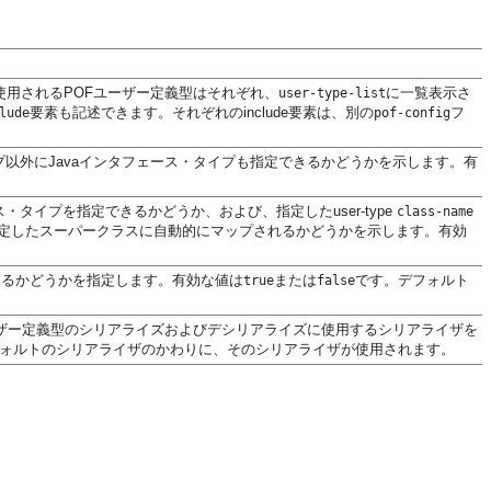
す。使用されるPOFユーザー定義型はそれぞれ、
に一覧表示さ
user-type-list
要素も記述できます。それぞれのinclude要素は、別の
フ
lude
pof-config
イプ以外にJavaインタフェース・タイプも指定できるかどうかを示します。有
ス・タイプを指定できるかどうか、および、指定したuser-type
class-name
定したスーパークラスに自動的にマップされるかどうかを示します。有効
を有効にするかどうかを指定します。有効な値は
または
です。デフォルト
true
false
ーザー定義型のシリアライズおよびデシリアライズに使用するシリアライザを
、デフォルトのシリアライザのかわりに、そのシリアライザが使用されます。