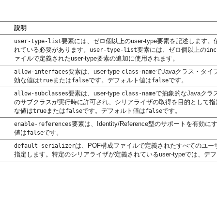
説明
要素には、ゼロ個以上のuser-type要素を記述しま
user-type-list
れている必要があります。
要素には、ゼロ個以上の
user-type-list
inc
ァイルで定義されたuser-type要素の追加に使用されます。
要素は、user-type
でJavaクラス・タ
allow-interfaces
class-name
効な値は
または
です。デフォルト値は
です。
true
false
false
要素は、user-type
で抽象的なJavaクラ
allow-subclasses
class-name
のサブクラスが実行時に許可され、シリアライザの取得を目的として指
な値は
または
です。デフォルト値は
です。
true
false
false
要素は、Identity/Reference型のサポート
enable-references
値は
です。
false
は、POF構成ファイルで定義されたすべてのユ
default-serializer
指定します。特定のシリアライザが定義されているuser-typeでは