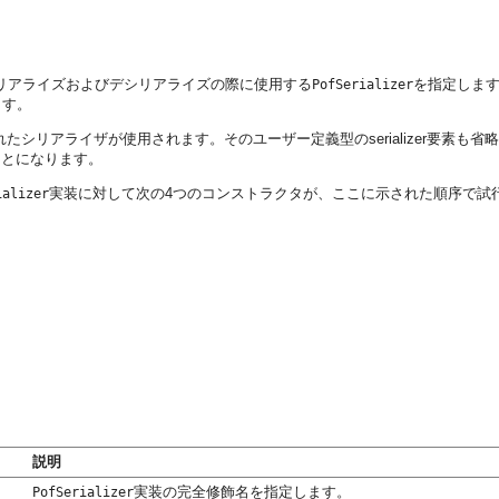
リアライズおよびデシリアライズの際に使用する
を指定しま
PofSerializer
ます。
て定義されたシリアライザが使用されます。そのユーザー定義型のserializer要
ことになります。
実装に対して次の4つのコンストラクタが、ここに示された順序で試
ializer
説明
実装の完全修飾名を指定します。
PofSerializer