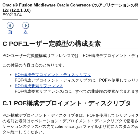
Oracle® Fusion Middleware Oracle Coherenceでのアプリケーションの
12
c
(12.2.1.3.0)
E90213-04
前
次
C
POFユーザー定義型の構成要素
POFユーザー定義型構成リファレンスでは、POF構成デプロイメント・
この付録の内容は次のとおりです。
POF構成デプロイメント・ディスクリプタ
POF構成デプロイメント・ディスクリプタは、POFを使用してシ
POF構成要素リファレンス
POF構成要素リファレンスには、すべての非終端の要素が含まれま
C.1
POF構成デプロイメント・ディスクリプタ
POF構成デプロイメント・ディスクリプタは、POFを使用してシリアライ
の名前と場所はオペレーション・デプロイメント・ディスクリプタで指定
ケーションのクラスパス内で
ファイルより前にカスタムの
coherence.jar
p
タを統一してください。