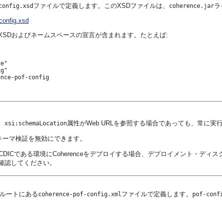
ファイルで定義します。このXSDファイルは、
ラ
config.xsd
coherence.jar
config.xsd
XSDおよびネームスペースの宣言が含まれます。たとえば:
e"

g"

nce-pof-config

、
属性がWeb URLを参照する場合であっても、常に実
xsi:schemaLocation
キーマ検証を無効にできます。
CDICである環境にCoherenceをデプロイする場合、デプロイメント・ディ
確認してください。
ルートにある
ファイルで定義します。
coherence-pof-config.xml
pof-conf