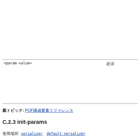
<param-value>
必須
親トピック:
POF構成要素リファレンス
C.2.3
init-params
使用場所:
、
serializer
default-serializer