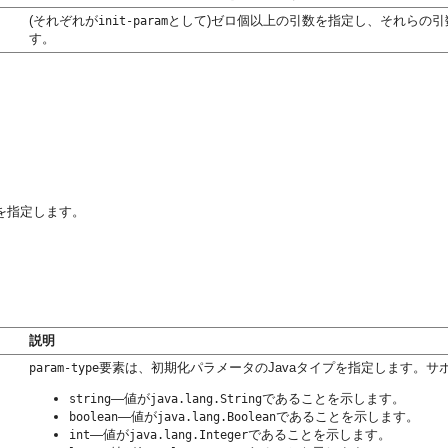
(それぞれが
として)ゼロ個以上の引数を指定し、それらの
init-param
す。
を指定します。
説明
要素は、初期化パラメータのJavaタイプを指定します。
param-type
—値が
であることを示します。
string
java.lang.String
—値が
であることを示します。
boolean
java.lang.Boolean
—値が
であることを示します。
int
java.lang.Integer