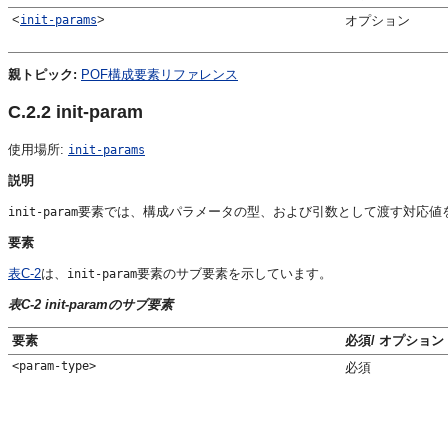
<
>
init-params
オプション
親トピック:
POF構成要素リファレンス
C.2.2
init-param
使用場所:
init-params
説明
要素では、構成パラメータの型、および引数として渡す対応値
init-param
要素
表C-2
は、
要素のサブ要素を示しています。
init-param
表C-2 init-paramのサブ要素
要素
必須/ オプション
<param-type>
必須