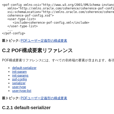
<pof-config xmlns:xsi="http://www.w3.org/2001/XMLSchema-instanc
   xmlns="http://xmlns.oracle.com/coherence/coherence-pof-confi
   xsi:schemaLocation="http://xmlns.oracle.com/coherence/cohere
   coherence-pof-config.xsd">

   <user-type-list>

      <include>coherence-pof-config.xml</include>

   </user-type-list>

   ...

</pof-config>
親トピック:
POFユーザー定義型の構成要素
C.2
POF構成要素リファレンス
POF構成要素リファレンスには、すべての非終端の要素が含まれます。
各
default-serializer
init-param
init-params
pof-config
serializer
user-type
user-type-list
親トピック:
POFユーザー定義型の構成要素
C.2.1
default-serializer