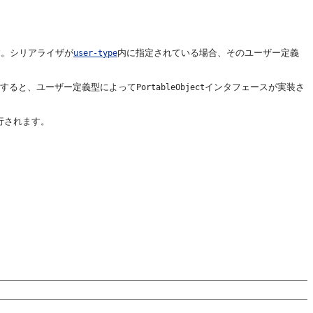
す。シリアライザが
内に指定されている場合、そのユーザー定義
user-type
素も省略すると、ユーザー定義型によって
インタフェースが実装さ
PortableObject
行されます。