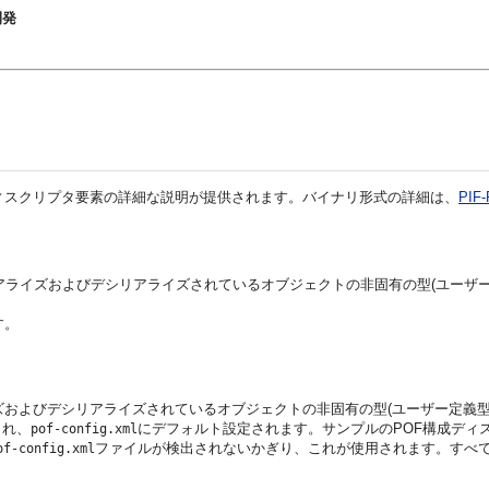
開発
ディスクリプタ要素の詳細な説明が提供されます。
バイナリ形式の詳細は、
PI
リアライズおよびデシリアライズされているオブジェクトの非固有の型(ユーザ
す。
ズおよびデシリアライズされているオブジェクトの非固有の型(ユーザー定義
され、
にデフォルト設定されます。サンプルのPOF構成ディ
pof-config.xml
ファイルが検出されないかぎり、これが使用されます。すべて
of-config.xml