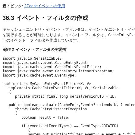
親トピック:
JCacheイベントの使用
36.3
イベント・フィルタの作成
キャッシュ・エントリ・イベント・フィルタは、イベントがエントリ・イ
を実行することが可能になります。イベント・フィルタは、
CacheEntryEv
トのイベント・フィルタを作成しています。
例36-2 イベント・フィルタの実装例
import java.io.Serializable;

import javax.cache.event.CacheEntryEvent;

import javax.cache.event.CacheEntryEventFilter;

import javax.cache.event.CacheEntryListenerException;

import javax.cache.event.EventType;

public class MyCacheEntryEventFilter<K, V>

   implements CacheEntryEventFilter<K, V>, Serializable

   {

      private static final long serialVersionUID = 1L;

   public boolean evaluate(CacheEntryEvent<? extends K, ? exten
      throws CacheEntryListenerException

      {

         boolean result = false;

         if (event.getEventType() == EventType.CREATED)

            {

            System.out.println("filter event=" + event + " filt