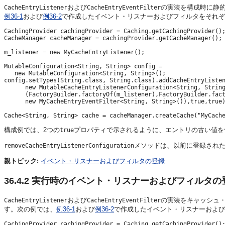
および
の実装を構成時に静
CacheEntryListener
CacheEntryEventFilter
例36-1
および
例36-2
で作成したイベント・リスナーおよびフィルタをそれぞ
CachingProvider cachingProvider = Caching.getCachingProvider();
CacheManager cacheManager = cachingProvider.getCacheManager();

m_listener = new MyCacheEntryListener();

MutableConfiguration<String, String> config = 

   new MutableConfiguration<String, String>();

config.setTypes(String.class, String.class).addCacheEntryListen
      new MutableCacheEntryListenerConfiguration<String, String
      (FactoryBuilder.factoryOf(m_listener),FactoryBuilder.fact
      new MyCacheEntryEventFilter<String, String>()),true,true)
構成例では、2つの
プロパティで示されるように、エントリの古い値を
true
メソッドは、以前に登録され
removeCacheEntryListenerConfiguration
親トピック:
イベント・リスナーおよびフィルタの登録
36.4.2
実行時のイベント・リスナーおよびフィルタの
および
の実装をキャッシュ
CacheEntryListener
CacheEntryEventFilter
す。次の例では、
例36-1
および
例36-2
で作成したイベント・リスナーおよび
CachingProvider cachingProvider = Caching.getCachingProvider();