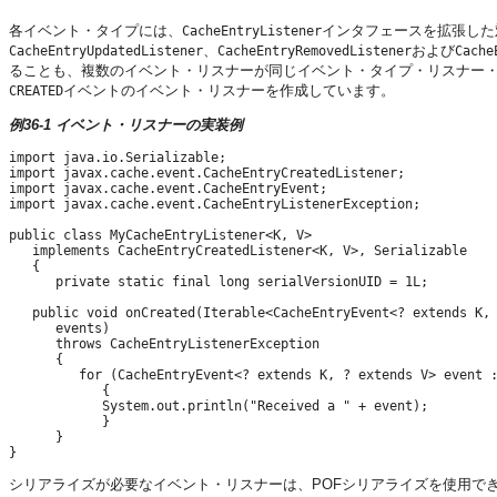
各イベント・タイプには、
インタフェースを拡張した
CacheEntryListener
、
および
CacheEntryUpdatedListener
CacheEntryRemovedListener
Cache
ることも、複数のイベント・リスナーが同じイベント・タイプ・リスナー
イベントのイベント・リスナーを作成しています。
CREATED
例36-1 イベント・リスナーの実装例
import java.io.Serializable;

import javax.cache.event.CacheEntryCreatedListener;

import javax.cache.event.CacheEntryEvent;

import javax.cache.event.CacheEntryListenerException;

public class MyCacheEntryListener<K, V>

   implements CacheEntryCreatedListener<K, V>, Serializable

   {

      private static final long serialVersionUID = 1L;

   public void onCreated(Iterable<CacheEntryEvent<? extends K, 
      events)

      throws CacheEntryListenerException

      {

         for (CacheEntryEvent<? extends K, ? extends V> event :
            {

            System.out.println("Received a " + event);

            }

      }

シリアライズが必要なイベント・リスナーは、POFシリアライズを使用で