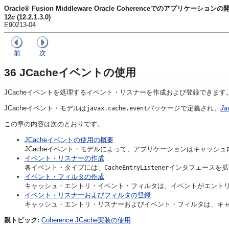
Oracle® Fusion Middleware Oracle Coherenceでのアプリケーションの
12
c
(12.2.1.3.0)
E90213-04
前
次
36
JCacheイベントの使用
JCacheイベントを処理するイベント・リスナーを作成および登録できます
JCacheイベント・モデルは
パッケージで定義され、
Ja
javax.cache.event
この章の内容は次のとおりです。
JCacheイベントの使用の概要
JCacheイベント・モデルによって、アプリケーションはキャッ
イベント・リスナーの作成
各イベント・タイプには、
インタフェースを拡
CacheEntryListener
イベント・フィルタの作成
キャッシュ・エントリ・イベント・フィルタは、イベントがエント
イベント・リスナーおよびフィルタの登録
キャッシュ・エントリ・リスナーおよびイベント・フィルタは、キ
親トピック:
Coherence JCache実装の使用