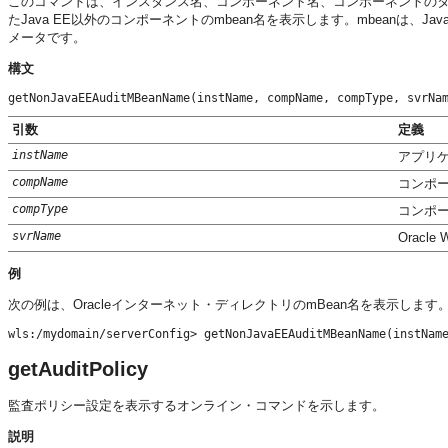
このコマンドは、インスタンス名、コンポーネント名、コンポーネントのタイプおよび
たJava EE以外のコンポーネントのmbean名を表示します。mbeanは、
メータです。
構文
getNonJavaEEAuditMBeanName(instName, compName, compType, svrNa
引数
定義
instName
アプリ
compName
コンポ
compType
コンポー
svrName
Oracl
例
次の例は、Oracleインターネット・ディレクトリのmBean名を表示します
wls:/mydomain/serverConfig> getNonJavaEEAuditMBeanName(instNam
getAuditPolicy
監査ポリシー設定を表示するオンライン・コマンドを示します。
説明