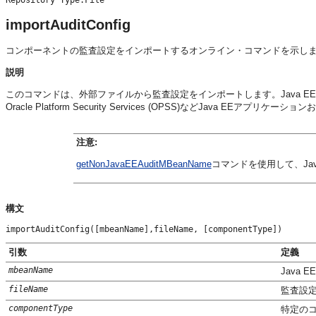
Repository Type:File
importAuditConfig
コンポーネントの監査設定をインポートするオンライン・コマンドを示し
説明
このコマンドは、外部ファイルから監査設定をインポートします。Java E
Oracle Platform Security Services (OPSS)などJava EE
注意:
getNonJavaEEAuditMBeanName
コマンドを使用して、Ja
構文
importAuditConfig([mbeanName],fileName, [componentType])
引数
定義
mbeanName
Java
fileName
監査設
componentType
特定の