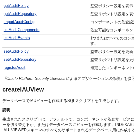
getAuditPolicy
監査ポリシー設定を表示
getAuditRepository
監査リポジトリ設定を表
importAuditConfig
コンポーネントの監査設
listAuditComponents
監査可能なコンポーネン
listAuditEvents
1つまたはすべてのコン
す。
setAuditPolicy
監査ポリシー設定を更新
setAuditRepository
監査リポジトリ設定を更
registerAudit
指定したコンポーネント
『Oracle Platform Security Servicesによるアプリケーションの保護』
を参
createIAUView
データベースでIAUビューを作成するSQLスクリプトを生成します。
説明
生成されたスクリプトは、デフォルトで、コンポーネントが監査サービスに登録さ
ーを切り替えるか、またはデータベースにビューを作成します。INDEXABL
IAU_VIEWERスキーマのすべてのサポートされるデータベース用に作成