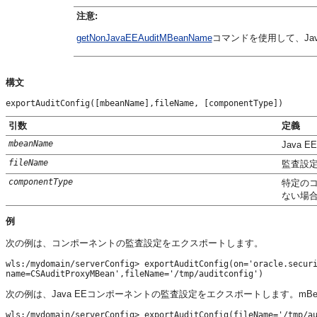
注意:
getNonJavaEEAuditMBeanName
コマンドを使用して、Ja
構文
exportAuditConfig([mbeanName],fileName, [componentType])
引数
定義
mbeanName
Java
fileName
監査設
componentType
特定の
ない場
例
次の例は、コンポーネントの監査設定をエクスポートします。
wls:/mydomain/serverConfig> exportAuditConfig(on='oracle.securi
次の例は、Java EEコンポーネントの監査設定をエクスポートします。mB
wls:/mydomain/serverConfig> exportAuditConfig(fileName='/tmp/a