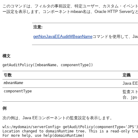
このコマンドは、フィルタの事前設定、特定ユーザー、カスタム・イベン
ー設定を表示します。コンポーネントmbean名は、Oracle HTTP Serve
注意:
getNonJavaEEAuditMBeanName
コマンドを使用して、Ja
構文
getAuditPolicy([mbeanName, componentType])
引数
定義
mbeanName
Java
componentType
監査ス
合、
jps
例
次の例は、Java EEコンポーネントの監査設定を表示します。
wls:/mydomain/serverConfig> getAuditPolicy(componentType='JPS')
Location changed to domainRuntime tree. This is a read-only tre
For more help, use help(domainRuntime)
