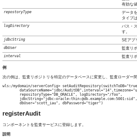
有効な
repostoryType
データ
タイプは、
logDirectory
バス・
す。
jdbcString
SEアプ
dbUser
監査リポ
interval
監査リポ
例
次の例は、監査リポジトリを特定のデータベースに変更し、監査ローダー間
wls:/mydomain/serverConfig> setAuditRepository(switchToDB="true
        dataSourceName="jdbc/AuditDB",interval="14",timezone="u
        repositoryType="DB_ORACLE", logDirectory="/foo",

        jdbcString="jdbc:oracle:thin:@db.example.com:5001:sid",
        dbUser="scott_iau", dbPassword="tiger")
registerAudit
コンポーネントを監査サービスに登録します。
説明