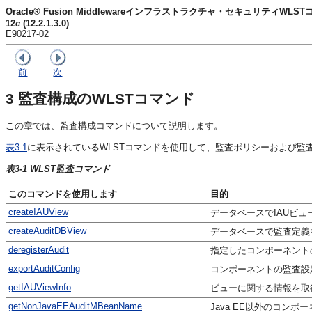
Oracle® Fusion Middlewareインフラストラクチャ・セキュリティW
12
c
(12.2.1.3.0)
E90217-02
前
次
3
監査構成のWLSTコマンド
この章では、監査構成コマンドについて説明します。
表3-1
に表示されているWLSTコマンドを使用して、監査ポリシーおよび監
表3-1 WLST監査コマンド
このコマンドを使用します
目的
createIAUView
データベースでIAUビュ
createAuditDBView
データベースで監査定義
deregisterAudit
指定したコンポーネント
exportAuditConfig
コンポーネントの監査設
getIAUViewInfo
ビューに関する情報を取
getNonJavaEEAuditMBeanName
Java EE以外のコンポ