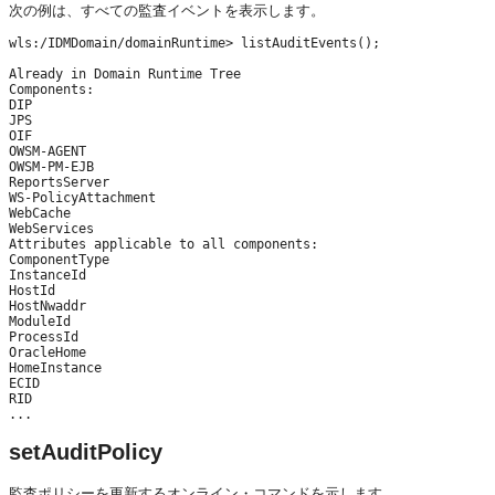
次の例は、すべての監査イベントを表示します。
wls:/IDMDomain/domainRuntime> listAuditEvents();

Already in Domain Runtime Tree

Components:

DIP

JPS

OIF

OWSM-AGENT

OWSM-PM-EJB

ReportsServer

WS-PolicyAttachment

WebCache

WebServices

Attributes applicable to all components:

ComponentType

InstanceId

HostId

HostNwaddr

ModuleId

ProcessId

OracleHome

HomeInstance

ECID

RID

...
setAuditPolicy
監査ポリシーを更新するオンライン・コマンドを示します。