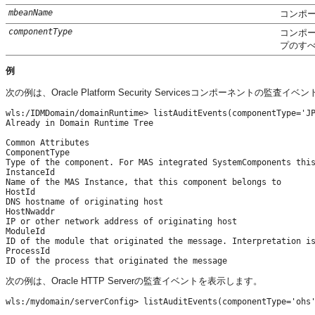
mbeanName
コンポー
componentType
コンポ
プのす
例
次の例は、Oracle Platform Security Servicesコンポーネントの監査
wls:/IDMDomain/domainRuntime> listAuditEvents(componentType='JP
Already in Domain Runtime Tree

Common Attributes

ComponentType

Type of the component. For MAS integrated SystemComponents this
InstanceId

Name of the MAS Instance, that this component belongs to

HostId

DNS hostname of originating host

HostNwaddr

IP or other network address of originating host

ModuleId

ID of the module that originated the message. Interpretation is
ProcessId

次の例は、Oracle HTTP Serverの監査イベントを表示します。