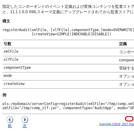
指定したコンポーネントのイベント定義および変換コンテンツを監査ストアに追
と、11.1.1.6.0 XMLスキーマ定義にアップグレードされてから監査スト
構文
registerAudit(xmlFile, [xlfFile],componentType,[mode=OVERWRITE|
引数
定義
xmlFile
コンポ
xlfFile
compo
componentType
登録す
mode
オプショ
createView
オプショ
例
wls:/mydomain/serverConfig>registerAudit(xmlFile="/tmp/comp.xml
xmlFile="/tmp/comp_xlf.jar", componentType="AuditApp", mode="U
Copyright ©2014, 2017,Oracle
前
次