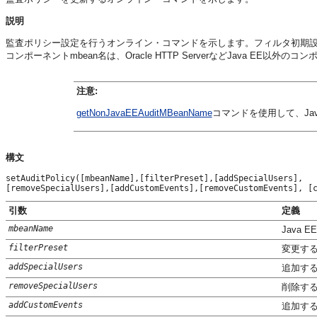
説明
監査ポリシー設定を行うオンライン・コマンドを示します。フィルタ初期
コンポーネントmbean名は、Oracle HTTP ServerなどJava EE以外
注意:
getNonJavaEEAuditMBeanName
コマンドを使用して、Ja
構文
setAuditPolicy([mbeanName],[filterPreset],[addSpecialUsers],

[removeSpecialUsers],[addCustomEvents],[removeCustomEvents], [
引数
定義
mbeanName
Java
filterPreset
変更す
addSpecialUsers
追加す
removeSpecialUsers
削除す
addCustomEvents
追加す