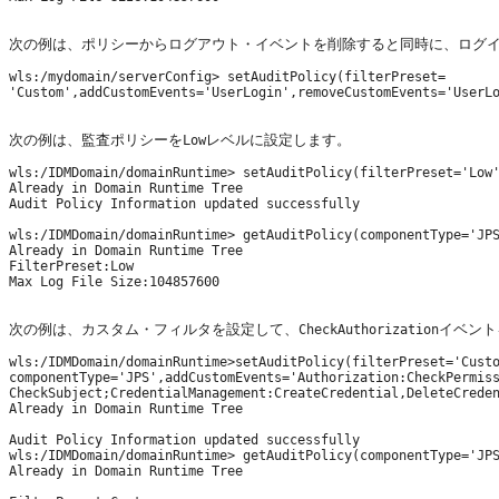
次の例は、ポリシーからログアウト・イベントを削除すると同時に、ログ
wls:/mydomain/serverConfig> setAuditPolicy(filterPreset=

'Custom',addCustomEvents='UserLogin',removeCustomEvents='UserLo
次の例は、監査ポリシーを
レベルに設定します。
Low
wls:/IDMDomain/domainRuntime> setAuditPolicy(filterPreset='Low'
Already in Domain Runtime Tree

Audit Policy Information updated successfully

wls:/IDMDomain/domainRuntime> getAuditPolicy(componentType='JPS
Already in Domain Runtime Tree

FilterPreset:Low

Max Log File Size:104857600

次の例は、カスタム・フィルタを設定して、
イベント
CheckAuthorization
wls:/IDMDomain/domainRuntime>setAuditPolicy(filterPreset='Custo
componentType='JPS',addCustomEvents='Authorization:CheckPermiss
CheckSubject;CredentialManagement:CreateCredential,DeleteCreden
Already in Domain Runtime Tree

Audit Policy Information updated successfully

wls:/IDMDomain/domainRuntime> getAuditPolicy(componentType='JPS
Already in Domain Runtime Tree
