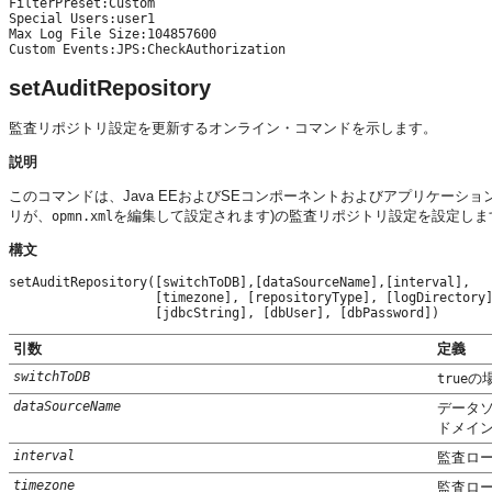
FilterPreset:Custom

Special Users:user1

Max Log File Size:104857600

Custom Events:JPS:CheckAuthorization
setAuditRepository
監査リポジトリ設定を更新するオンライン・コマンドを示します。
説明
このコマンドは、Java EEおよびSEコンポーネントおよびアプリケーショ
リが、
を編集して設定されます)の監査リポジトリ設定を設定しま
opmn.xml
構文
setAuditRepository([switchToDB],[dataSourceName],[interval],

                   [timezone], [repositoryType], [logDirectory]
                   [jdbcString], [dbUser], [dbPassword])
引数
定義
switchToDB
の
true
dataSourceName
データソー
ドメイ
interval
監査ロ
timezone
監査ロ