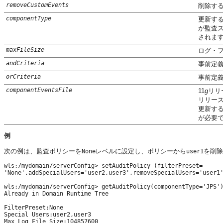
removeCustomEvents
削除す
componentType
更新す
が監査ス
されま
maxFileSize
ログ・
andCriteria
事前定
orCriteria
事前定
componentEventsFile
11
g
リリ
リリース
更新する
が必要
例
次の例は、監査ポリシーを
レベルに設定し、ポリシーから
を削除
None
user1
wls:/mydomain/serverConfig> setAuditPolicy (filterPreset=

'None',addSpecialUsers='user2,user3',removeSpecialUsers='user1'
wls:/mydomain/serverConfig> getAuditPolicy(componentType='JPS')
Already in Domain Runtime Tree

FilterPreset:None

Special Users:user2,user3

Max Log File Size:104857600
