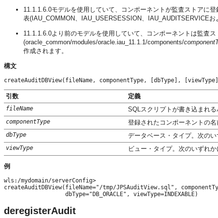
11.1.1.6.0モデルを使用していて、コンポーネントが監査スト
表(IAU_COMMON、IAU_USERSESSION、IAU_AUDITSER
11.1.1.6.0より前のモデルを使用していて、コンポーネントは監査スト
(oracle_common/modules/oracle.iau_11.1.1/components/
component
作成されます。
構文
createAuditDBView(fileName, componentType, [dbType], [viewType
引数
定義
fileName
SQLスクリプトが書き込まれ
componentType
登録されたコンポーネントの名
dbType
データベース・タイプ。次のいずれか
viewType
ビュー・タイプ。次のいずれかになり
例
wls:/mydomain/serverConfig> 

createAuditDBView(fileName="/tmp/JPSAuditView.sql", componentTy
                  dbType="DB_ORACLE", viewType=INDEXABLE)
deregisterAudit