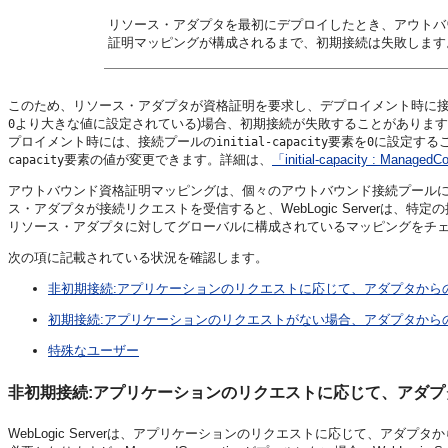
リソース・アダプタを最初にデプロイしたとき、アウトバ
証明マッピングが構成されるまで、初期接続は失敗します
このため、リソース・アダプタが資格証明を要求し、デプロイメント時に接
より大きな値に設定されている)場合、初期接続が失敗することがありま
0
プロイメント時には、接続プールの
要素を
に設定する
initial-capacity
0
要素の値が変更できます。詳細は、
「initial-capacity : Mana
capacity
アウトバウンド資格証明マッピングは、個々のアウトバウンド接続プール
ス・アダプタが接続リクエストを受信すると、WebLogic Serverは
リソース・アダプタに対してグローバルに構成されているマッピングをチ
次の項に記載されている状況を確認します。
非初期接続:アプリケーションのリクエストに応じて、アダプタからのMana
初期接続:アプリケーションのリクエストがない場合、アダプタからのMana
特殊なユーザー
非初期接続:アプリケーションのリクエストに応じて、アダプタからの
WebLogic Serverは、アプリケーションのリクエストに応じて、アダプタ