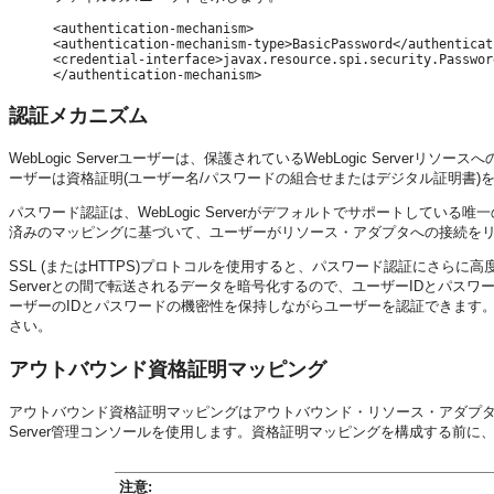
<authentication-mechanism>

<authentication-mechanism-type>BasicPassword</authenticat
<credential-interface>javax.resource.spi.security.Passwor
</authentication-mechanism>
認証メカニズム
WebLogic Server
ユーザーは、保護されている
WebLogic Server
リソースへ
ーザーは資格証明(ユーザー名/パスワードの組合せまたはデジタル証明書)
パスワード認証は、WebLogic Serverがデフォルトでサポートして
済みのマッピングに基づいて、ユーザーがリソース・アダプタへの接続を
SSL (またはHTTPS)プロトコルを使用すると、パスワード認証にさら
Server
との間で転送されるデータを暗号化するので、ユーザーIDとパスワ
ーザーのIDとパスワードの機密性を保持しながらユーザーを認証できます
さい。
アウトバウンド資格証明マッピング
アウトバウンド資格証明マッピングはアウトバウンド・リソース・アダプタに
Server管理コンソールを使用します。資格証明マッピングを構成する前
注意: