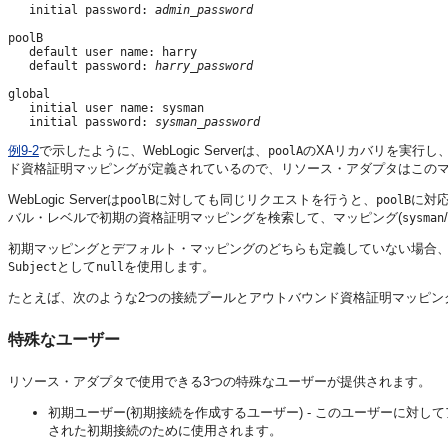
   initial password: 
admin_password
poolB

   default user name: harry

   default password: 
harry_password
global

   initial user name: sysman

   initial password: 
sysman_password
例9-2
で示したように、WebLogic Serverは、
のXAリカバリを実行し
poolA
ド資格証明マッピングが定義されているので、リソース・アダプタはこのマ
WebLogic Serverは
に対しても同じリクエストを行うと、
に対応
poolB
poolB
バル・レベルで初期の資格証明マッピングを検索して、マッピング(
/
sysman
初期マッピングとデフォルト・マッピングのどちらも定義していない場合、WebLog
として
を使用します。
Subject
null
たとえば、次のような2つの接続プールとアウトバウンド資格証明マッピン
特殊なユーザー
リソース・アダプタで使用できる3つの特殊なユーザーが提供されます。
初期ユーザー(初期接続を作成するユーザー) - このユーザーに対
された初期接続のために使用されます。