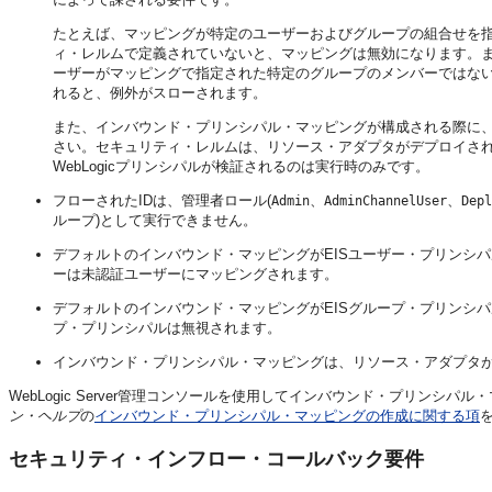
たとえば、マッピングが特定のユーザーおよびグループの組合せを指定する
ィ・レルムで定義されていないと、マッピングは無効になります。
ーザーがマッピングで指定された特定のグループのメンバーではない場合
れると、例外がスローされます。
また、インバウンド・プリンシパル・マッピングが構成される際に、We
さい。セキュリティ・レルムは、リソース・アダプタがデプロイさ
WebLogicプリンシパルが検証されるのは実行時のみです。
フローされたIDは、管理者ロール(
、
、
Admin
AdminChannelUser
Depl
ループ)として実行できません。
デフォルトのインバウンド・マッピングがEISユーザー・プリンシ
ーは未認証ユーザーにマッピングされます。
デフォルトのインバウンド・マッピングがEISグループ・プリンシ
プ・プリンシパルは無視されます。
インバウンド・プリンシパル・マッピングは、リソース・アダプタ
WebLogic Server管理コンソールを使用してインバウンド・プリンシ
ン・ヘルプ
の
インバウンド・プリンシパル・マッピングの作成に関する項
セキュリティ・インフロー・コールバック要件