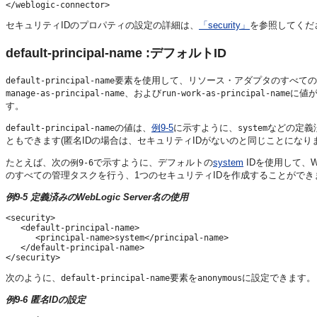
セキュリティIDのプロパティの設定の詳細は、
「security」
を参照してくだ
default-principal-name :デフォルトID
要素を使用して、リソース・アダプタのすべての
default-principal-name
、および
に値
manage-as-principal-name
run-work-as-principal-name
す。
の値は、
例9-5
に示すように、
などの定義済
default-principal-name
system
ともできます(匿名IDの場合は、セキュリティIDがないのと同じことになり
たとえば、次の
で示すように、デフォルトの
system
IDを使用して、W
例9-6
のすべての管理タスクを行う、1つのセキュリティIDを作成することができ
例9-5 定義済みのWebLogic Server名の使用
<security>

   <default-principal-name>

      <principal-name>system</principal-name>

   </default-principal-name>

次のように、
要素を
に設定できます。
default-principal-name
anonymous
例9-6 匿名IDの設定