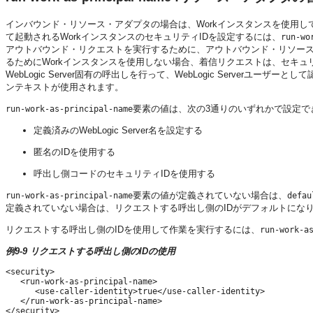
インバウンド・リソース・アダプタの場合は、Workインスタンスを使用
て起動されるWorkインスタンスのセキュリティIDを設定するには、
run-wo
アウトバウンド・リクエストを実行するために、アウトバウンド・リソー
るためにWorkインスタンスを使用しない場合、着信リクエストは、セキュ
WebLogic Server固有の呼出しを行って、WebLogic Serverユーザ
ンテキストが使用されます。
要素の値は、次の3通りのいずれかで設定で
run-work-as-principal-name
定義済みのWebLogic Server名を設定する
匿名のIDを使用する
呼出し側コードのセキュリティIDを使用する
要素の値が定義されていない場合は、
run-work-as-principal-name
defau
定義されていない場合は、リクエストする呼出し側のIDがデフォルトにな
リクエストする呼出し側のIDを使用して作業を実行するには、
run-work-a
例9-9 リクエストする呼出し側のIDの使用
<security>

   <run-work-as-principal-name>

      <use-caller-identity>true</use-caller-identity>

   </run-work-as-principal-name>

</security>