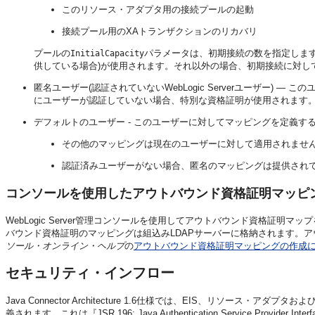
このリソース・アダプタ用の接続プールの起動
接続プール用のXAトランザクションのリカバリ
プールの
パラメータは、初期接続の数を指定しま
InitialCapacity
供している場合)が使用されます。それ以外の場合、初期接続に対し
匿名ユーザー(認証されていないWebLogic Serverユーザー)
にユーザーが認証していない場合、特別な資格証明が使用されます
デフォルトのユーザー - このユーザーに対してマッピングを定義
その他のマッピングは現在のユーザーに対して適用されませ
認証済みユーザーがない場合、匿名のマッピングは提供され
コンソールを使用したアウトバウンド資格証明マッピ
WebLogic Server管理コンソールを使用してアウトバウンド資格証明
バウンド資格証明のマッピングは組込みLDAPサーバーに格納されます。
ソール・オンライン・ヘルプ
の
アウトバウンド資格証明マッピングの作成
セキュリティ・インフロー
Java Connector Architecture 1.6仕様では、EIS、リソ
義されます。これは『JSR 196: Java Authentication Service Prov