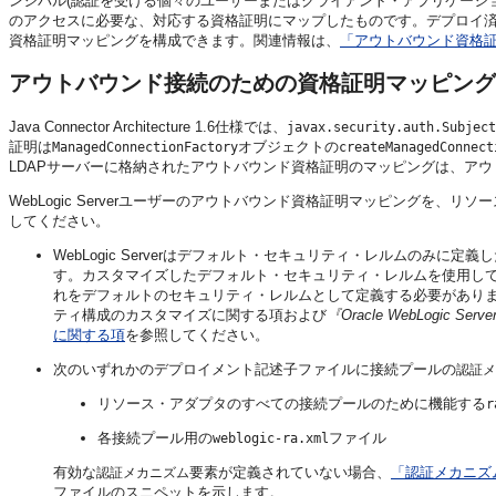
ンシパル(認証を受ける個々のユーザーまたはクライアント・アプリケーショ
のアクセスに必要な、対応する資格証明にマップしたものです。デプロイ
資格証明マッピングを構成できます。関連情報は、
「アウトバウンド資格
アウトバウンド接続のための資格証明マッピング
Java Connector Architecture 1.6仕様では、
javax.security.auth.Subject
証明は
オブジェクトの
ManagedConnectionFactory
createManagedConnect
LDAPサーバーに格納されたアウトバウンド資格証明のマッピングは、ア
WebLogic Serverユーザーのアウトバウンド資格証明マッピングを
してください。
WebLogic Serverはデフォルト・セキュリティ・レルムのみに定義
す。カスタマイズしたデフォルト・セキュリティ・レルムを使用し
れをデフォルトのセキュリティ・レルムとして定義する必要がありま
ティ構成のカスタマイズに関する項および
『Oracle WebLogic Ser
に関する項
を参照してください。
次のいずれかのデプロイメント記述子ファイルに接続プールの
認証メ
リソース・アダプタのすべての接続プールのために機能する
r
各接続プール用の
ファイル
weblogic-ra.xml
有効な
要素が定義されていない場合、
「認証メカニズ
認証メカニズム
ファイルのスニペットを示します。