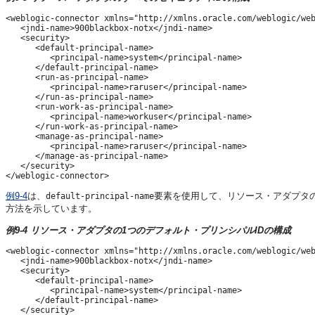
<weblogic-connector xmlns="http://xmlns.oracle.com/weblogic/web
   <jndi-name>900blackbox-notx</jndi-name> 

   <security>

      <default-principal-name>

         <principal-name>system</principal-name>

      </default-principal-name>

      <run-as-principal-name>

         <principal-name>raruser</principal-name>

      </run-as-principal-name>

      <run-work-as-principal-name>

         <principal-name>workuser</principal-name>

      </run-work-as-principal-name> 

      <manage-as-principal-name>

         <principal-name>raruser</principal-name>

      </manage-as-principal-name>

   </security> 

例9-4
は、
要素を使用して、リソース・アダプタの
default-principal-name
方法を示しています。
例9-4 リソース・アダプタの1つのデフォルト・プリンシパルIDの構成
<weblogic-connector xmlns="http://xmlns.oracle.com/weblogic/web
   <jndi-name>900blackbox-notx</jndi-name> 

   <security>

      <default-principal-name>

         <principal-name>system</principal-name>

      </default-principal-name>

   </security> 
