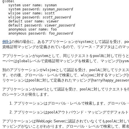
global

   system user name: sysman

   system password: 
sysman_password
   wlsjoe user name: scott

   wlsjoe password: 
scott_password
   default user name: viewer

   default password: 
viewer_password
   anonymous user name: foo

   anonymous password: 
foo_password
例9-1
の例の場合に、あるアプリケーションが
として認証を受け、
system
po
資格証明マッピングが定義されているので、リソース・アダプタはこのマッ
アプリケーションが
として、同じリクエストを
に対して行う
system
poolB
ーバーは
レベルで資格証明マッピングを検索して、マッピング(
global
sysm
別のアプリケーションが
として認証を受け、
に対してリクエ
wlsjoe
poolA
す。その後、グローバル・レベルで検索して、
に対するマッピング(
wlsjoe
リケーションは
に対して定義されたマッピング(
/
poolB
harry
happy_passwo
アプリケーションが
として認証を受け、
に対してリクエストを
user1
poolA
のシーケンスが発生します。
アプリケーションはグローバル・レベルで検索します。グローバル
アプリケーションは
アウトバウンド・マッピングでデフォルト
poolA
アプリケーションはWebLogic Serverに認証されていなくても
に対し
poolA
マッピングがないことがわかります。グローバル・レベルで検索して、匿名