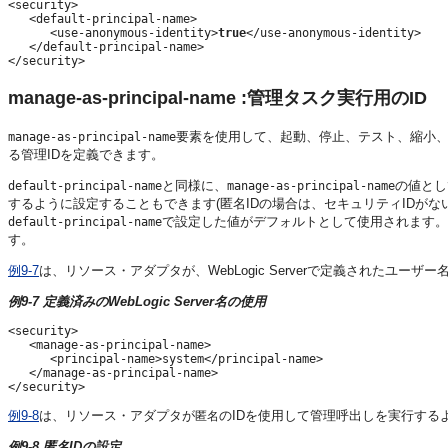
<security>

   <default-principal-name>

      <use-anonymous-identity>
true
</use-anonymous-identity>

   </default-principal-name>

</security>
manage-as-principal-name :管理タスク実行用のID
要素を使用して、起動、停止、テスト、縮小
manage-as-principal-name
る管理IDを定義できます。
と同様に、
の値とし
default-principal-name
manage-as-principal-name
するように設定することもできます(匿名IDの場合は、セキュリティIDがな
で設定した値がデフォルトとして使用されます。
default-principal-name
す。
例9-7
は、リソース・アダプタが、WebLogic Serverで定義されたユーザー
例9-7 定義済みのWebLogic Server名の使用
<security>

   <manage-as-principal-name>

      <principal-name>system</principal-name>

   </manage-as-principal-name>

例9-8
は、リソース・アダプタが
のIDを使用して管理呼出しを実行する
匿名
例9-8 匿名IDの設定