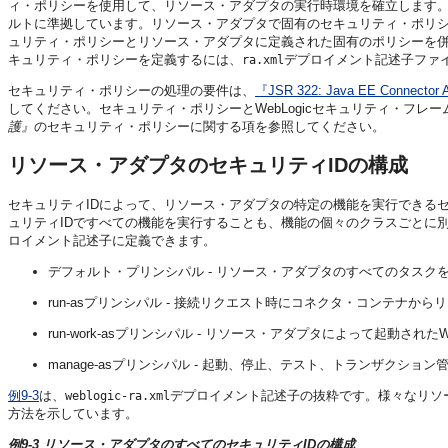
ィ・ポリシーを使用して、リソース・アダプタの実行時環境を確立します
ルトに準拠しています。リソース・アダプタで固有のセキュリティ・ポリシーが定
ュリティ・ポリシーとリソース・アダプタに定義された固有のポリシーを
キュリティ・ポリシーを定義するには、
デプロイメント記述子ファ
ra.xml
セキュリティ・ポリシーの処理の要件は、
『JSR 322: Java EE Connector A
してください。セキュリティ・ポリシーとWebLogicセキュリティ・フレ
護』
のセキュリティ・ポリシーに関する項を参照してください。
リソース・アダプタのセキュリティIDの構成
セキュリティIDによって、リソース・アダプタの特定の機能を実行できるセキ
ュリティIDですべての機能を実行することも、機能の個々のクラスごとに別
ロイメント記述子に定義できます。
デフォルト・プリンシパル - リソース・アダプタのすべてのタスク
run-asプリンシパル - 接続リクエスト時にコネクタ・コンテナ
run-work-asプリンシパル - リソース・アダプタによって起動
manage-asプリンシパル - 起動、停止、テスト、トランザク
例9-3
は、
デプロイメント記述子の抜粋です。様々なリソ
weblogic-ra.xml
方法を示しています。
例9-3 リソース・アダプタのすべてのセキュリティIDの構成