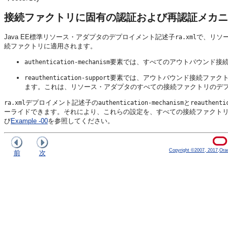
接続ファクトリに固有の認証および再認証メカニ
Java EE標準リソース・アダプタのデプロイメント記述子
で、リソ
ra.xml
続ファクトリに適用されます。
要素では、すべてのアウトバウンド接
authentication-mechanism
要素では、アウトバウンド接続ファクトリが
reauthentication-support
ます。これは、リソース・アダプタのすべての接続ファクトリのデ
デプロイメント記述子の
と
ra.xml
authentication-mechanism
reauthenti
ーライドできます。それにより、これらの設定を、すべての接続ファクト
び
Example -00
を参照してください。
Copyright ©2007, 2017,Oracle
前
次