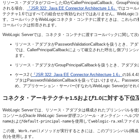
リソース・アダプタがフローしたIDがCallerPrincipalCallback、GroupPrin
される場合、
『JSR 322: Java EE Connector Architecture 1.6』
ではコールバ
テクチャ1.6ではすべての組合せが有効なわけではありません。WebLog
す。コールバックをWebLogicコネクタ・コンテナに渡すときは、これ
コールバックは拒否されます。
WebLogic Serverでは、コネクタ・コンテナに渡すコールバックに関し
リソース・アダプタがPasswordValidationCallbackを扱うとき、ア
では、CallerPrincipalCallbackによって確立された呼出し側プリン
ます。
リソース・アダプタがGroupPrincipalCallbackを扱うとき、アダプタはCa
ケース2 (
『JSR 322: Java EE Connector Architecture 1.6』
の16.4.4
プタはPasswordValidationCallbackを扱ってはいけません。Pas
め、アプリケーション・サーバー(すなわちWebLogic Server)が
コネクタ・アーキテクチャ1.5および1.0に対する下位
WebLogic Serverでは、リソース・アダプタは構成されたプリンシパルを
コンソール(
Oracle WebLogic Server管理コンソール・オンライン・ヘルプ
および
を使用して
ファイ
name
default-principal-name
weblogic-ra.xml
この後、
メソッドが実行するときには、このプリンシパル(構成
Work.run()
合)を使用します。