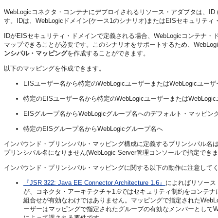
WebLogicコネクタ・コンテナにデプロイされるリソース・アダプタは、
す。IDは、WebLogicドメイン(ケース1のシナリオ)またはEISセキュリ
IDがEISセキュリティ・ドメインで定義される場合、WebLogicコンテナ
マップできることが必要です。このシナリオをサポートするため、WebLogic S
ンシパル・マッピング
を作成することができます。
以下のマッピングを作成できます。
EISユーザー名から特定のWebLogicユーザーまたはWebLogicユーザ
特定のEISユーザー名から特定のWebLogicユーザーまたはWebLogi
EISグループ名からWebLogicグループ名へのデフォルト・マッピン
特定のEISグループ名からWebLogicグループ名へ
インバウンド・プリンシパル・マッピング構成に定義するプリンシパル名は
プリンシパル名になりません(WebLogic Server管理コンソールで指定でき
インバウンド・プリンシパル・マッピングに関する以下の動作に注意して
『JSR 322: Java EE Connector Architecture 1.6』
によればリソース
が、コネクタ・アーキテクチャ1.6ではセキュリティ制約をコンテナに適
組合せが有効なわけではありません。マッピングで指定されたWebLo
ーザーはマッピングで指定されたグループの有効なメンバーとしてWebLo
によって課される要件です。