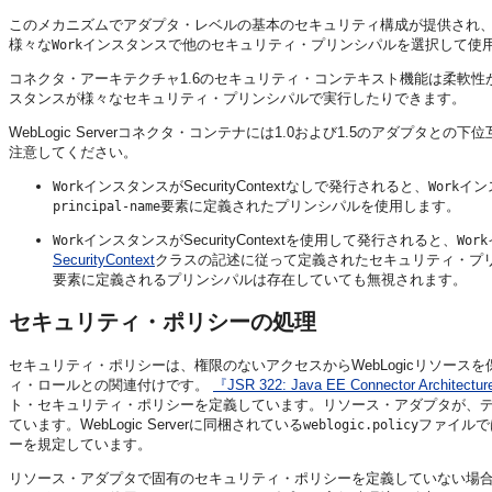
このメカニズムでアダプタ・レベルの基本のセキュリティ構成が提供され
様々な
インスタンスで他のセキュリティ・プリンシパルを選択して使
Work
コネクタ・アーキテクチャ1.6のセキュリティ・コンテキスト機能は柔軟性
スタンスが様々なセキュリティ・プリンシパルで実行したりできます。
WebLogic Serverコネクタ・コンテナには1.0および1.5のアダプタ
注意してください。
インスタンスがSecurityContextなしで発行されると、
イン
Work
Work
要素に定義されたプリンシパルを使用します。
principal-name
インスタンスがSecurityContextを使用して発行されると、
Work
Work
SecurityContext
クラスの記述に従って定義されたセキュリティ・プ
要素に定義されるプリンシパルは存在していても無視されます。
セキュリティ・ポリシーの処理
セキュリティ・ポリシーは、権限のないアクセスからWebLogicリソースを
ィ・ロールとの関連付けです。
『JSR 322: Java EE Connector Architectur
ト・セキュリティ・ポリシーを定義しています。リソース・アダプタが、
ています。WebLogic Serverに同梱されている
ファイルで
weblogic.policy
ーを規定しています。
リソース・アダプタで固有のセキュリティ・ポリシーを定義していない場合、WebLog