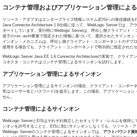
コンテナ管理およびアプリケーション管理による
リソース・アダプタはエンタープライズ情報システム(EIS)への発信接続
Java Connector Architecture 1.6仕様に従って、WebLog
ポートしています。
実行時にWeblogic Serverは、呼出し側クラ
述子の
要素で指定された情報に基づいて、選択されたサインオン
res-auth
インオン・メカニズムは、呼出し側クライアント・コンポーネントのデプ
使用する場合でも、クライアント・コンポーネントで明示的に指定された
WebLogic Server Java EE 1.6 Connector Archite
コネクタ・コンテナはコンテナ管理によるサインオンを試行します。
アプリケーション管理によるサインオン
アプリケーション管理によるサインオンの場合、クライアント・コンポーネ
常はユーザー名とパスワード)を提示します。この場合、アプリケーション
せん。
コンテナ管理によるサインオン
WebLogic ServerとEISはそれぞれ独立したセキュリティ・レルムを保持
ンオンを許可することと、EISに別にサインオンしなくても、リソース・ア
Weblogic Serverのコンテナ管理によるサインオンでは、
アウトバウンド資