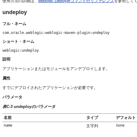
使用方法の詳細は、
weblogic.Deployerコマンド行リファレンス
を参照して
undeploy
フル・ネーム
com.oracle.weblogic:weblogic-maven-plugin:undeploy
ショート・ネーム
weblogic:undeploy
説明
アプリケーションまたはモジュールをアンデプロイします。
属性
すでにデプロイされたアプリケーションが必要です。
パラメータ
表C-3 undeployのパラメータ
名前
タイプ
デフォルト
name
none
文字列