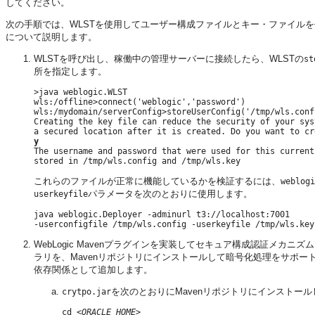
してください。
次の手順では、WLSTを使用してユーザー構成ファイルとキー・ファイルを
について説明します。
WLSTを呼び出し、稼働中の管理サーバーに接続したら、WLSTの
st
所を指定します。
>java weblogic.WLST

wls:/offline>connect('weblogic','password')

wls:/mydomain/serverConfig>storeUserConfig('/tmp/wls.conf
Creating the key file can reduce the security of your sys
y

The username and password that were used for this current
これらのファイルが正常に機能しているかを検証するには、
weblogi
パラメータを次のとおりに使用します。
userkeyfile
java weblogic.Deployer -adminurl t3://localhost:7001

WebLogic Mavenプラグインを実装してセキュア構成認証メカニズ
ラリを、Mavenリポジトリにインストールして暗号化処理をサポー
依存関係として追加します。
を次のとおりにMavenリポジトリにインストール
crytpo.jar
cd <
ORACLE_HOME
>
