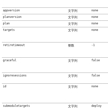
appversion
none
文字列
planversion
none
文字列
plan
none
文字列
targets
none
文字列
retiretimeout
-1
整数
graceful
false
文字列
ignoresessions
false
文字列
id
none
文字列
submoduletargets
deploy
文字列