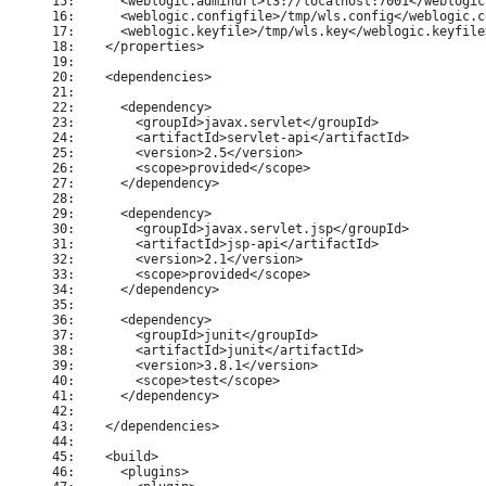
15:      <weblogic.adminurl>t3://localhost:7001</weblogic
16:      <weblogic.configfile>/tmp/wls.config</weblogic.c
17:      <weblogic.keyfile>/tmp/wls.key</weblogic.keyfile>
18:    </properties>  

19:

20:    <dependencies>

21:

22:      <dependency>

23:        <groupId>javax.servlet</groupId>

24:        <artifactId>servlet-api</artifactId>

25:        <version>2.5</version>

26:        <scope>provided</scope>

27:      </dependency>

28:

29:      <dependency>

30:        <groupId>javax.servlet.jsp</groupId>

31:        <artifactId>jsp-api</artifactId>

32:        <version>2.1</version>

33:        <scope>provided</scope>

34:      </dependency>

35:

36:      <dependency>

37:        <groupId>junit</groupId>

38:        <artifactId>junit</artifactId>

39:        <version>3.8.1</version>

40:        <scope>test</scope>

41:      </dependency>

42:

43:    </dependencies>

44:

45:    <build>

46:      <plugins>
