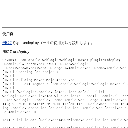
使用例
例C-2
では、
ゴールの使用方法を説明します。
undeploy
例C-2 undeploy
C:\>
mvn  com.oracle.weblogic:weblogic-maven-plugin:undeploy
-Dadminurl=t3://myhost:7001 -Duser=weblogic

 -Dpassword=mypassword -Dtargets=AdminServer -Dname=sample.war

[INFO] Scanning for projects...

[INFO] --------------------------------------------------------
[INFO] Building Maven Mojo Archetype

[INFO]    task-segment: [com.oracle.weblogic:weblogic-maven-plu
[INFO] --------------------------------------------------------
[INFO] [weblogic:undeploy {execution: default-cli}]

weblogic.Deployer invoked with options:  -noexit -adminurl t3:/
-user weblogic -undeploy -name sample.war -targets AdminServer

<Aug 9, 2010 10:41:16 PM PDT> <Info> <J2EE Deployment SPI> <BEA
ing undeploy operation for application, sample.war [archive: nu
to AdminServer .>

Task 3 initiated: [Deployer:149026]remove application sample.wa