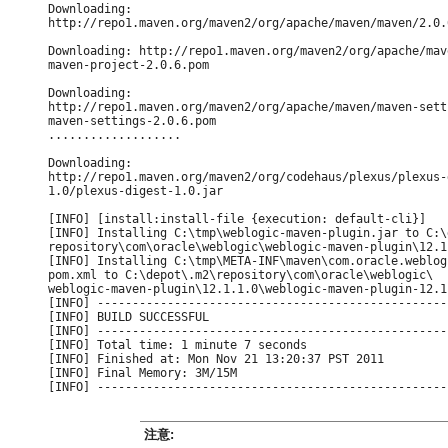
Downloading:

http://repo1.maven.org/maven2/org/apache/maven/maven/2.0.
Downloading: http://repo1.maven.org/maven2/org/apache/mav
maven-project-2.0.6.pom

Downloading:

http://repo1.maven.org/maven2/org/apache/maven/maven-sett
maven-settings-2.0.6.pom

...................

Downloading:

http://repo1.maven.org/maven2/org/codehaus/plexus/plexus-d
1.0/plexus-digest-1.0.jar

[INFO] [install:install-file {execution: default-cli}]

[INFO] Installing C:\tmp\weblogic-maven-plugin.jar to C:\
repository\com\oracle\weblogic\weblogic-maven-plugin\12.1
[INFO] Installing C:\tmp\META-INF\maven\com.oracle.weblog
pom.xml to C:\depot\.m2\repository\com\oracle\weblogic\

weblogic-maven-plugin\12.1.1.0\weblogic-maven-plugin-12.1.
[INFO] --------------------------------------------------
[INFO] BUILD SUCCESSFUL

[INFO] --------------------------------------------------
[INFO] Total time: 1 minute 7 seconds

[INFO] Finished at: Mon Nov 21 13:20:37 PST 2011

[INFO] Final Memory: 3M/15M

注意: