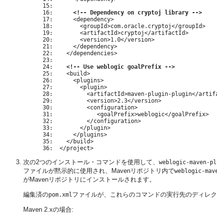
15:

16:      
<!-- Dependency on cryptoj library -->
17:      <dependency>

18:        <groupId>com.oracle.cryptoj</groupId>

19:        <artifactId>cryptoj</artifactId>

20:        <version>1.0</version>

21:      </dependency>

22:    </dependencies>

23:

24:    
<!-- Use weblogic goalPrefix -->
25:    <build>

26:      <plugins>

27:        <plugin>

28:          <artifactId>maven-plugin-plugin</artifa
29:          <version>2.3</version>

30:          <configuration>

31:             <goalPrefix>weblogic</goalPrefix>

32:          </configuration>

33:        </plugin>

34:      </plugins>

35:    </build>

次の2つのインストール・コマンドを使用して、
weblogic-maven-pl
ファイルが黙示的に使用され、Mavenリポジトリ内で
weblogic-mav
がMavenリポジトリにインストールされます。
編集済の
ファイルが、これらのコマンドの実行先のディレク
pom.xml
Maven 2.xの場合: