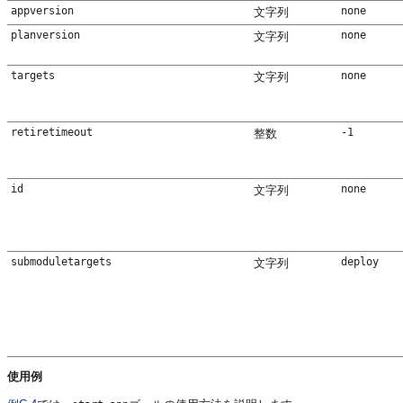
appversion
none
文字列
planversion
none
文字列
targets
none
文字列
retiretimeout
-1
整数
id
none
文字列
submoduletargets
deploy
文字列
使用例