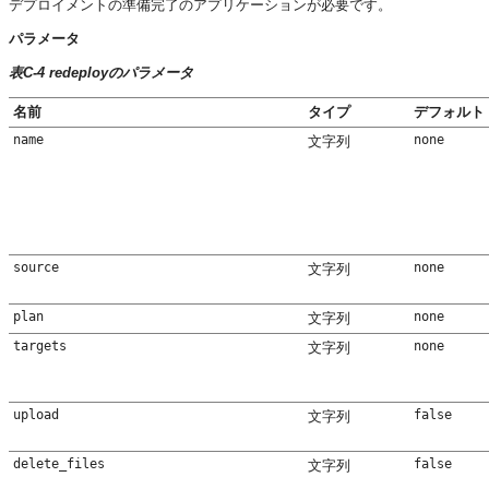
デプロイメントの準備完了のアプリケーションが必要です。
パラメータ
表C-4 redeployのパラメータ
名前
タイプ
デフォルト
name
none
文字列
source
none
文字列
plan
none
文字列
targets
none
文字列
upload
false
文字列
delete_files
false
文字列