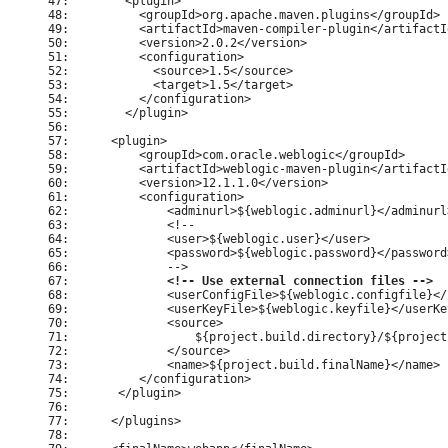
47:        <plugin>

48:          <groupId>org.apache.maven.plugins</groupId>

49:          <artifactId>maven-compiler-plugin</artifactId
50:          <version>2.0.2</version>

51:          <configuration>

52:            <source>1.5</source>

53:            <target>1.5</target>

54:          </configuration>

55:        </plugin>

56:

57:      <plugin>

58:          <groupId>com.oracle.weblogic</groupId>

59:          <artifactId>weblogic-maven-plugin</artifactId
60:          <version>12.1.1.0</version>

61:          <configuration>

62:              <adminurl>${weblogic.adminurl}</adminurl>
63:              <!--

64:              <user>${weblogic.user}</user>

65:              <password>${weblogic.password}</password
66:              -->

67:              
<!-- Use external connection files -->
68:              <userConfigFile>${weblogic.configfile}</
69:              <userKeyFile>${weblogic.keyfile}</userKey
70:              <source>

71:                  ${project.build.directory}/${project
72:              </source>

73:              <name>${project.build.finalName}</name>

74:          </configuration>

75:       </plugin>

76:

77:      </plugins>

78:
