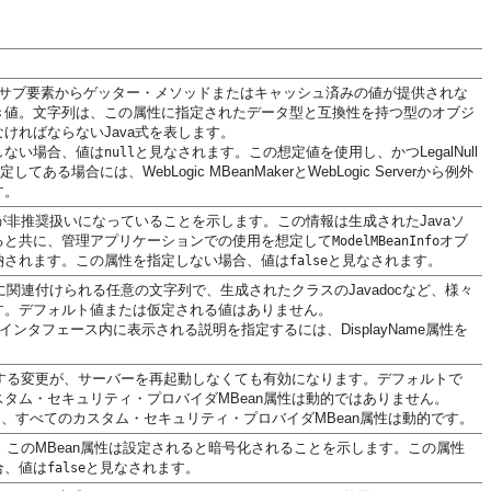
サブ要素からゲッター・メソッドまたはキャッシュ済みの値が提供されな
き値。文字列は、この属性に指定されたデータ型と互換性を持つ型のオブジ
ければならないJava式を表します。
しない場合、値は
と見なされます。この想定値を使用し、かつLegalNull
null
定してある場合には、WebLogic MBeanMakerとWebLogic Serverから例外
す。
性が非推奨扱いになっていることを示します。この情報は生成されたJavaソ
ると共に、管理アプリケーションでの使用を想定して
オブ
ModelMBeanInfo
納されます。この属性を指定しない場合、値は
と見なされます。
false
性に関連付けられる任意の文字列で、生成されたクラスのJavadocなど、様々
す。デフォルト値または仮定される値はありません。
インタフェース内に表示される説明を指定するには、DisplayName属性を
対する変更が、サーバーを再起動しなくても有効になります。デフォルトで
タム・セキュリティ・プロバイダMBean属性は動的ではありません。
0では、すべてのカスタム・セキュリティ・プロバイダMBean属性は動的です。
、このMBean属性は設定されると暗号化されることを示します。この属性
合、値は
と見なされます。
false