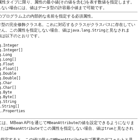
n属性タイプに限り、属性の最小値(その値を含む)を表す数値を指定します。
しない場合には、値はデータ型の許容最小値まで可能です。
性のプログラム上の内部的な名前を指定する必須属性。
タ型の完全修飾クラス名。これに対応するクラスがクラスパスに存在してい
せん。この属性を指定しない場合、値は
と見なされま
java.lang.String
値は以下のとおりです。
g.Integer
g.Integer[]
g.Long
g.Long[]
g.Float
g.Float[]
g.Double
g.Double[]
g.Char
g.Char[]
g.Byte
g.Byte[]
g.String
.String[]
l.Properties
は、MBean APIを通じて
の値を設定できるようになりま
MBeanAttribute
または
でこの属性を指定しない場合、値は
と見なされ
MBeanAttribute
true
に指定すると、この値は個々の
サブ要素のデフォルトと見
MBeanAttribute