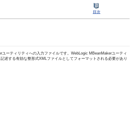
目次
Makerユーティリティへの入力ファイルです。WebLogic MBeanMakerユーティ
プを記述する有効な整形式XMLファイルとしてフォーマットされる必要があり