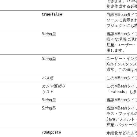
できます。
true
別途作成する必
/
true
false
当該MBeanタ
ソースに表示さ
ブジェクトにも
String型
当該MBeanタ
様々な場所に現
注意:
ユーザー・
用します。
String型
ユーザー・インタ
Xのインスタン
通常、この値は
パス名
このMBeanタ
カンマ区切り
このMBeanタ
リスト
「Extends」
String型
当該MBeanタ
String型
当該MBeanタイ
ラス・ファイルの
Javaデフォル
注意:
パッケージ
/OnUpdate
永続化がどのよ