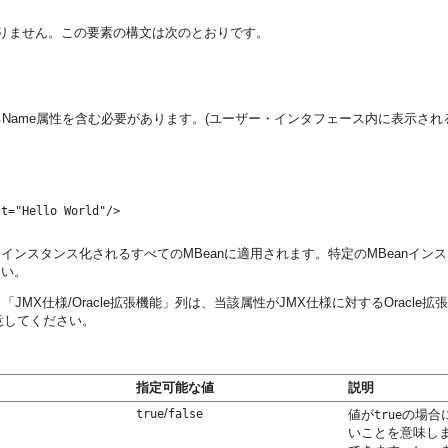
りません。この要素の構文は次のとおりです。
Name属性を含む必要があります。(ユーザー・インタフェース内に表示される名
t="Hello World"/> 

らインスタンス化されるすべてのMBeanに適用されます。特定のMBeanイ
さい。
MX仕様/Oracle拡張機能」列は、当該属性がJMX仕様に対するOracle
注意してください。
指定可能な値
説明
/
true
false
値が
の場合に
true
いことを意味しま