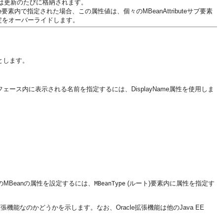
は更新のたびに格納されます。
Type要素内で指定された場合、この属性値は、個々のMBeanAttributeサブ要素
定をオーバーライドします。
とします。
ェース内に表示される名前を指定するには、DisplayName属性を使用しま
MBeanの属性を設定するには、
(ルート)要素内に属性を指定す
MBeanType
張機能なのかどうかを示します。なお、Oracle拡張機能は他のJava EE