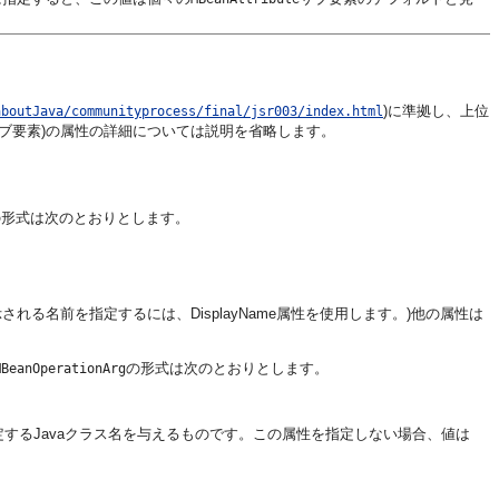
)に準拠し、上位
aboutJava/communityprocess/final/jsr003/index.html
ブ要素)の属性の詳細については説明を省略します。
の形式は次のとおりとします。
る名前を指定するには、DisplayName属性を使用します。)他の属性は
の形式は次のとおりとします。
MBeanOperationArg
定するJavaクラス名を与えるものです。この属性を指定しない場合、値は