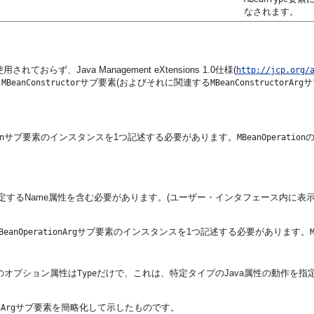
なされます。
れておらず、Java Management eXtensions 1.0仕様(
http://jcp.org/
、
サブ要素(およびそれに関連する
サ
MBeanConstructor
MBeanConstructorArg
サブ要素のインスタンスを1つ記述する必要があります。
n
MBeanOperation
るName属性を含む必要があります。(ユーザー・インタフェース内に表示され
サブ要素のインスタンスを1つ記述する必要があります。
BeanOperationArg
のオプション属性は
だけで、これは、特定タイプのJava属性の動作を指
Type
サブ要素を簡略化して示したものです。
nArg