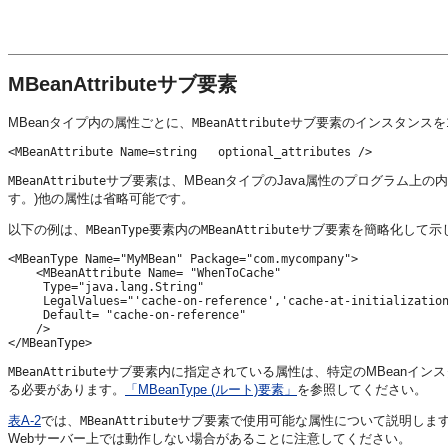
MBeanAttributeサブ要素
MBeanタイプ内の属性ごとに、
サブ要素のインスタンスを
MBeanAttribute
サブ要素は、MBeanタイプのJava属性のプログラム上の
MBeanAttribute
す。)他の属性は省略可能です。
以下の例は、
要素内の
サブ要素を簡略化して示
MBeanType
MBeanAttribute
<MBeanType Name="MyMBean" Package="com.mycompany"> 

    <MBeanAttribute Name= "WhenToCache" 

     Type="java.lang.String"

     LegalValues="'cache-on-reference','cache-at-initialization
     Default= "cache-on-reference"

    />

サブ要素内に指定されている属性は、特定のMBeanインス
MBeanAttribute
る必要があります。
「MBeanType (ルート)要素」
を参照してください。
表A-2
では、
サブ要素で使用可能な属性について説明します。「J
MBeanAttribute
Webサーバー上では動作しない場合があることに注意してください。