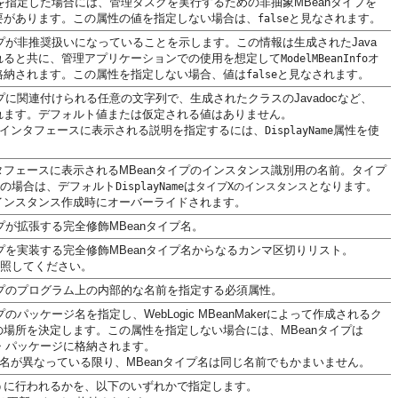
を指定した場合には、管理タスクを実行するための非抽象MBeanタイプを
要があります。この属性の値を指定しない場合は、
と見なされます。
false
イプが非推奨扱いになっていることを示します。この情報は生成されたJava
れると共に、管理アプリケーションでの使用を想定して
オ
ModelMBeanInfo
格納されます。この属性を指定しない場合、値は
と見なされます。
false
イプに関連付けられる任意の文字列で、生成されたクラスのJavadocなど、
れます。デフォルト値または仮定される値はありません。
インタフェースに表示される説明を指定するには、
属性を使
DisplayName
フェースに表示されるMBeanタイプのインスタンス識別用の名前。タイプ
スの場合は、デフォルト
は
となります。
DisplayName
タイプXのインスタンス
インスタンス作成時にオーバーライドされます。
イプが拡張する完全修飾MBeanタイプ名。
イプを実装する完全修飾MBeanタイプ名からなるカンマ区切りリスト。
も参照してください。
イプのプログラム上の内部的な名前を指定する必須属性。
プのパッケージ名を指定し、WebLogic MBeanMakerによって作成されるク
場所を決定します。この属性を指定しない場合には、MBeanタイプは
ト・パッケージに格納されます。
名が異なっている限り、MBeanタイプ名は同じ名前でもかまいません。
うに行われるかを、以下のいずれかで指定します。