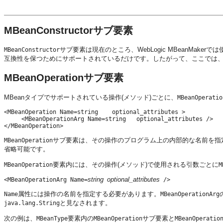
MBeanConstructorサブ要素
サブ要素は現在のところ、WebLogic MBeanMakerでは使用さ
MBeanConstructor
互換性を保つためにサポートされているだけです。したがって、ここでは
MBeanOperationサブ要素
MBeanタイプでサポートされている操作(メソッド)ごとに、
MBeanOperatio
<MBeanOperation Name=string    optional_attributes >

     <MBeanOperationArg Name=string   optional_attributes />

サブ要素は、その操作のプログラム上の内部的な名前を指定す
MBeanOperation
省略可能です。
要素内には、その操作(メソッド)で使用される引数ごとに
MBeanOperation
M
string
optional_attributes
<MBeanOperationArg Name=
/>
属性には操作の名前を指定する必要があります。
Name
MBeanOperationArg
と見なされます。
java.lang.String
次の例は、
要素内の
サブ要素と
MBeanType
MBeanOperation
MBeanOperatio