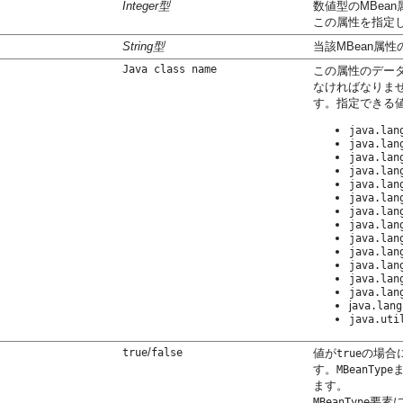
Integer型
数値型のMBea
この属性を指定
String型
当該MBean属
Java class name
この属性のデー
なければなりま
す。指定できる
java.lan
java.lan
java.lan
java.lan
java.lan
java.lan
java.lan
java.lan
java.lan
java.lan
java.lan
java.lan
java.lan
j
ava.lang
java.uti
/
true
false
値が
の場合に
true
す。
MBeanType
ます。
要素
MBeanType