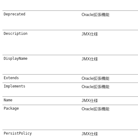
Deprecated
Oracle拡張機能
Description
JMX仕様
DisplayName
JMX仕様
Extends
Oracle拡張機能
Implements
Oracle拡張機能
Name
JMX仕様
Package
Oracle拡張機能
PersistPolicy
JMX仕様