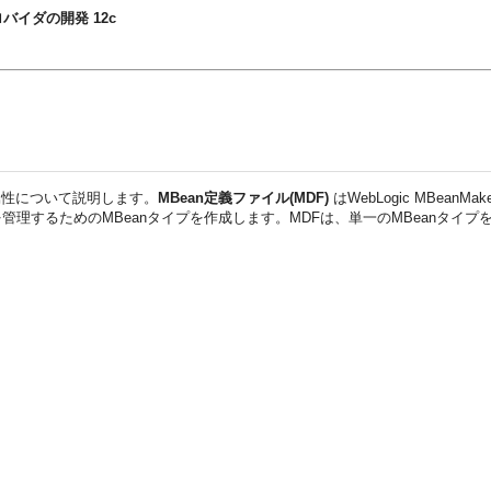
ィ・プロバイダの開発 12c
び属性について説明します。
MBean定義ファイル(MDF)
はWebLogic MBean
理するためのMBeanタイプを作成します。MDFは、単一のMBeanタイ