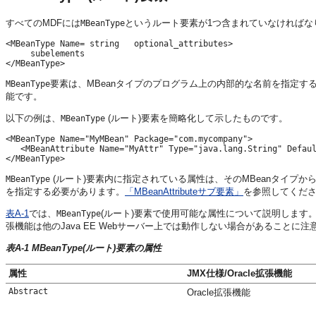
すべてのMDFには
というルート要素が1つ含まれていなければな
MBeanType
<MBeanType Name= string   optional_attributes>

     subelements 

要素は、MBeanタイプのプログラム上の内部的な名前を指定する
MBeanType
能です。
以下の例は、
(ルート)要素を簡略化して示したものです。
MBeanType
<MBeanType Name="MyMBean" Package="com.mycompany"> 

   <MBeanAttribute Name="MyAttr" Type="java.lang.String" Defaul
(ルート)要素内に指定されている属性は、そのMBeanタイプか
MBeanType
を指定する必要があります。
「MBeanAttributeサブ要素」
を参照してくだ
表A-1
では、
(ルート)要素で使用可能な属性について説明します。「J
MBeanType
張機能は他のJava EE Webサーバー上では動作しない場合があることに
表A-1 MBeanType(ルート)要素の属性
属性
JMX仕様/Oracle拡張機能
Abstract
Oracle拡張機能