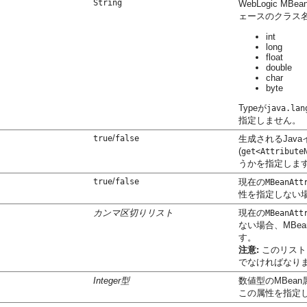
String
WebLogic 
ェースのクラス
int
long
float
double
char
byte
Typeが
java.lan
指定しません。
/
true
false
生成されるJav
(
get<Attribute
うかを指定しま
/
true
false
現在の
MBeanAtt
性を指定しない
カンマ区切りリスト
現在の
MBeanAtt
ない場合、MBe
す。
注意:
このリスト
でなければなり
Integer型
数値型のMBea
この属性を指定