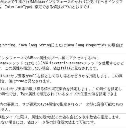
MBeanMakerで生成されるMBeanインタフェースのかわりに使用すべきインタフ
名。
に指定できる値は以下のとおりです。
InterfaceType
、
または
の場合は
g.String
java.lang.String[]
java.lang.Properties.
aインタフェースでMBean属性のブール値にアクセスするのに
メソッドではなく) JMX
メソッドを使用するかど
Name>
is<AttributeName>
す。この属性を指定しない場合、値は
と見なされます。
false
サブ要素が
を値として取り得るかどうかを指定します。この属
ribute
null
場合、値は
と見なされます。
true
サブ要素の取り得る値の固定集合を指定します。この属性を指定し
ribute
an属性では、Type属性で指定されているタイプの任意の値を指定できま
内の要素は、サブ要素の
属性で指定されるデータ型に変換可能なもの
Type
ません。
n属性タイプに限り、属性の最大値(その値を含む)を表す数値を指定します。
しない場合には、値はデータ型の許容最大値まで可能です。