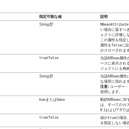
指定可能な値
説明
String型
MBeanAttribute
い場合に返すべ
ェクトに評価しな
この属性を指定
属性を
に設
false
がスローされま
/
true
false
当該MBean属
ースに表示され
ジェクトにも格
String型
当該MBean属
な場所に現れま
注意:
ユーザー・
使用します。
trueまたはfalse
動的MBeanに
は、すべてのカス
8.1および7.
/
true
false
値が
の場合
true
を指定しない場