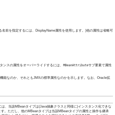
前を指定するには、DisplayName属性を使用します。)他の属性は省略可
ンスタンスの属性をオーバーライドするには、
サブ要素で属性
MBeanAttribute
拡張機能なのか、それともJMXの標準属性なのかを示します。なお、Oracle拡
は、当該MBeanタイプは(Java抽象クラスと同様に)インスタンス化できな
す。ただし、他のMBeanタイプは当該MBeanタイプの属性と操作を継承