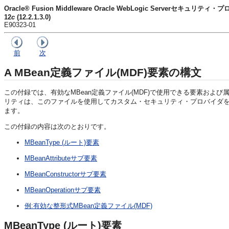
Oracle® Fusion Middleware Oracle WebLogic Serverセキュリテ
12
c
(12.2.1.3.0)
E90323-01
前
次
A
MBean定義ファイル(MDF)要素の構文
この付録では、有効なMBean定義ファイル(MDF)で使用できる要素およ
リティは、このファイルを使用してカスタム・セキュリティ・プロバイダを管
ます。
この付録の内容は次のとおりです。
MBeanType (ルート)要素
MBeanAttributeサブ要素
MBeanConstructorサブ要素
MBeanOperationサブ要素
例:有効な整形式MBean定義ファイル(MDF)
MBeanType (ルート)要素