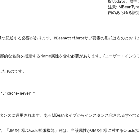
。属性
OnUpdate
注意: MBean
内のあらゆる設
1つ記述する必要があります。
サブ要素の形式は次のとおり
MBeanAttribute
内部的な名前を指定するName属性を含む必要があります。(ユーザー・インタフ
したものです。
','cache-never'" 

タンスに適用されます。あるMBeanタイプからインスタンス化されるすべての
MX仕様/Oracle拡張機能」列は、当該属性がJMX仕様に対するOracle拡