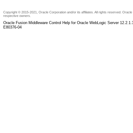
Copyright © 2015-2021, Oracle Corporation and/or its affiliates. All rights reserved. Oracl
respective owners.
Oracle Fusion Middleware Control Help for Oracle WebLogic Server 12.2.1.
E80376-04