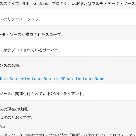
のタイプ: 汎用、GridLink、プロキシ、UCPまたはマルチ・データ・ソース
スのリソース・タイプ。
データ・ソースが構成されたスコープ。
スがデプロイされているサーバー。
ンスの名前。
eDataSourceInstanceRuntimeMBean.InstanceName
ソースに関連付けられているONSクライアント。
スの現在の状態。
は次のとおりです。
行中
 データ・ソースは有効です(デプロイ済で
「中断」
状態でない)。これはデータ