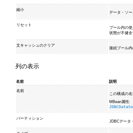
縮小
データ・ソー
リセット
プール内の使
状態が
不健全
文キャッシュのクリア
接続プール内
列の表示
名前
説明
名前
この構成の名前
MBean属性:
JDBCDataS
パーティション
JDBCデー