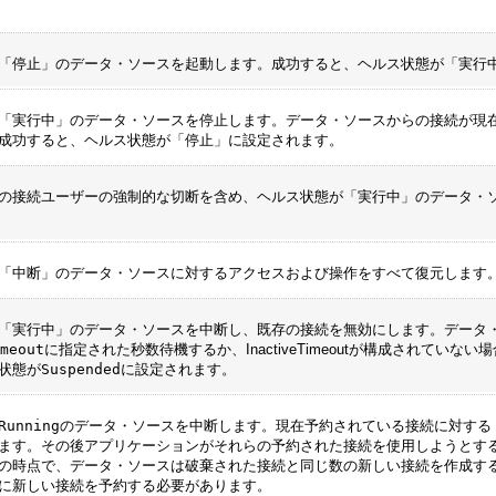
「
停止
」のデータ・ソースを起動します。成功すると、ヘルス状態が「
実行
「
実行中
」のデータ・ソースを停止します。データ・ソースからの接続が現
成功すると、ヘルス状態が「
停止
」に設定されます。
の接続ユーザーの強制的な切断を含め、ヘルス状態が「
実行中
」のデータ・
「
中断
」のデータ・ソースに対するアクセスおよび操作をすべて復元します
「実行中」
のデータ・ソースを中断し、既存の接続を無効にします。データ
imeout
に指定された秒数待機するか、InactiveTimeoutが構成されて
状態が
Suspended
に設定されます。
Running
のデータ・ソースを中断します。現在予約されている接続に対する
ます。その後アプリケーションがそれらの予約された接続を使用しようとす
の時点で、データ・ソースは破棄された接続と同じ数の新しい接続を作成す
に新しい接続を予約する必要があります。