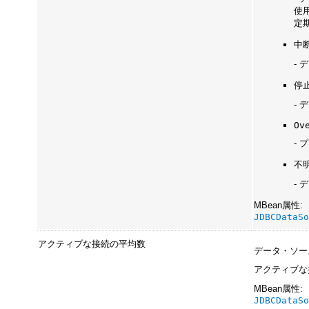
使
定
中
-
停
-
Ov
-
不
-
MBean属性:
JDBCDataS
アクティブな接続の平均数
データ・ソー
アクティブな
MBean属性:
JDBCDataS