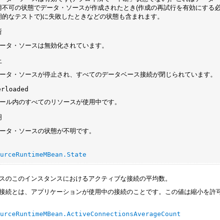
用不可の状態でデータ・ソースが作成されたとき(作成の再試行を有効にする必
期的なテストで)に失敗したときなどの状態も含まれます。
断
 データ・ソースは無効化されています。
止
 データ・ソースが停止され、すべてのデータベース接続が閉じられています。
erloaded
 プール内のすべてのリソースが使用中です。
明
 データ・ソースの状態が不明です。
ourceRuntimeMBean.State
スのこのインスタンスにおけるアクティブな接続の平均数。
接続とは、アプリケーションが使用中の接続のことです。この値は縮小を許
ourceRuntimeMBean.ActiveConnectionsAverageCount