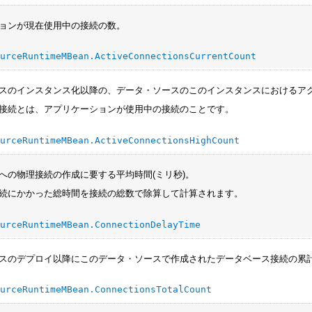
ョンが現在使用中の接続の数。
ourceRuntimeMBean.ActiveConnectionsCurrentCount
スのインスタンス化以降の、データ・ソースのこのインスタンスにおけるア
接続とは、アプリケーションが使用中の接続のことです。
ourceRuntimeMBean.ActiveConnectionsHighCount
への物理接続の作成に要する平均時間(ミリ秒)。
続にかかった総時間を接続の総数で除算して計算されます。
ourceRuntimeMBean.ConnectionDelayTime
スのデプロイ以降にこのデータ・ソースで作成されたデータベース接続の累
ourceRuntimeMBean.ConnectionsTotalCount