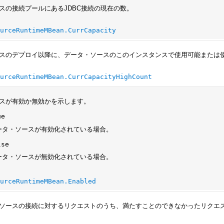
スの接続プールにあるJDBC接続の現在の数。
ourceRuntimeMBean.CurrCapacity
スのデプロイ以降に、データ・ソースのこのインスタンスで使用可能または使
ourceRuntimeMBean.CurrCapacityHighCount
スが有効か無効かを示します。
ue
ータ・ソースが有効化されている場合。
lse
ータ・ソースが無効化されている場合。
ourceRuntimeMBean.Enabled
ソースの接続に対するリクエストのうち、満たすことのできなかったリクエ