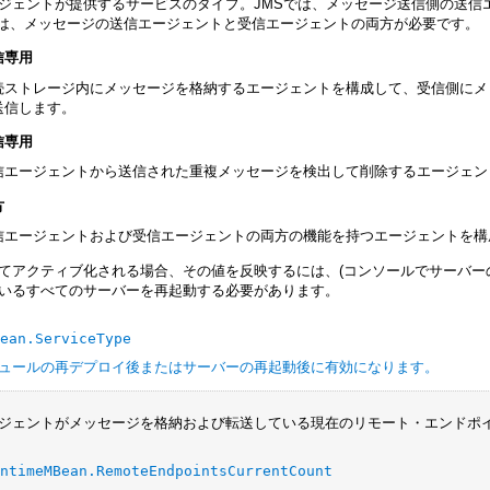
ジェントが提供するサービスのタイプ。JMSでは、メッセージ送信側の送信エージェント
ingでは、メッセージの送信エージェントと受信エージェントの両方が必要です。
信専用
続ストレージ内にメッセージを格納するエージェントを構成して、受信側にメ
送信します。
信専用
信エージェントから送信された重複メッセージを検出して削除するエージェン
方
信エージェントおよび受信エージェントの両方の機能を持つエージェントを構
てアクティブ化される場合、その値を反映するには、(コンソールでサーバーの
いるすべてのサーバーを再起動する必要があります。
Bean.ServiceType
ュールの再デプロイ後またはサーバーの再起動後に有効になります。
ージェントがメッセージを格納および転送している現在のリモート・エンドポ
untimeMBean.RemoteEndpointsCurrentCount