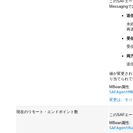
このSAFエー
Messag
送
永
再
受
受
両
送
値が変更され
り当てられて
MBean属性:
SAFAgentM
変更は、モジ
現在のリモート・エンドポイント数
このSAFエ
MBean属性:
SAFAgentR