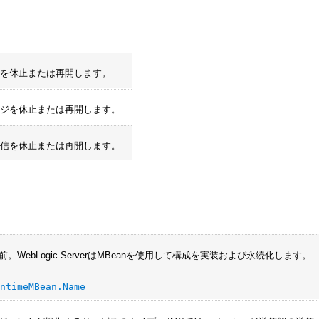
ジを休止または再開します。
ージを休止または再開します。
受信を休止または再開します。
。WebLogic ServerはMBeanを使用して構成を実装および永続化します。
untimeMBean.Name