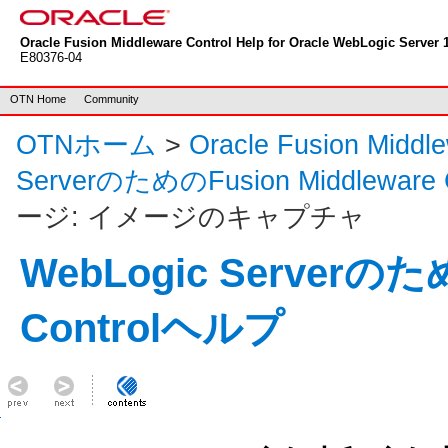
Oracle Fusion Middleware Control Help for Oracle WebLogic Server 1
E80376-04
OTN Home
Community
OTNホーム
>
Oracle Fusion Mid
ServerのためのFusion Middleware
ージ: イメージのキャプチャ
WebLogic Serverのため
Controlヘルプ