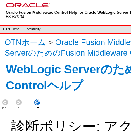
Oracle Fusion Middleware Control Help for Oracle WebLogic Server 1
E80376-04
OTN Home
Community
OTNホーム
>
Oracle Fusion Mid
ServerのためのFusion Middleware
WebLogic Serverのため
Controlヘルプ
診断ポリシー: ア