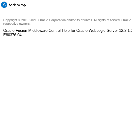
Copyright © 2015-2021, Oracle Corporation and/or its affiliates. All rights reserved. Oracl
respective owners.
Oracle Fusion Middleware Control Help for Oracle WebLogic Server 12.2.1.
E80376-04