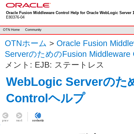
Oracle Fusion Middleware Control Help for Oracle WebLogic Server 1
E80376-04
OTN Home
Community
OTNホーム
>
Oracle Fusion Mid
ServerのためのFusion Middleware
メント: EJB: ステートレス
WebLogic Serverのため
Controlヘルプ