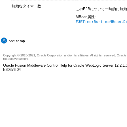
無効なタイマー数
このEJBについて一時的に無
MBean属性:
EJBTimerRuntimeMBean.D
Copyright © 2015-2021, Oracle Corporation and/or its affiliates. All rights reserved. Oracl
respective owners.
Oracle Fusion Middleware Control Help for Oracle WebLogic Server 12.2.1.
E80376-04