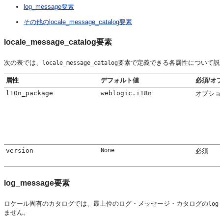
log_message要素
その他のlocale_message_catalog要素
locale_message_catalog要素
次の表では、
要素で定義できる各属性について説
locale_message_catalog
属性
デフォルト値
必須/オ
l10n_package
weblogic.i18n
オプシ
version
None
必須
log_message要素
ロケール固有のカタログでは、最上位のログ・メッセージ・カタログの
log
ません。