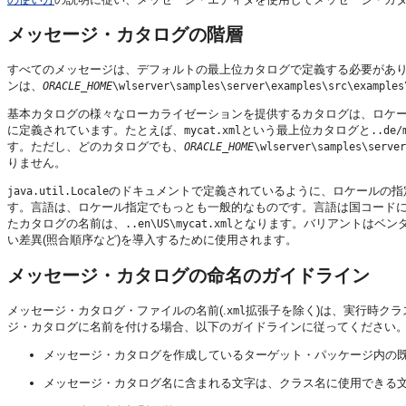
メッセージ・カタログの階層
すべてのメッセージは、デフォルトの最上位カタログで定義する必要があります。
ンは、
ORACLE_HOME
\wlserver\samples\server\examples\src\examples
基本カタログの様々なローカライゼーションを提供するカタログは、ロケ
に定義されています。たとえば、
という最上位カタログと
mycat.xml
..de/
す。ただし、どのカタログでも、
ORACLE_HOME
\wlserver\samples\server
りません。
のドキュメントで定義されているように、ロケールの指
java.util.Locale
す。言語は、ロケール指定でもっとも一般的なものです。言語は国コード
たカタログの名前は、
となります。バリアントはベン
..en\US\mycat.xml
い差異(照合順序など)を導入するために使用されます。
メッセージ・カタログの命名のガイドライン
メッセージ・カタログ・ファイルの名前(.
拡張子を除く)は、実行時ク
xml
ジ・カタログに名前を付ける場合、以下のガイドラインに従ってください
メッセージ・カタログを作成しているターゲット・パッケージ内の
メッセージ・カタログ名に含まれる文字は、クラス名に使用できる