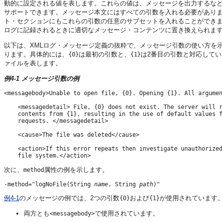
動的に設定される値を表します。これらの値は、メッセージを出力するなどの
サポートできます。メッセージ本文にはすべての引数を入れる必要がありま
ト・セクションにもこれらの引数の任意のサブセットを入れることができ
ログに記録されるときに適切なメッセージ・コンテンツに置き換えられま
以下は、XMLログ・メッセージ定義の抜粋で、メッセージ引数の使い方を
ります。具体的には、
は最初の引数と、
は2番目の引数と対応して
{0}
{1}
ァイルを表します。
例4-1 メッセージ引数の例
<messagebody>Unable to open file, {0}. Opening {1}. All argumen
    <messagedetail> File, {0} does not exist. The server will r
    contents from {1}, resulting in the use of default values f
    requests. </messagedetail>

    <cause>The file was deleted</cause>

    <action>If this error repeats then investigate unauthorized
次に、
属性の例を示します。
method
-method="logNoFile(String 
name
, String 
path
例4-1
のメッセージの例では、2つの引数
および
が使用されています
{0}
{1}
両方とも
で使用されています。
<messagebody>