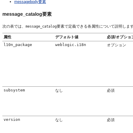
messagebody要素
message_catalog要素
次の表では、
要素で定義できる各属性について説明しま
message_catalog
属性
デフォルト値
必須/オプショ
l10n_package
weblogic.i18n
オプション
subsystem
なし
必須
version
なし
必須