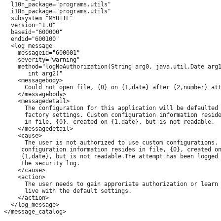
  l10n_package="programs.utils"

  i18n_package="programs.utils"

  subsystem="MYUTIL"

  version="1.0"

  baseid="600000"

  endid="600100"

  <log_message

    messageid="600001"

    severity="warning"

    method="logNoAuthorization(String arg0, java.util.Date arg1
       int arg2)"

    <messagebody>

      Could not open file, {0} on {1,date} after {2,number} att
    </messagebody>

    <messagedetail>

      The configuration for this application will be defaulted 
      factory settings. Custom configuration information reside
      in file, {0}, created on {1,date}, but is not readable.

    </messagedetail>

    <cause>

      The user is not authorized to use custom configurations. 
     configuration information resides in file, {0}, created on
     {1,date}, but is not readable.The attempt has been logged 
     the security log.

    </cause>

    <action>

      The user needs to gain approriate authorization or learn 
      live with the default settings.

    </action>

  </log_message>
