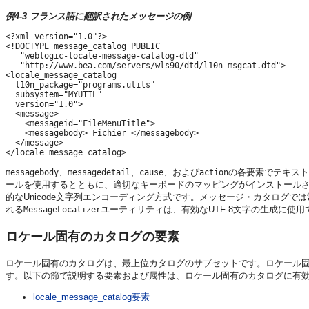
例4-3 フランス語に翻訳されたメッセージの例
<?xml version="1.0"?>

<!DOCTYPE message_catalog PUBLIC 

   "weblogic-locale-message-catalog-dtd"

   "http://www.bea.com/servers/wls90/dtd/l10n_msgcat.dtd">

<locale_message_catalog 

  l10n_package="programs.utils"

  subsystem="MYUTIL" 

  version="1.0">

  <message>

    <messageid="FileMenuTitle">

    <messagebody> Fichier </messagebody>

  </message>

、
、
、および
の各要素でテキストを入力
messagebody
messagedetail
cause
action
ールを使用するとともに、適切なキーボードのマッピングがインストールされ
的なUnicode文字列エンコーディング方式です。メッセージ・カタログでは常に
れる
ユーティリティは、有効なUTF-8文字の生成に使
MessageLocalizer
ロケール固有のカタログの要素
ロケール固有のカタログは、最上位カタログのサブセットです。ロケール
す。以下の節で説明する要素および属性は、ロケール固有のカタログに有
locale_message_catalog要素