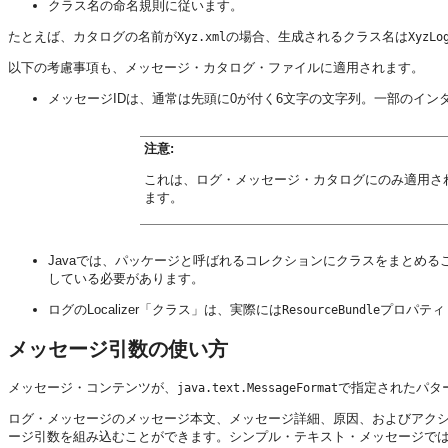
クラス名の命名規則に従います。
たとえば、カタログの名前が
の場合、生成されるクラス名は
Xyz.xml
XyzLo
以下の考慮事項も、メッセージ・カタログ・ファイルに適用されます。
メッセージIDは、通常は先頭に0が付く6文字の文字列。一部のイ
注意:
これは、ログ・メッセージ・カタログにのみ適用さ
ます。
Javaでは、パッケージと呼ばれるコレクションにクラスをまとめ
している必要があります。
ログのLocalizer「クラス」は、実際には
プロパティ
ResourceBundle
メッセージ引数の使い方
メッセージ・コンテンツが、
で指定されたパタ
java.text.MessageFormat
ログ・メッセージのメッセージ本文、メッセージ詳細、原因、およびアク
ージ引数を組み込むことができます。シンプル・テキスト・メッセージで