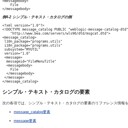
<messagebody>

    File

</messagebody>
例4-2 シンプル・テキスト・カタログの例
<?xml version="1.0"?> 

<!DOCTYPE message_catalog PUBLIC "weblogic-message-catalog-dtd"
    "http://www.bea.com/servers/wls90/dtd/msgcat.dtd"> 

<message_catalog>

 l10n_package="programs.utils"

 i18n_package="programs.utils"

 subsystem="MYUTIL"

 version="1.0"

 <message>

  messageid="FileMenuTitle"

  <messagebody>

    File

  </messagebody>

 </message>

</message_catalog>
シンプル・テキスト・カタログの要素
次の各項では、シンプル・テキスト・カタログの要素のリファレンス情報
message_catalog要素
message要素