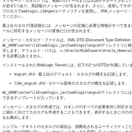
メッセージ・カタログでは、複数のロケールまたは言語がサポートされて
が必ず1つあり、英語版のメッセージが含まれます。さらに、追加してサ
プロセスで
ユーティリティを使用し、XMLメッセージ
weblogic.i18ngen
てください。
最上位カタログ(英語版)には、メッセージの定義に必要な情報がすべて含
ールに対応するメッセージの変換だけが含まれます。
メッセージ・カタログ・ファイルは、XML DTD (Document Type Defi
の
ディレクトリに格
WL_HOME
\server\lib\weblogic.jar
weblogic\msgcat
示します。デフォルト・パスは、
c:\Oracle\Middleware\Oracle_Home\wl
する必要はありません。
インストールされたWebLogic Serverには、以下の2つのDTDが付属してい
- 最上位のデフォルト・カタログの構文を記述します。
msgcat.dtd
- ロケール固有のカタログの構文を記述します。
l10n_msgcat.dtd
の
ディレクトリには
WL_HOME
\server\lib\weblogic.jar
weblogic\msgcat
できるテンプレートが入っています。
メッセージ・カタログの作成では、ロギングのすべての必要条件に対応する
に細かく分けてカタログを作成することもできます。表示するときにその
をお薦めします。
シンプル・テキストのカタログの場合は、国際化されるユーティリティごと
の使い方
の説明に従い、メッセージ・エディタを使用してメッセージ・カ