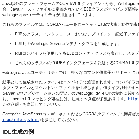
Java以外のプラットフォームのCORBA/IDLクライアントから、WebLog
合、Javaソース・ファイルに定義されているEJBクラスがマッピング情報の源に
weblogic.appcユーティリティが用意されています。
これらのファイルでは、CORBAビューをターゲットEJBの状態と動作で表
EJBのクラス、インタフェース、およびデプロイメント記述子ファイ
EJB用のWebLogic Serverコンテナ・クラスを生成します。
RMIコンパイラを使用して各EJBコンテナ・クラスを実行し、スタ
これらのクラスへのCORBAインタフェースを記述するCORBA I
ユーティリティでは、様々なコマンド修飾子がサポートさ
weblogic.appc
結果として生成されたファイルはコンパイラで処理されます。コンパイラ
タブ・ファイルとスケルトン・ファイルを生成します。値タイプ以外のすべ
Server RMIアプリケーションの開発』
のWebLogic RMI-IIOPの制約
お、Java-to-IDLマッピング処理には、注意すべき点が多数あります。
http:
ング仕様」
を参照してください。
Enterprise JavaBeansコンポーネントおよびCORBAクライアント: 開発者
)を参照してください。
iiop/interop.html
IDL生成の例