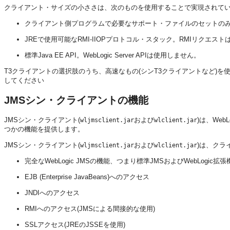
クライアント・サイズの小ささは、次のものを使用することで実現されて
クライアント側プログラムで必要なサポート・ファイルのセットの
JREで使用可能なRMI-IIOPプロトコル・スタック。RMIリクエ
標準Java EE API。WebLogic Server APIは使用しません。
T3クライアントの選択肢のうち、高速なもの(シンT3クライアントなど)を使用
してください
JMSシン・クライアントの機能
JMSシン・クライアント(
および
)は、We
wljmsclient.jar
wlclient.jar
つかの機能を提供します。
JMSシン・クライアント(
および
)は、クラ
wljmsclient.jar
wlclient.jar
完全なWebLogic JMSの機能、つまり標準JMSおよびWebLog
EJB (Enterprise JavaBeans)へのアクセス
JNDIへのアクセス
RMIへのアクセス(JMSによる間接的な使用)
SSLアクセス(JREのJSSEを使用)