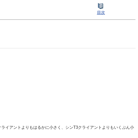
目次
ル・クライアントよりもはるかに小さく、シンT3クライアントよりもいくぶん小