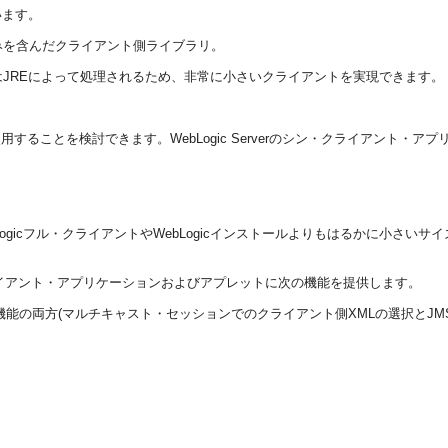
います。
みを含んだクライアント側ライブラリ。
ストはJREによって処理されるため、非常に小さいクライアントを実現できます。
することを検討できます。WebLogic Serverのシン・クライアント・ア
bLogicフル・クライアントやWebLogicインストールよりもはるかに小
イアント・アプリケーションおよびアプレットに次の機能を提供します。
ic拡張機能の両方(マルチキャスト・セッションでのクライアント側XMLの選択とJMS