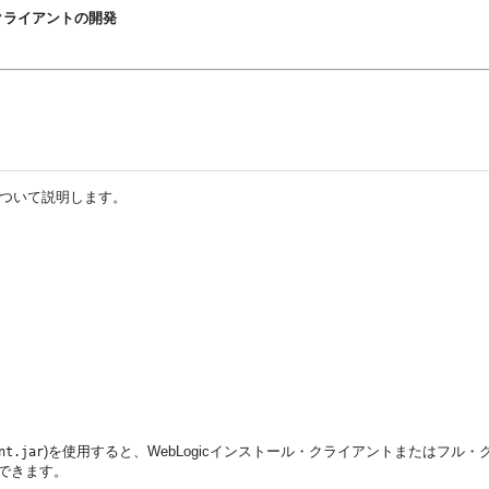
アロン・クライアントの開発
法について説明します。
)を使用すると、WebLogicインストール・クライアントまたはフ
nt.jar
供できます。