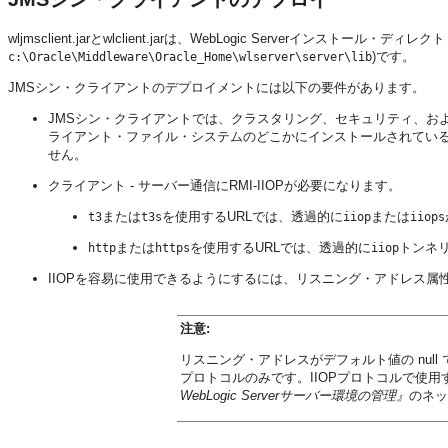
wljmsclient.jarとwlclient.jarは、WebLogic Serverインストール・ディレク
)です。
c:\Oracle\Middleware\Oracle_Home\wlserver\server\lib
JMSシン・クライアントのデプロイメントには以下の要件があります。
JMSシン・クライアントでは、クラスタリング、セキュリティ、およびトラン
ライアント・ファイル・システムのどこかにインストールされている必要がありま
せん。
クライアント - サーバー通信にRMI-IIOPが必要になります。
または
を使用するURLでは、透過的に
または
t3
t3s
iiop
iiops
または
を使用するURLでは、透過的に
トンネ
http
https
iiop
IIOPを容易に使用できるようにするには、リスニング・アドレス属
注意:
リスニング・アドレスがデフォルト値の nu
プロトコルのみです。IIOPプロトコルで使
WebLogic Serverサーバー環境の管理』
のネッ