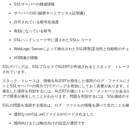
SSLサーバーの構成情報
サーバーのID (秘密キーとデジタル証明書)
許可されている暗号化強度
有効になっている暗号
SSLハンドシェーク中に渡されたSSLレコード
WebLogic Serverによって検出されたSSL障害(妥当性と信頼
I/O関連の情報
SSLデバッグは、SSLプロセスでALERTが作成されるとスタック・トレースをダンプし
されています。
スタック・トレースは、情報をALERTが発生した場所のログ・ファイルにダ
トとSSLサーバーの両方で)でデバッグを有効にしておく必要があります。
発生した場所を判別するには、ALERTの後にトレース・メッセージがある
アで障害が発生したことがわかります。問題を判別するには、SSL接続のそ
SSLの問題を追跡する場合は、ログ・ファイルの情報を調べて次のことを確
適切な
ファイルがロードされました
config.xml
国内向けまたは輸出向けの設定が適切です