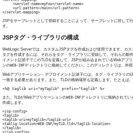
     <servlet-name>myFoo</servlet-name>

     <url-pattern>/main</url-pattern>

JSPをサーブレットとして登録することによって、サーブレットに対して
す。
JSPタグ・ライブラリの構成
WebLogic Serverでは、カスタムJSPタグを作成および使用できます。
タグを作成するには、それらをタグ・ライブラリに登録して、それらの動作を
イメント記述子でこのTLDを定義して、JSPが組み込まれているWebアプ
ンの
ディレクトリに格納してください。このディレクトリは、外部
WEB-INF
Webアプリケーション・デプロイメント記述子には、タグ・ライブラリのURI
一致する必要があります。また、TLDの格納場所も定義します。たとえば、JS
<%@ taglib uri="
" prefix="taglib" %>
myTaglib
また、
がWebアプリケーションの
ディレクトリに格納されてい
TLD
WEB-INF
作成します。
<jsp-config>

<taglib>

<taglib-uri>myTaglib</taglib-uri>

<tablig-location>WEB-INF/myTLD.tld</taglib-location>

</taglib>
