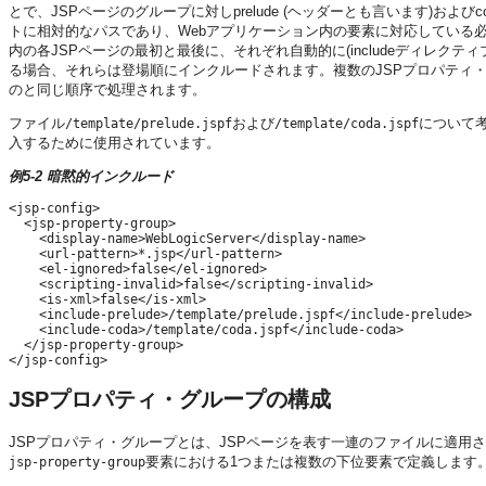
とで、JSPページのグループに対しprelude (ヘッダーとも言います)お
トに相対的なパスであり、Webアプリケーション内の要素に対応している
内の各JSPページの最初と最後に、それぞれ自動的に(includeディレクティ
る場合、それらは登場順にインクルードされます。複数のJSPプロパティ・
のと同じ順序で処理されます。
ファイル
および
について
/template/prelude.jspf
/template/coda.jspf
入するために使用されています。
例5-2 暗黙的インクルード
<jsp-config>

  <jsp-property-group>

    <display-name>WebLogicServer</display-name>

    <url-pattern>*.jsp</url-pattern>

    <el-ignored>false</el-ignored>

    <scripting-invalid>false</scripting-invalid>

    <is-xml>false</is-xml>

    <include-prelude>/template/prelude.jspf</include-prelude>

    <include-coda>/template/coda.jspf</include-coda>

  </jsp-property-group>

JSPプロパティ・グループの構成
JSPプロパティ・グループとは、JSPページを表す一連のファイルに適用
要素における1つまたは複数の下位要素で定義します
jsp-property-group