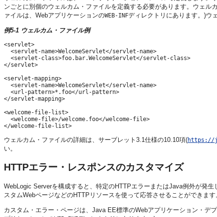
ンごとに別個のウェルカム・ファイルを定義する必要があります。ウェル
ァイルは、Webアプリケーションの
ディレクトリにあります。)ウ
WEB-INF
例5-1 ウェルカム・ファイル例
<servlet>

  <servlet-name>WelcomeServlet</servlet-name>

  <servlet-class>foo.bar.WelcomeServlet</servlet-class>

</servlet>

<servlet-mapping>

  <servlet-name>WelcomeServlet</servlet-name>

  <url-pattern>*.foo</url-pattern>

</servlet-mapping>

<welcome-file-list>

  <welcome-file>/welcome.foo</welcome-file>

ウェルカム・ファイルの詳細は、サーブレット3.1仕様の10.10項(
https://
い。
HTTPエラー・レスポンスのカスタマイズ
WebLogic Serverを構成すると、特定のHTTPエラーまたはJava例外が
スタムWebページなどのHTTPリソースを使って応答させることができます
カスタム・エラー・ページは、Java EE標準のWebアプリケーション・デ