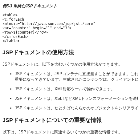
例5-3 単純なJSPドキュメント
<table>

<c:forEach

xmlns:c="http://java.sun.com/jsp/jstl/core"

var="counter" begin="1" end="3">

<row>${counter}</row>

</c:forEach>

JSPドキュメントの使用方法
JSPドキュメントは、以下を含むいくつかの使用方法ができます。
JSPドキュメントは、JSPコンテナに直接渡すことができます。こ
重要になってきています。生成されたコンテンツは、クライアントに
JSPドキュメントは、XML対応ツールで操作できます。
JSPドキュメントは、XSLTなどXMLトランスフォーメーション
JSPドキュメントは、たとえばなんらかのオブジェクトをシリアラ
JSPドキュメントについての重要な情報
以下は、JSPドキュメントに関連するいくつかの重要な情報です。