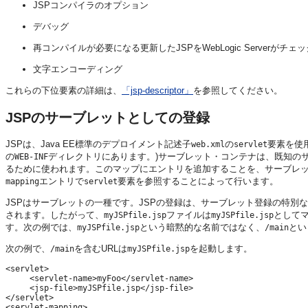
JSPコンパイラのオプション
デバッグ
再コンパイルが必要になる更新したJSPをWebLogic Serverがチェ
文字エンコーディング
これらの下位要素の詳細は、
「jsp-descriptor」
を参照してください。
JSPのサーブレットとしての登録
JSPは、Java EE標準のデプロイメント記述子
の
要素を使
web.xml
servlet
の
ディレクトリにあります。)サーブレット・コンテナは、既知の
WEB-INF
るために使われます。このマップにエントリを追加することを、サーブレ
エントリで
要素を参照することによって行います。
mapping
servlet
JSPはサーブレットの一種です。JSPの登録は、サーブレット登録の特別
されます。したがって、
ファイルは
として
myJSPfile.jsp
myJSPfile.jsp
す。次の例では、
という暗黙的な名前ではなく、
とい
myJSPfile.jsp
/main
次の例で、
を含むURLは
を起動します。
/main
myJSPfile.jsp
<servlet>

     <servlet-name>myFoo</servlet-name>

     <jsp-file>myJSPfile.jsp</jsp-file>

</servlet>

<servlet-mapping>
