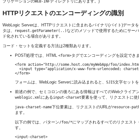
プリケーションの
ディレクトリにあります。)
WEB-INF
HTTPリクエストのエンコーディングの識別
WebLogic Serverは、HTTPリクエストに含まれるバイナリ(バイト
タは、
などのメソッドで使用するためにサー
request.getParameter(..)
ド化されている場合があります。
コード・セットを定義する方法は2種類あります。
POST処理では、HTML
タグでエンコーディングを設定できま
<form>
<form action="http://some.host.com/myWebApp/foo/index.html
  <input type="application/x-www-form-urlencoded; charset=
フォームは、WebLogic Serverに読み込まれると、
文字セットを
SJIS
前述の例で、セミコロンの後ろにある情報はすべてのWebクライアン
にある
要素を使って、リクエストに使
weblogic.xml
input-charset
下位要素は、リクエストのURLが
java-charset-name
resource-pat
ます。
以下の例では、パターン
にマップされるすべてのリクエスト・
/foo/*
す。
<input-charset>
