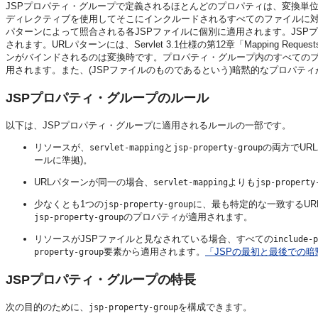
JSPプロパティ・グループで定義されるほとんどのプロパティは、変換単位全体
ディレクティブを使用してそこにインクルードされるすべてのファイルに
パターンによって照合される各JSPファイルに個別に適用されます。JSP
されます。URLパターンには、Servlet 3.1仕様の第12章
「Mapping Requests
ンがバインドされるのは変換時です。プロパティ・グループ内のすべてのプ
用されます。また、(JSPファイルのものであるという)暗黙的なプロパテ
JSPプロパティ・グループのルール
以下は、JSPプロパティ・グループに適用されるルールの一部です。
リソースが、
と
の両方でUR
servlet-mapping
jsp-property-group
ールに準拠)。
URLパターンが同一の場合、
よりも
servlet-mapping
jsp-property
少なくとも1つの
に、最も特定的な一致するUR
jsp-property-group
のプロパティが適用されます。
jsp-property-group
リソースがJSPファイルと見なされている場合、すべての
include-p
要素から適用されます。
「JSPの最初と最後での
property-group
JSPプロパティ・グループの特長
次の目的のために、
を構成できます。
jsp-property-group