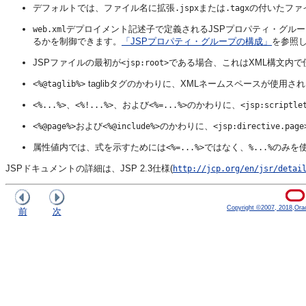
デフォルトでは、ファイル名に拡張
または
の付いたファ
.jspx
.tagx
デプロイメント記述子で定義されるJSPプロパティ・グルー
web.xml
るかを制御できます。
「JSPプロパティ・グループの構成」
を参照
JSPファイルの最初が
である場合、これはXML構文内で
<jsp:root>
taglibタグのかわりに、XMLネームスペースが使用さ
<%@taglib%>
、
、および
のかわりに、
<%...%>
<%!...%>
<%=...%>
<jsp:scriptle
および
のかわりに、
<%@page%>
<%@include%>
<jsp:directive.page
属性値内では、式を示すためには
ではなく、
のみを
<%=...%>
%...%
JSPドキュメントの詳細は、JSP 2.3仕様(
http://jcp.org/en/jsr/detai
Copyright ©2007, 2018,Oracle
前
次