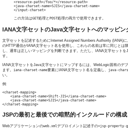
<resource-path>/foo/*</resource-path>

<java-charset-name>SJIS</java-charset-name>

この方法は
処理と
処理の両方で使用できます。
GET
POST
IANA文字セットのJava文字セットへのマッピン
文字セットを記述するためにInternet Assigned Numbers Autho
のHTTP通信がIANA文字セット名を使用し、これらの名前は常に同じとは限らない
し、通常は正しいマッピングを判断できます。ただし、IANA文字セットを
す。
IANA文字セットをJava文字セットにマップするには、WebLogic固有の
ます。
要素にIANA文字セット名を定義し、
iana-charset-name
java-char
い。
例:
<charset-mapping>

    <iana-charset-name>Shift-JIS</iana-charset-name>

    <java-charset-name>SJIS</java-charset-name>

JSPの最初と最後での暗黙的インクルードの構成
Webアプリケーションの
デプロイメント記述子の
web.xml
<jsp-property-g