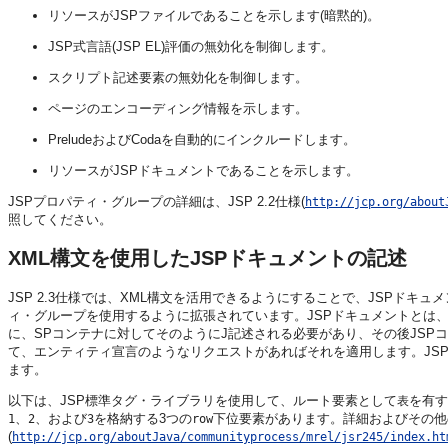
リソースがJSPファイルであることを示します(暗黙的)。
JSP式言語(JSP EL)評価の無効化を制御します。
スクリプト記述要素の無効化を制御します。
ページのエンコーディング情報を示します。
PreludeおよびCodaを自動的にインクルードします。
リソースがJSPドキュメントであることを示します。
JSPプロパティ・グループの詳細は、JSP 2.2仕様(
http://jcp.org/about
照してください。
XML構文を使用したJSPドキュメントの記述
JSP 2.3仕様では、XML構文を活用できるようにすることで、JSPド
ィ・グループを使用するように拡張されています。JSPドキュメントとは、
に、SPコンテナに対してそのようにJ記述される必要があり、その後JSP
て、エンティティ宣言のようなリクエストがあればそれを適用します。JS
ます。
以下は、JSP標準タグ・ライブラリを使用して、ルート要素として
を有す
表
、
、および
を格納する3つの
下位要素があります。詳細およびその他の例
1
2
3
row
(
http://jcp.org/aboutJava/communityprocess/mrel/jsr245/index.ht