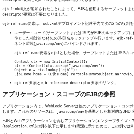
構文が追加されたことによって、EJBを使用するサーブレットまた
ejb-link
要素は不要になりました。
descriptor
要素は、
デプロイメント記述子内で次の2つの役割
ejb-ref-name
web.xml
ユーザー・コード(サーブレットまたはJSP)がEJBのルックアップ
準とした相対的な
のJNDI名ルックアップを行います。
ejb1
ejb-ref
ネント環境(
)にバインドされます。
java:comp/env
要素を
とした場合、サーブレットまたはJSPの
ejb-ref-name
ejb1
Context ctx = new InitialContext(); 

ctx = (Context)ctx.lookup("java:comp/env"); 

Object o = ctx.lookup("ejb1"); 

要素と
要素のリンク。
ejb-ref
ejb-reference-descriptor
アプリケーション・スコープのEJBの参照
アプリケーション内で、WebLogic Serverは他のアプリケーション
します。これらのリソースは、
を基準とした相対的なJND
java:comp/env
EJBとWebアプリケーションを含むアプリケーション(エンタープライズ
(
)の例を以下に示します(簡潔に示すために、この例ではX
application.xml