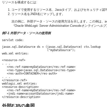
リソースを構成するには:
コードで使用するリソース名、Javaタイプ、およびセキュリティ
リソース名をJNDI名にマップします。
次の例に、外部データ・ソースの使用方法を示します。この例は、
a
『Oracle WebLogic Server Administration Consoleオンラインヘル
例7-1 外部データ・ソースの使用例
servlet code:

javax.sql.DataSource ds = (javax.sql.DataSource) ctx.lookup

                           ("myDataSource");

web.xml entries:

<resource-ref>

. . .

   <res-ref-name>myDataSource</res-ref-name>

   <res-type>javax.sql.DataSource</res-type>

   <res-auth>CONTAINER</res-auth>

. . .

</resource-ref>

weblogic.xml entries:

<resource-description>

   <res-ref-name>myDataSource</res-ref-name>

   <jndi-name>accountDataSource</jndi-name>

外部EJBの参照