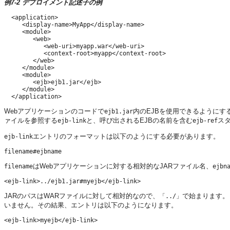
例7-2 デプロイメント記述子の例
  <application>

     <display-name>MyApp</display-name>

     <module>

        <web>

           <web-uri>myapp.war</web-uri>

           <context-root>myapp</context-root>

        </web>

     </module>

     <module>

        <ejb>ejb1.jar</ejb>

     </module>

Webアプリケーションのコードで
内のEJBを使用できるようにする
ejb1.jar
ァイルを参照する
と、呼び出されるEJBの名前を含む
ス
ejb-link
ejb-ref
エントリのフォーマットは以下のようにする必要があります。
ejb-link
はWebアプリケーションに対する相対的なJARファイル名、
filename
ejbn
JARのパスはWARファイルに対して相対的なので、
で始まります。
「../」
いません。その結果、エントリは以下のようになります。