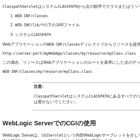
はシステム
から次の順序でクラスまたはリソ
ClasspathServlet
CLASSPATH
WEB-INF/classes
の下のJARファイル
WEB-INF/lib/*
システム
CLASSPATH
Webアプリケーションの
ディレクトリからリソースを提供
WEB-INF/classes
この場合、リソースはWebアプリケーションのルートを基準にした次のデ
注意:
はシステム
にあるすべての
ClasspathServlet
CLASSPATH
は置かないでください。
WebLogic ServerでのCGIの使用
WebLogic Serverは、
という内部WebLogicサーブレットを介
CGIServlet