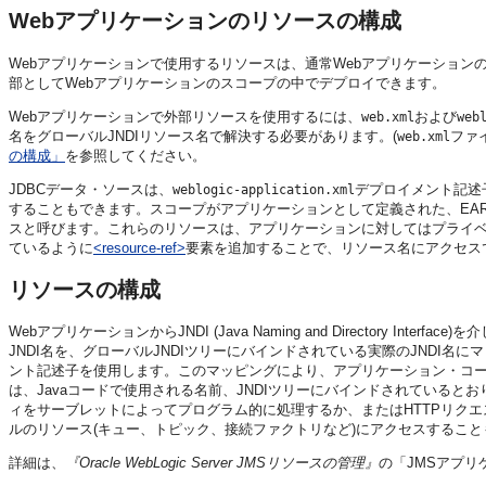
Webアプリケーションのリソースの構成
Webアプリケーションで使用するリソースは、通常Webアプリケーション
部としてWebアプリケーションのスコープの中でデプロイできます。
Webアプリケーションで外部リソースを使用するには、
および
web.xml
web
名をグローバルJNDIリソース名で解決する必要があります。(
ファ
web.xml
の構成」
を参照してください。
JDBCデータ・ソースは、
デプロイメント記述
weblogic-application.xml
することもできます。スコープがアプリケーションとして定義された、EA
スと呼びます。これらのリソースは、アプリケーションに対してはプライ
ているように
<resource-ref>
要素を追加することで、リソース名にアクセス
リソースの構成
WebアプリケーションからJNDI (Java Naming and Directory
JNDI名を、グローバルJNDIツリーにバインドされている実際のJNDI名
ント記述子を使用します。このマッピングにより、アプリケーション・コ
は、Javaコードで使用される名前、JNDIツリーにバインドされていると
ィをサーブレットによってプログラム的に処理するか、またはHTTPリク
ルのリソース(キュー、トピック、接続ファクトリなど)にアクセスすること
詳細は、
『Oracle WebLogic Server JMSリソースの管理』
の
「JMSアプ