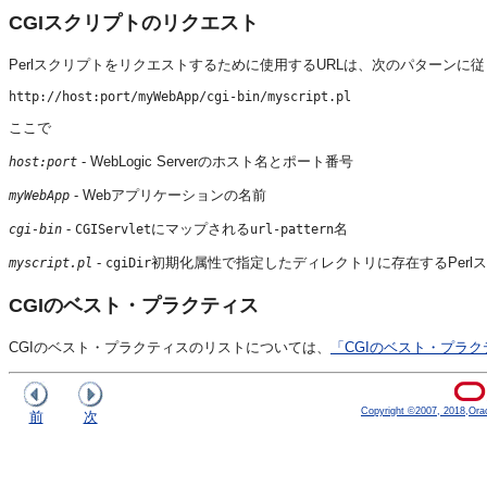
CGIスクリプトのリクエスト
Perlスクリプトをリクエストするために使用するURLは、次のパターンに
ここで
- WebLogic Serverのホスト名とポート番号
host:port
- Webアプリケーションの名前
myWebApp
-
にマップされる
名
cgi-bin
CGIServlet
url-pattern
-
初期化属性で指定したディレクトリに存在するPerl
myscript.pl
cgiDir
CGIのベスト・プラクティス
CGIのベスト・プラクティスのリストについては、
「CGIのベスト・プラク
Copyright ©2007, 2018,Oracle
前
次