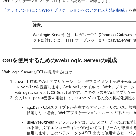
Webアプリケーション・デプロイメント記述子に登録します。
「クライアントによるWebアプリケーションへのアクセス方法の構成」
を
注意:
WebLogic Serverには、レガシーCGI (Common Ga
クトに対しては、HTTPサーブレットまたはJavaServer
CGIを使用するためのWebLogic Serverの構成
WebLogic ServerでCGIを構成するには:
Java EE標準のWebアプリケーション・デプロイメント記述子
web.x
を宣言します。(
ファイルは、Webアプリケーシ
CGIServlet
web.xml
です。このクラスをWebアプリケ
weblogic.servlet.CGIServlet
次の
要素を定義して、
用の次の初期化属性を
init-param
CGIServlet
- CGIスクリプトが存在するディレクトリのパス。複
cgiDir
指定しない場合、Webアプリケーション・ルートの下の
cgi-b
- デフォルトでは、CGIスクリプトの出力
useByteStream
れる際、文字エンコーディングのせいでストリームが破損する場合
使用します。このパラメータをASCII出力に使用すると、パ