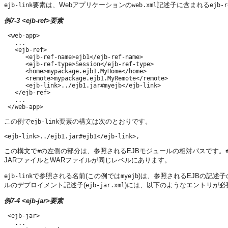
要素は、Webアプリケーションの
記述子に含まれる
ejb-link
web.xml
ejb-r
例7-3 <ejb-ref>要素
 <web-app>

   ...

   <ejb-ref>

      <ejb-ref-name>ejb1</ejb-ref-name>

      <ejb-ref-type>Session</ejb-ref-type>

      <home>mypackage.ejb1.MyHome</home>

      <remote>mypackage.ejb1.MyRemote</remote>

      <ejb-link>../ejb1.jar#myejb</ejb-link>

   </ejb-ref>

   ...

この例で
要素の構文は次のとおりです。
ejb-link
この構文で
の左側の部分は、参照されるEJBモジュールの相対パスです。
#
JARファイルとWARファイルが同じレベルにあります。
で参照される名前(この例では
)は、参照されるEJBの記述子
ejb-link
myejb
ルのデプロイメント記述子(
)には、以下のようなエントリが必
ejb-jar.xml
例7-4 <ejb-jar>要素
 <ejb-jar>

   ...
