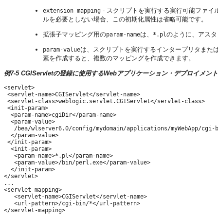
- スクリプトを実行する実行可能ファ
extension mapping
ルを必要としない場合、この初期化属性は省略可能です。
拡張子マッピング用の
は、
のように、アスタ
param-name
*.pl
は、スクリプトを実行するインタープリタまた
param-value
素を作成すると、複数のマッピングを作成できます。
例7-5 CGIServletの登録に使用するWebアプリケーション・デプロイメ
<servlet>

 <servlet-name>CGIServlet</servlet-name>

 <servlet-class>weblogic.servlet.CGIServlet</servlet-class>

 <init-param>

  <param-name>cgiDir</param-name>

  <param-value>

   /bea/wlserver6.0/config/mydomain/applications/myWebApp/cgi-b
  </param-value>

 </init-param>

  <init-param>

   <param-name>*.pl</param-name>

   <param-value>/bin/perl.exe</param-value>

  </init-param>

</servlet>

...

<servlet-mapping>

   <servlet-name>CGIServlet</servlet-name>

   <url-pattern>/cgi-bin/*</url-pattern>
