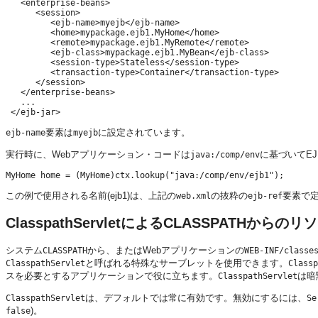
   <enterprise-beans>

      <session>

         <ejb-name>myejb</ejb-name>

         <home>mypackage.ejb1.MyHome</home>

         <remote>mypackage.ejb1.MyRemote</remote>

         <ejb-class>mypackage.ejb1.MyBean</ejb-class>

         <session-type>Stateless</session-type>

         <transaction-type>Container</transaction-type>

      </session>

   </enterprise-beans>

   ...

要素は
に設定されています。
ejb-name
myejb
実行時に、Webアプリケーション・コードは
に基づいてE
java:/comp/env
この例で使用される名前(ejb1)は、上記の
の抜粋の
要素で定義
web.xml
ejb-ref
ClasspathServletによるCLASSPATHからの
システム
から、またはWebアプリケーションの
CLASSPATH
WEB-INF/classe
と呼ばれる特殊なサーブレットを使用できます。
ClasspathServlet
Classp
スを必要とするアプリケーションで役に立ちます。
は暗
ClasspathServlet
は、デフォルトでは常に有効です。無効にするには、
ClasspathServlet
Se
)。
false