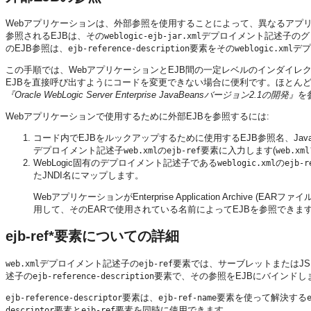
Webアプリケーションは、外部参照を使用することによって、異なるアプリ
参照されるEJBは、その
デプロイメント記述子のグ
weblogic-ejb-jar.xml
のEJB参照は、
要素をその
デプ
ejb-reference-description
weblogic.xml
この手順では、WebアプリケーションとEJB間の一定レベルのインダイレ
EJBを直接呼び出すようにコードを変更できない場合に便利です。ほとん
『Oracle WebLogic Server Enterprise JavaBeansバージョン2.1の開発』
を
Webアプリケーションで使用するために外部EJBを参照するには:
コード内でEJBをルックアップするために使用するEJB参照名、Jav
デプロイメント記述子
の
要素に入力します(
web.xml
ejb-ref
web.xml
WebLogic固有のデプロイメント記述子である
の
weblogic.xml
ejb-r
たJNDI名にマップします。
WebアプリケーションがEnterprise Application Archive 
用して、そのEARで使用されている名前によってEJBを参照できま
ejb-ref*要素についての詳細
デプロイメント記述子の
要素では、サーブレットまたはJS
web.xml
ejb-ref
述子の
要素で、その参照をEJBにバインドし
ejb-reference-description
要素は、
要素を使って解決する
ejb-reference-descriptor
ejb-ref-name
要素と
要素を同時に使用できます。
descriptor
ejb-ref