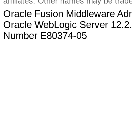
affiliates. Other names may be trad
Oracle Fusion Middleware Admi
Oracle WebLogic Server 12.2.
Number E80374-05