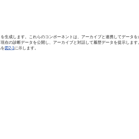
タを生成します。これらのコンポーネントは、アーカイブと連携してデータを
て現在の診断データを公開し、アーカイブと対話して履歴データを提示します
係を
図2-1
に示します。