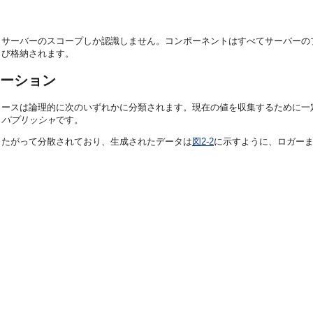
、サーバーのスコープしか認識しません。コンポーネントはすべてサーバーの
よび格納されます。
ーション
ソースは論理的に次のいずれかに分類されます。現在の値を収集するために一
・パブリッシャ
です。
またがって分散されており、生成されたデータは
図2-2
に示すように、ロガー