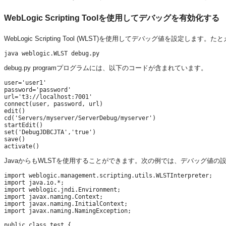
WebLogic Scripting Toolを使用してデバッグを有効化する
WebLogic Scripting Tool (WLST)を使用してデバッグ値を設定しま
debug.py programプログラムには、以下のコードが含まれています。
user='user1'

password='password'

url='t3://localhost:7001'

connect(user, password, url)

edit()

cd('Servers/myserver/ServerDebug/myserver')

startEdit()

set('DebugJDBCJTA','true')

save()

JavaからもWLSTを使用することができます。次の例では、デバッグ値の
import weblogic.management.scripting.utils.WLSTInterpreter;

import java.io.*;

import weblogic.jndi.Environment;

import javax.naming.Context;

import javax.naming.InitialContext;

import javax.naming.NamingException;

public class test {
