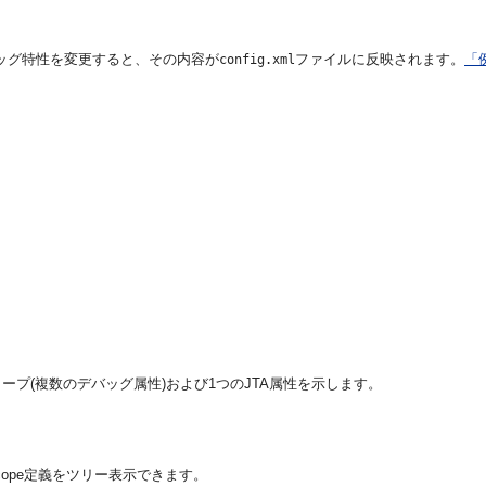
てデバッグ特性を変更すると、その内容が
ファイルに反映されます。
「例
config.xml
ープ(複数のデバッグ属性)および1つのJTA属性を示します。
Scope定義をツリー表示できます。