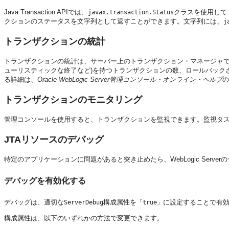
Java Transaction APIでは、
クラスを使用して
javax.transaction.Status
クションのステータスを文字列として返すことができます。文字列には、
j
トランザクションの統計
トランザクションの統計は、サーバー上のトランザクション・マネージャで
ューリスティックな終了など)を持つトランザクションの数、ロールバック
る詳細は、
Oracle WebLogic Server管理コンソール・オンライン・ヘルプ
の
トランザクションのモニタリング
管理コンソールを使用すると、トランザクションを監視できます。監視タ
JTAリソースのデバッグ
特定のアプリケーションに問題があると突き止めたら、WebLogic Ser
デバッグを有効化する
デバッグは、適切な
構成属性を
に設定することで有
ServerDebug
「true」
構成属性は、以下のいずれかの方法で変更できます。