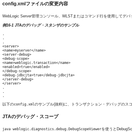
config.xmlファイルの変更内容
WebLogic Server管理コンソール、WLSTまたはコマンド行を使用し
例16-1 JTAのデバッグ・スタンザのサンプル
.

.

.

<server>

<name>myserver</name>

<server-debug>

<debug-scope>

<name>weblogic.transaction</name>

<enabled>true</enabled>

</debug-scope>

<debug-jdbcjta>true</debug-jdbcjta>

</server-debug>

</server> 

.

.

以下の
のサンプル(抜粋)に、トランザクション・デバッグのスコ
config.xml
JTAのデバッグ・スコープ
を使うとDebug
java weblogic.diagnostics.debug.DebugScopeViewer