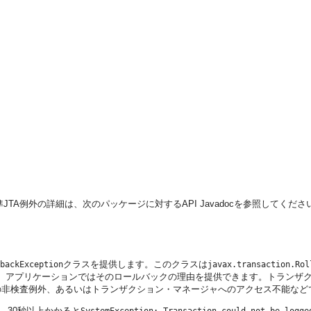
準JTA例外の詳細は、次のパッケージに対するAPI Javadocを参照してくださ
クラスを提供します。このクラスは
backException
javax.transaction.Rol
、アプリケーションではそのロールバックの理由を提供できます。トランザ
の非検査例外、あるいはトランザクション・マネージャへのアクセス不能など
、30秒以上かかると