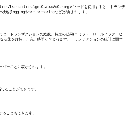
の
メソッドを使用すると、トランザ
tion.Transaction
getStatusAsString
ー状態(
や
など)が含まれます。
logging
pre-preparing
には、トランザクションの総数、特定の結果(コミット、ロールバック、ヒ
ブな状態を維持した合計時間が含まれます。トランザクションの統計に関す
ーバーごとに表示されます。
し当てることができます。
することもできます。