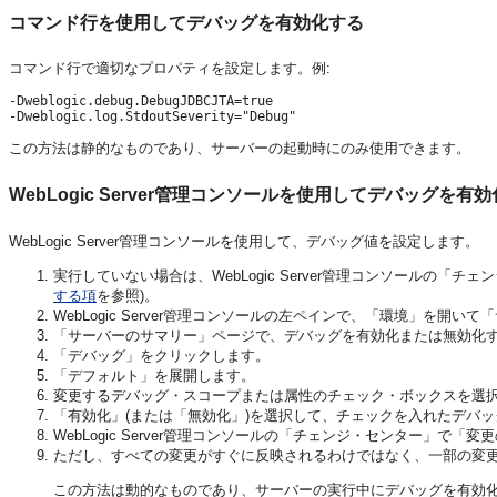
コマンド行を使用してデバッグを有効化する
コマンド行で適切なプロパティを設定します。例:
-Dweblogic.debug.DebugJDBCJTA=true 

この方法は静的なものであり、サーバーの起動時にのみ使用できます。
WebLogic Server管理コンソールを使用してデバッグを有
WebLogic Server管理コンソールを使用して、デバッグ値を設定します。
実行していない場合は、WebLogic Server管理コンソールの「
する項
を参照)。
WebLogic Server管理コンソールの左ペインで、「環境」を開い
「サーバーのサマリー」ページで、デバッグを有効化または無効化
「デバッグ」をクリックします。
「デフォルト」を展開します。
変更するデバッグ・スコープまたは属性のチェック・ボックスを選
「有効化」(または「無効化」)を選択して、チェックを入れたデバッ
WebLogic Server管理コンソールの「チェンジ・センター」
ただし、すべての変更がすぐに反映されるわけではなく、一部の変更
この方法は動的なものであり、サーバーの実行中にデバッグを有効