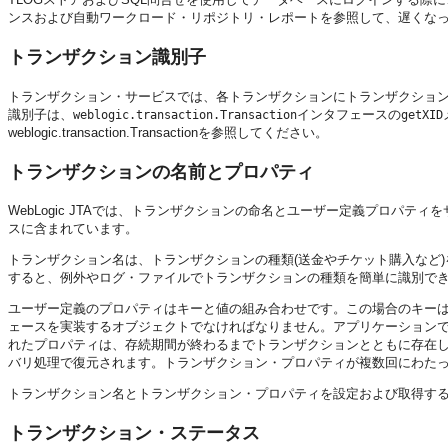
ンスおよび自動ワークロード・リポジトリ・レポートを参照して、遅くな
トランザクション識別子
トランザクション・サービスでは、各トランザクションにトランザクション
識別子は、
インタフェースの
weblogic.transaction.Transaction
getXID
weblogic.transaction.Transaction
を参照してください。
トランザクションの名前とプロパティ
WebLogic JTAでは、トランザクションの命名とユーザー定義プロパティ
スに含まれています。
トランザクション名は、トランザクションの種類(送金やチケット購入など
すると、例外やログ・ファイルでトランザクションの種類を簡単に識別で
ユーザー定義のプロパティはキーと値の組み合わせです。この場合のキー
ェースを実装するオブジェクトでなければなりません。アプリケーション
れたプロパティは、存続期間が終わるまでトランザクションとともに存在
バリ処理で復元されます。トランザクション・プロパティが複数回にわた
トランザクション名とトランザクション・プロパティを設定および取得す
トランザクション・ステータス