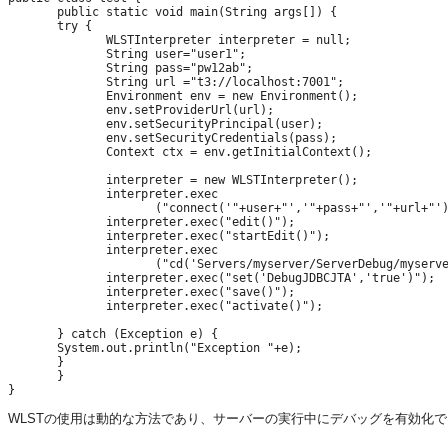
       public static void main(String args[]) {

       try {

              WLSTInterpreter interpreter = null;

              String user="user1";

              String pass="pw12ab";

              String url ="t3://localhost:7001";

              Environment env = new Environment();

              env.setProviderUrl(url);

              env.setSecurityPrincipal(user);

              env.setSecurityCredentials(pass);

              Context ctx = env.getInitialContext();

              interpreter = new WLSTInterpreter();

              interpreter.exec

                     ("connect('"+user+"','"+pass+"','"+url+"')
              interpreter.exec("edit()");

              interpreter.exec("startEdit()");

              interpreter.exec

                     ("cd('Servers/myserver/ServerDebug/myserve
              interpreter.exec("set('DebugJDBCJTA','true')");

              interpreter.exec("save()");

              interpreter.exec("activate()");

       } catch (Exception e) {

       System.out.println("Exception "+e);

       }

       }

WLSTの使用は動的な方法であり、サーバーの実行中にデバッグを有効化