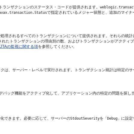
トランザクションのステータス・コードが提供されます。
weblogic.transac
で指定されているメジャー状態と、追加のマイナ
avax.transaction.Status
処理されるすべてのトランザクションについて提供されます。それらの統計
されたトランザクションの理由別の数、およびトランザクションがアクティ
JTAの監視に関する項
を参照してください。
スクは、サーバー・レベルで実行されます。トランザクション統計は特定のサ
verのデバッグ機能をアクティブ化して、アプリケーション内の特定の問題を探
効化できます。必要に応じて、サーバーの
を
に設定
StdoutSeverity
「Debug」