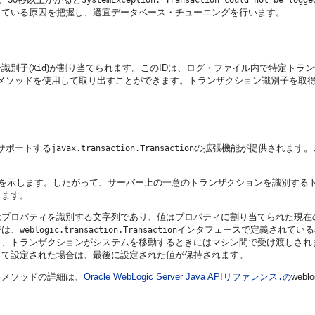
SystemException: Transaction could not be logge
っている原因を把握し、適宜データベース・チューニングを行います。
識別子(
)が割り当てられます。このIDは、ログ・ファイル内で特定トラ
Xid
メソッドを使用して取り出すことができます。トランザクション識別子を取
をサポートする
の拡張機能が提供されます。
javax.transaction.Transaction
)を示します。したがって、サーバー上の一意のトランザクションを識別する
きます。
はプロパティを識別する文字列であり、値はプロパティに割り当てられた現在
では、
インタフェースで定義されているs
weblogic.transaction.Transaction
し、トランザクションがシステムを移動するときにはマシン間で受け渡しされ
って設定された場合は、最後に設定された値が保持されます。
るメソッドの詳細は、
Oracle WebLogic Server Java APIリファレンス
weblo
.の