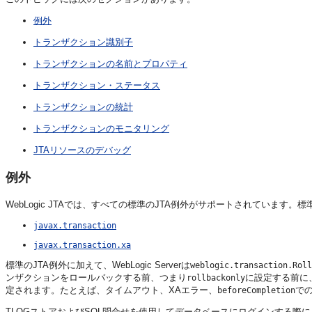
例外
トランザクション識別子
トランザクションの名前とプロパティ
トランザクション・ステータス
トランザクションの統計
トランザクションのモニタリング
JTAリソースのデバッグ
例外
WebLogic JTAでは、すべての標準のJTA例外がサポートされています。標
javax.transaction
javax.transaction.xa
標準のJTA例外に加えて、WebLogic Serverは
weblogic.transaction.Roll
ンザクションをロールバックする前、つまり
に設定する前に
rollbackonly
定されます。たとえば、タイムアウト、XAエラー、
で
beforeCompletion
TLOGストアおよびSQL問合せを使用してデータベースにログインする際に