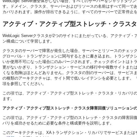
WebLogic Server層全体がしない場合、すべてのサーバーをシャッ
す。ドメイン、クラスタ、サーバーおよびリソースの名前はすべて同一で
カバリされます。操作が排出できるように、すべてのサーバーで正常停止
アクティブ・アクティブ型ストレッチ・クラスタ
WebLogic Serverクラスタが2つのサイトにまたがっている、アク
ン構成について学習します。
クラスタのサーバーで障害が発生した場合、サーバーとリソースのチェック
グローバル・トランザクションに関与するときに書き込まれ、トランザク
いか使用不可になった場合にのみパージされます。チェックポイントはト
更がないかぎり、トランザクション・サービスの移行中や複数サイトまた
くなる危険はほとんどありません。クラスタの別のサーバーは、サービス
の種類のアーキテクチャは、サイト間で低いレイテンシを必要とします。
『
項を参照してください。
この項では、アクティブ・アクティブ型ストレッチ・クラスタ・リカバリの
ます。
アクティブ・アクティブ型ストレッチ・クラスタ障害回復ソリューションの
この項では、アクティブ・アクティブ型のストレッチ・クラスタの障害回復
バリを成功させるために必要な条件と構成要件を説明します。
このアーキテクチャは、XAトランザクション・リカバリでサービスまたは