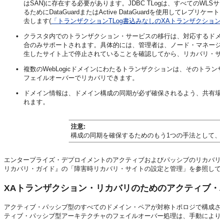
はSAN)に存在する必要があります。JDBC TLogは、すべての
るためにDataGuardまたはActive DataGuardを使用して
去します(
「トランザクションTLog書込みなしのXAトランザクショ
クラスタ内でのトランザクション・サービスの移行は、対応するド
合のみサポートされます。具体的には、管理者は、ノード・マネー
生したサイト上で停止されていることを確認してから、リカバリ・
複数のWebLogicドメインにわたるトランザクションは、そのト
フェイルオーバーでリカバリできます。
ドメイン情報は、ドメイン構成の同期が必ず確保されるよう、共有
れます。
注意:
構成の同期を確保するためのもう1つの手法として
エンタープライズ・デプロイメントのアクティブおよびパッシブのリカバリ・サイトの
リカバリ・ガイド』の「障害時リカバリ・サイトの設定と管理」を参照し
XAトランザクション・リカバリのためのアクティブ
アクティブ・パッシブ型のすべてのドメイン・ペアが対称トポロジで構成
ティブ・パッシブ型アーキテクチャのフェイルオーバー処理は、手動によ