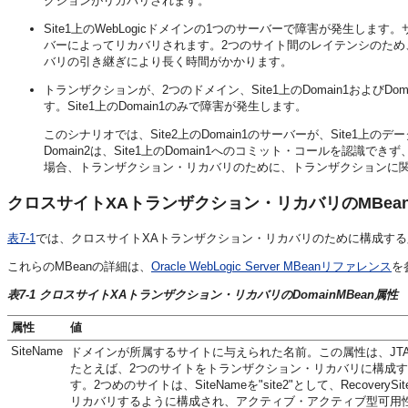
クションがリカバリされます。
Site1上のWebLogicドメインの1つのサーバーで障害が発生
バーによってリカバリされます。2つのサイト間のレイテンシのため、S
バリの引き継ぎにより長く時間がかかります。
トランザクションが、2つのドメイン、Site1上のDomain1およびD
す。Site1上のDomain1のみで障害が発生します。
このシナリオでは、Site2上のDomain1のサーバーが、Site1上
Domain2は、Site1上のDomain1へのコミット・コールを
場合、トランザクション・リカバリのために、トランザクションに
クロスサイトXAトランザクション・リカバリのMBea
表7-1
では、クロスサイトXAトランザクション・リカバリのために構成する必要
これらのMBeanの詳細は、
Oracle WebLogic Server MBeanリファレンス
を
表7-1 クロスサイトXAトランザクション・リカバリのDomainMBean属性
属性
値
SiteName
ドメインが所属するサイトに与えられた名前。この属性は、JTAMBe
たとえば、2つのサイトをトランザクション・リカバリに構成する場合、1つは
す。2つめのサイトは、SiteNameを"site2"として、Recov
リカバリするように構成され、アクティブ・アクティブ型可用