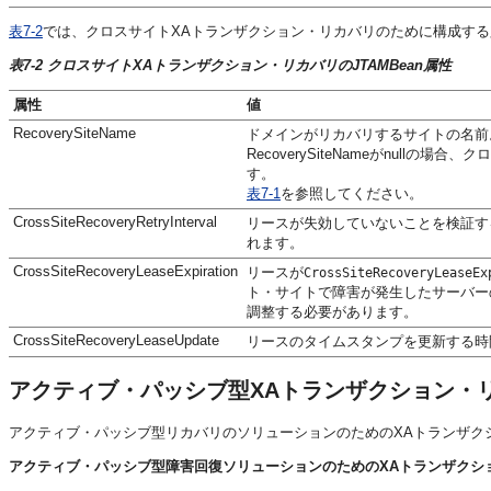
表7-2
では、クロスサイトXAトランザクション・リカバリのために構成する必要があ
表7-2 クロスサイトXAトランザクション・リカバリのJTAMBean属性
属性
値
RecoverySiteName
ドメインがリカバリするサイトの名前。
RecoverySiteNameがnul
す。
表7-1
を参照してください。
CrossSiteRecoveryRetryInterval
リースが失効していないことを検証す
れます。
CrossSiteRecoveryLeaseExpiration
リースが
CrossSiteRecoveryLeaseEx
ト・サイトで障害が発生したサーバー
調整する必要があります。
CrossSiteRecoveryLeaseUpdate
リースのタイムスタンプを更新する時間
アクティブ・パッシブ型XAトランザクション・
アクティブ・パッシブ型リカバリのソリューションのためのXAトランザク
アクティブ・パッシブ型障害回復ソリューションのためのXAトランザクシ