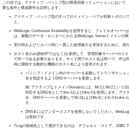
この項では、アクティブ・パッシブ型の障害回復ソリューションにおいて、
要な条件と構成要件を説明します。
アクティブ・パッシブ型のすべてのドメイン・ペアが対称トポロジ
と。
WebLogic Continuous Availabilityを使用すると、フェイルオーバ
は、複数のデータ・センターにわたるWebLogic Serverドメイ
実行時およびリカバリ時に一貫した処理能力を実現するために、実
ホスト名のみ(静的IPではなく)を使用して、管理対象サーバーの
で同一である必要があります。サイト間でホスト名は同一で、IPは
純に開始する動的な機能がホスト名により提供されます。
パッシブ・ドメイン内のサーバーを起動してトランザクション
名を指定するようDNSサーバーを更新します。
例: アクティブなドメインDomain1には、Mc1とMc2
対応するDNS名としてdns-1およびdns-2を使用します
合、DNSサーバーを更新してMc3およびMc4にそれぞれdns-
す。
DNS名にはアンダースコアを使用しないでください。WebLog
は有効です。
TLogの格納先として選択できるのは、デフォルト・ストア、JDBC 