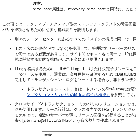
注意:
属性は、
と同時に、また
site-name
recovery-site-name
この項では、アクティブ・アクティブ型のストレッチ・クラスタの障害回復
バリを成功させるために必要な構成要件を説明します。
別々のデータ・センターにあるすべてのドメインの構成は同一で、
ホスト名のみ(静的IPではなく)を使用して、管理対象サーバーの
で同一である必要があります。サイト間でホスト名は同一で、IPは
純に開始する動的な機能がホスト名により提供されます。
TLogを格納するために、JDBC TLog、LLRまたは決定子リソースを使
ータベースを使用し、通常は、高可用性を確保するためにDataGuardま
使用してトランザクション・ログをソートする場合も、非トランザクシ
トランザクション・ストア名は、ドメインのSiteNameに対応
ンザクション・リカバリのMBean属性の構成」
を参照してく
クロスサイトXAトランザクション・リカバリのソリューションでは
クを使用します。リース設計は、クラスタ内でのTRS (トランザク
モデルでは、複数のサーバーが同じリースの回復を試行することが
表が[site-name]SITELEASINGという命名規則で作成されます
注意: