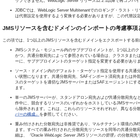
ップできません。WebLogic Server リリース12.2.1以降で再コ
JDBCでは、WebLogic Server Multitenantでのロギ
は代替設定を使用するよう変換する必要がありますが、この代替設
JMSリソースを含むドメインのインポートの考慮事項
この項では、1つ以上のJMSリソースを含むドメインをエクスポートする
JMSシステム・モジュール内のサブデプロイメントが、1つ以上のクラス
かつ、共通分散宛先によって参照されている場合は、クラスタまたは移行可
ーに、サブデプロイメントのターゲット指定を変更する必要があり
ソース・ドメイン内のデフォルト・ターゲット指定を使用する共通分
い状態になります。共通分散宛先、SAFインポート済宛先または外
スのターゲットを適切なJMSサーバーまたはSAFエージェントに
ます。
単一のJMSサーバーが、スタンドアロン宛先
および
共通分散宛先な
作中に、競合するリソースのいずれかをホストしているJMSサーバー
ら除外されます。これは、これらのリソースそれぞれが、異なる分散
バーの構成」
を参照してください。
重み付けされた分散宛先は非推奨であり、マルチテナント環境のJMS
ます。すべての重み付けされた分散宛先リソースを同等の共通分散
細は、
『Oracle WebLogic Server JMSリソースの管理』
の分散宛先