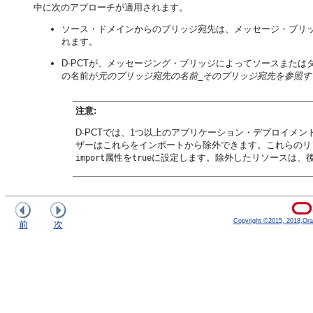
中に次のアプローチが適用されます。
ソース・ドメインからのブリッジ宛先は、メッセージ・ブリ
れます。
D-PCTが、メッセージング・ブリッジによってソースまた
の名前が
元のブリッジ宛先の名前
そのブリッジ宛先を参照す
_
注意:
D-PCTでは、1つ以上のアプリケーション・デプロイメ
ザーはこれらをインポートから除外できます。これらのリ
属性を
に設定します。除外したリソースは、
import
true
Copyright ©2015, 2018,Oracle
前
次