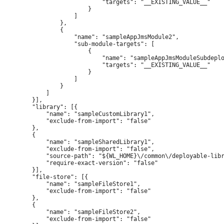
                            "targets": "__EXISTING_VALUE__"

                        }

                    ]

                },

                {

                    "name": "sampleAppJmsModule2",

                    "sub-module-targets": [

                        {

                            "name": "sampleAppJmsModuleSubdeplo
                            "targets": "__EXISTING_VALUE__"

                        }

                    ]

                }

            ]

        }],

        "library": [{

            "name": "sampleCustomLibrary1",

            "exclude-from-import": "false"

        },

        {

            "name": "sampleSharedLibrary1",

            "exclude-from-import": "false",

            "source-path": "${WL_HOME}\/common\/deployable-libr
            "require-exact-version": "false"

        }],

        "file-store": [{

            "name": "sampleFileStore1",

            "exclude-from-import": "false"

        },

        {

            "name": "sampleFileStore2",

            "exclude-from-import": "false"
