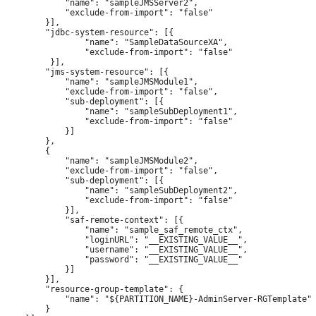
            "name": "sampleJMSServer2",

            "exclude-from-import": "false"

        }],

        "jdbc-system-resource": [{

                "name": "SampleDataSourceXA",

                "exclude-from-import": "false"

         }],

        "jms-system-resource": [{

            "name": "sampleJMSModule1",

            "exclude-from-import": "false",

            "sub-deployment": [{

                "name": "sampleSubDeployment1",

                "exclude-from-import": "false"

            }]

        },

        {

            "name": "sampleJMSModule2",

            "exclude-from-import": "false",

            "sub-deployment": [{

                "name": "sampleSubDeployment2",

                "exclude-from-import": "false"

            }],

            "saf-remote-context": [{

                "name": "sample_saf_remote_ctx",

                "loginURL": "__EXISTING_VALUE__",

                "username": "__EXISTING_VALUE__",

                "password": "__EXISTING_VALUE__"

            }]

        }],

        "resource-group-template": {

            "name": "${PARTITION_NAME}-AdminServer-RGTemplate"

        }
