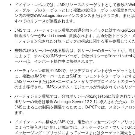
ドメイン・レベルでは、JMSリソースのターゲットとして複数のWebL
ス・グループのターゲットとして複数の仮想ターゲットが指定されてい
ン内の複数のWebLogic Serverインスタンスまたはクラス
すべてのリソースが無視されます。
JMSでは、パーティション環境の共通分散トピックに対する
Replic
転送ポリシーが
に変換されます。共通分散トピック・
Partitioned
ーティション化された分散トピックの構成に関する項を参照してく
複数のJMSサーバーがある場合は、各サーバーのターゲットが、同じクラ
によって、すべてのJMSサーバーが、分散ポリシーが
Distributed
ーバーは、インポート操作中に無視されます。
パーティション環境のJMSで、サブデプロイメントがターゲットとし
に、複数のJMSサーバーまたはSAFエージェントをターゲットと
JMSサーバーまたはSAFエージェントがサブデプロイメントのタ
のまま移行され、JMSシステム・モジュールが作成されているリソ
パーティション環境では、分散ポリシーが
に設定されてい
Singleton
ポリシーの概念は最近WebLogic Server 12.2.1に導入さ
JMSによるこの制限を回避するために、D-PCTでは、スタンドア
ます。
ドメイン・レベル構成のJMSでは、複数のメッセージング・ブリッ
によって導入された新しい検証では、メッセージング・ブリッジお
メッセージング・ブリッジによってソースまたはターゲット宛先とし