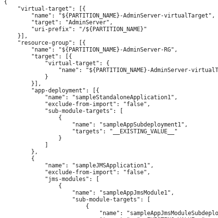
{

    "virtual-target": [{

        "name": "${PARTITION_NAME}-AdminServer-virtualTarget",

        "target": "AdminServer",

        "uri-prefix": "/${PARTITION_NAME}"

    }],

    "resource-group": [{

        "name": "${PARTITION_NAME}-AdminServer-RG",

        "target": [{

            "virtual-target": {

                "name": "${PARTITION_NAME}-AdminServer-virtualT
            }

        }],

        "app-deployment": [{

            "name": "sampleStandaloneApplication1",

            "exclude-from-import": "false",

            "sub-module-targets": [

                {

                    "name": "sampleAppSubdeployment1",

                    "targets": "__EXISTING_VALUE__"

                }

            ]

        },

        {

            "name": "sampleJMSApplication1",

            "exclude-from-import": "false",

            "jms-modules": [

                {

                    "name": "sampleAppJmsModule1",

                    "sub-module-targets": [

                        {

                            "name": "sampleAppJmsModuleSubdeplo