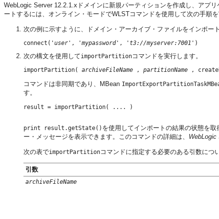
WebLogic Server 12.2.1.xドメインに新規パーティションを
ートするには、オンライン・モードでWLSTコマンドを使用して次の手順
次の例に示すように、ドメイン・アーカイブ・ファイルをインポートするタ
connect('
user
', '
mypassword
', '
t3://myserver:7001
次の構文を使用して
コマンドを実行します。
importPartition
importPartition( 
archiveFileName
 , 
partitionName
 , create
コマンドは非同期であり、MBean
ImportExportPartitionTaskMBe
す。
result = importPartition( .... )

を使用してインポートの結果の状態を取
print result.getState()
ー・メッセージを表示できます。このコマンドの詳細は、
WebLog
次の表で
コマンドに指定する必要のある引数につ
importPartition
引数
archiveFileName