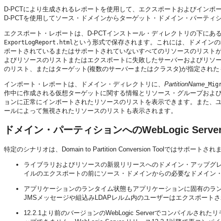
D-PCTにより生成されるレポートを使用して、エクスポートおよびイン
D-PCTを使用してソース・ドメインからターゲット・ドメイン・パーテ
エクスポート・レポートは、D-PCTインストール・ディレクトリの下にあ
という形式で保存されます。これには、ドメインの場所
ExportLogReport.html
ポートされているまたはサポートされていないすべてのリソースのリスト
よびリソースのリストまたはエクスポートに失敗したサーバーおよびリソ
のリスト、またはターゲット(複数のサーバーまたはクラスタ)が指定され
インポート・レポートは、ドメイン・ディレクトリに、
PartitionName
_Mig
作中に作成される仮想ターゲットに関する情報とリソース・グループおよ
ョンに正常にインポートされたリソースのリストを表示できます。また、
ールによって無視されたリソースのリストも表示されます。
ドメイン・パーティションへのWebLogic Ser
特定のシナリオは、Domain to Partition Conversion Toolではサポートさ
ライブラリおよびリソースの新規リリースへのドメイン・アップグ
イルのエクスポートの前にソース・ドメインからの必要なドメイン
アプリケーションのランタイム状態もアプリケーションに固有のラ
JMSメッセージや組込みLDAPレルム内のユーザーはエクスポート
12.2.1より前のバージョンのWebLogic Serverでコンパイ