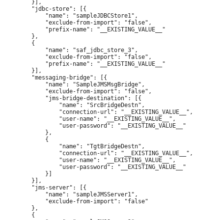
        }],

        "jdbc-store": [{

            "name": "sampleJDBCStore1",

            "exclude-from-import": "false",

            "prefix-name": "__EXISTING_VALUE__"

        },

        {

            "name": "saf_jdbc_store_3",

            "exclude-from-import": "false",

            "prefix-name": "__EXISTING_VALUE__"

        }],

        "messaging-bridge": [{

            "name": "SampleJMSMsgBridge",

            "exclude-from-import": "false",

            "jms-bridge-destination": [{

                "name": "SrcBridgeDestn",

                "connection-url": "__EXISTING_VALUE__",

                "user-name": "__EXISTING_VALUE__",

                "user-password": "__EXISTING_VALUE__"

            },

            {

                "name": "TgtBridgeDestn",

                "connection-url": "__EXISTING_VALUE__",

                "user-name": "__EXISTING_VALUE__",

                "user-password": "__EXISTING_VALUE__"

            }]

        }],

        "jms-server": [{

            "name": "sampleJMSServer1",

            "exclude-from-import": "false"

        },

        {
