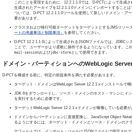
このことを実現するために、12.2.1.1.0では、D-PCTによって
生成されたアーカイブを12.2.1.1.0ドメインにインポートする
ついては、D-PCT 12.2.1.1.0ツールを使用して新しいドメイン
要があります。
クラスタおよび移行可能ターゲットをターゲットとするJMSリソース
ートの考慮事項と制限事項」
を参照してください。
D-PCT 12.2.1.1.0によって生成されるJSONファイルでは、
ことで、ユーザーがより柔軟に操作できるようになっています。これ
および
として使用できます。
mail-session
jdbc-store
ドメイン・パーティションへのWebLogic Serv
D-PCTを構成する前に、特定の前提条件を満たす必要があります。
ターゲット・ドメインはWebLogic Server 12.2.1.xインスト
JDK 8をダウンロードし、ソース・ドメインのホスト・マシンにインストー
を実行するために必要です。
ターゲットWebLogic Server 12.2.1.xドメインが稼働している必
ドメインからパーティションに直接変換し、JavaScript Object 
るようにするには、ターゲット・ドメインとソース・ドメインのク
デフォルトでは、インポート・ツールはJSONファイルで指定され