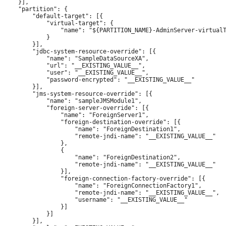
    }],

    "partition": {

        "default-target": [{

            "virtual-target": {

                "name": "${PARTITION_NAME}-AdminServer-virtualT
            }

        }],

        "jdbc-system-resource-override": [{

            "name": "SampleDataSourceXA",

            "url": "__EXISTING_VALUE__",

            "user": "__EXISTING_VALUE__",

            "password-encrypted": "__EXISTING_VALUE__"

        }],

        "jms-system-resource-override": [{

            "name": "sampleJMSModule1",

            "foreign-server-override": [{

                "name": "ForeignServer1",

                "foreign-destination-override": [{

                    "name": "ForeignDestination1",

                    "remote-jndi-name": "__EXISTING_VALUE__"

                },

                {

                    "name": "ForeignDestination2",

                    "remote-jndi-name": "__EXISTING_VALUE__"

                }],

                "foreign-connection-factory-override": [{

                    "name": "ForeignConnectionFactory1",

                    "remote-jndi-name": "__EXISTING_VALUE__",

                    "username": "__EXISTING_VALUE__"

                }]

            }]

        }],
