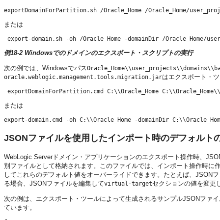
または
 export-domain.sh -oh /Oracle_Home -domainDir /Oracle_Home/use
例18-2 Windowsでのドメインのエクスポート・スクリプトの実行
次の例では、Windowsでパス
Oracle_Home\\user_projects\\domains\\b
はエクスポート・ツ
oracle.weblogic.management.tools.migration.jar
または
export-domain.cmd -oh C:\\Oracle_Home -domainDir C:\\Oracle_Ho
JSONファイルを使用したインポート時のデフォルト
WebLogic Serverドメイン・アプリケーションのエクスポート操作
別ファイルとして格納されます。このファイルでは、インポート操作時に作
してこれらのデフォルト値をオーバーライドできます。たとえば、JSON
る場合、JSONファイルを編集して
セクションの値を変更
virtual-target
次の例は、エクスポート・ツールによって生成されるサンプルJSONファイ
ています。