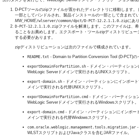
D-PCTツールのzipファイルが置かれたディレクトリに移動します。ドメイ
一部としてバンドルされ、製品インストールの一部として含まれていま
MW_HOME
にあ
/wlserver/common/dpct/D-PCT-12.2.1.1.0.zip
ファイルを解凍します。このファイルは、希
D-PCT-12.2.1.1.0.zip
ることをお薦めします。エクスポート・ツールzipディストリビュ
する必要があります。
zipディストリビューションは次のファイルで構成されています。
- Domain to Partition Conversion
README.txt
- ドメイン・パーティショ
exportDomainForPartition.sh
WebLogic Serverドメインで実行されるUNIXスクリプト。
- ドメイン・パーティションにインポートで
export-domain.sh
メインで実行される代替UNIXスクリプト。
- ドメイン・パーティシ
exportDomainForPartition.cmd
WebLogic Serverドメインで実行されるWindowsスクリプト。
- ドメイン・パーティションにインポートで
export-domain.cmd
メインで実行される代替Windowsスクリプト。
com.oracle.weblogic.management.tools.migration.jar
WLSTスクリプトおよびJavaクラスを含むJARファイル。