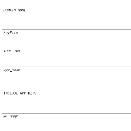
DOMAIN_HOME
keyFile
TOOL_JAR
app_name
INCLUDE_APP_BITS
WL_HOME