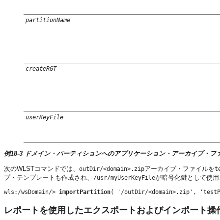
partitionName
createRGT
userKeyFile
例18-3 ドメイン・パーティションへのアプリケーション・アーカイブ・ファ
次のWLSTコマンドでは、
アーカイブ・ファイルを
outDir/<domain>.zip
t
プ・テンプレートも作成され、
が暗号化鍵として使用
/usr/myUserKeyFile
wls:/wsDomain/> 
importPartition
( '/outDir/<domain>.zip', 'test
レポートを使用したエクスポートおよびインポート操