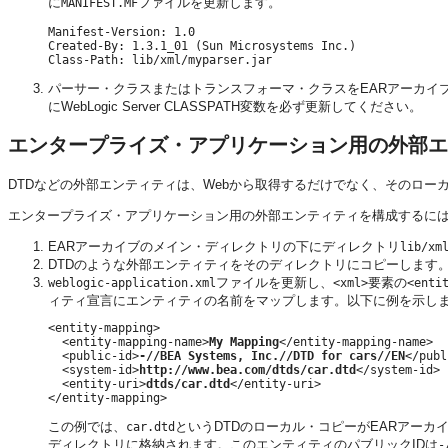
に
ファイルを更新します。
MANIFEST.MF
Manifest-Version: 1.0

Created-By: 1.3.1_01 (Sun Microsystems Inc.)

パーサー・クラスまたはトランスフォーマ・クラスをEARアーカイ
にWebLogic Server CLASSPATH変数を必ず更新してください。
エンタープライズ・アプリケーション用の外部エ
DTDなどの外部エンティティは、Webから取得するだけでなく、そのロー
エンタープライズ・アプリケーション用の外部エンティティを構成するには
EARアーカイブのメイン・ディレクトリの下にディレクトリ
lib/xm
DTDのような外部エンティティをそのディレクトリにコピーします
ファイルを更新し、
要素の
weblogic-application.xml
<xml>
<enti
ィティ宣言にエンティティの名前をマップします。以下に例を示し
<entity-mapping>

  <entity-mapping-name>
My Mapping
</entity-mapping-name>

  <public-id>
-//BEA Systems, Inc.//DTD for cars//EN
</publ
  <system-id>
http://www.bea.com/dtds/car.dtd
</system-id>

  <entity-uri>
dtds/car.dtd
</entity-uri>

この例では、
というDTDのローカル・コピーがEARアー
car.dtd
ディレクトリに格納されます。このエンティティのパブリックIDは
-