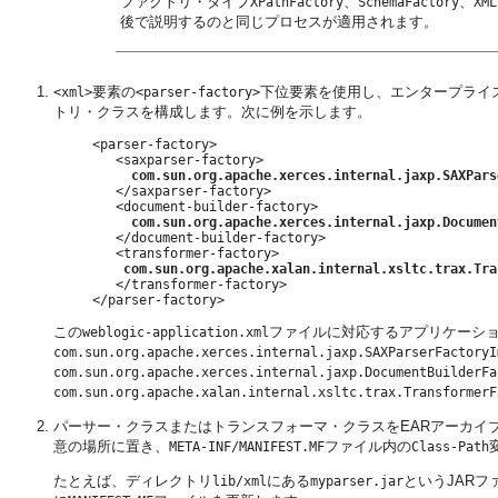
ファクトリ・タイプ
、
、
XPathFactory
SchemaFactory
XML
後で説明するのと同じプロセスが適用されます。
要素の
下位要素を使用し、エンタープライズ
<xml>
<parser-factory>
トリ・クラスを構成します。次に例を示します。
     <parser-factory>

        <saxparser-factory>

com.sun.org.apache.xerces.internal.jaxp.SAXPars
        </saxparser-factory>

        <document-builder-factory>

com.sun.org.apache.xerces.internal.jaxp.Documen
        </document-builder-factory>

        <transformer-factory>

com.sun.org.apache.xalan.internal.xsltc.trax.Tra
        </transformer-factory>

     </parser-factory>
この
ファイルに対応するアプリケーショ
weblogic-application.xml
com.sun.org.apache.xerces.internal.jaxp.SAXParserFactoryI
com.sun.org.apache.xerces.internal.jaxp.DocumentBuilderFa
com.sun.org.apache.xalan.internal.xsltc.trax.TransformerF
パーサー・クラスまたはトランスフォーマ・クラスをEARアーカイブ
意の場所に置き、
ファイル内の
META-INF/MANIFEST.MF
Class-Path
たとえば、ディレクトリ
にある
というJAR
lib/xml
myparser.jar