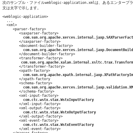
次のサンプル・ファイル
は、あるエンタープラ
weblogic-application.xml
文は太字で示します。
<weblogic-application>

  ...

  <xml>

     <parser-factory>

        <saxparser-factory>

com.sun.org.apache.xerces.internal.jaxp.SAXParserFac
        </saxparser-factory>

        <document-builder-factory>

com.sun.org.apache.xerces.internal.jaxp.DocumentBuil
        </document-builder-factory>

        <transformer-factory>

com.sun.org.apache.xalan.internal.xsltc.trax.Transfor
        </transformer-factory>

        <xpath-factory> 

com.sun.org.apache.xpath.internal.jaxp.XPathFactoryI
        </xpath-factory

        <schema-factory>

com.sun.org.apache.xerces.internal.jaxp.validation.X
        </schema-factory>

        <xml-input-factory>

com.ctc.wstx.stax.WstxInputFactory
        </xml-input-factory>

        <xml-output-factory>

com.ctc.wstx.stax.WstxOutputFactory
        </xml-output-factory>

        <xml-event-factory>

com.ctc.wstx.stax.WstxEventFactory
        </xml-event-factory>

     </parser-factory>
