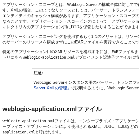
アプリケーション・スコープとは、WebLogic Serverの構成全体に
す。XMLの場合、このようなリソースとしては、パーサー、トランスフォーマ、外部エン
エンティティのキャッシュ構成があります。アプリケーション・スコープ
なることです。アプリケーション・スコーピングによって、アプリケーシ
ィレクトリ内のアプリケーション用にDTDを保管したりすることができま
アプリケーション・スコーピングを使用するもう1つのメリットは、リソースをE
のサーバーのリソースを構成せずにこのEARファイルを実行できることで
特定のアプリケーション用のXMLリソースを構成するには、
ファイルま
EAR
トリにある
デプロイメント記述子ファイルに
weblogic-application.xml
注意:
WebLogic Serverインスタンス用のパーサー、ト
Server XMLの管理」
で説明するように、WebLogic Se
weblogic-application.xmlファイル
ファイルは、エンタープライズ・アプリケーション
weblogic-application.xml
ープライズ・アプリケーションにより使用されるXML、JDBC、EJBなど
と呼ばれます。
application.xml