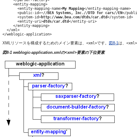
     <entity-mapping>

       <entity-mapping-name>
My Mapping
</entity-mapping-name>

       <public-id>
-//BEA Systems, Inc.//DTD for cars//EN
</publi
       <system-id>
http://www.bea.com/dtds/car.dtd
</system-id>

       <entity-uri>
dtds/car.dtd
</entity-uri>

     </entity-mapping>

  </xml>

XMLリソースを構成するためのメイン要素は、
です。
図8-1
は、
<xml>
<xml>
図8-1 weblogic-application.xmlの<xml>要素の下位要素