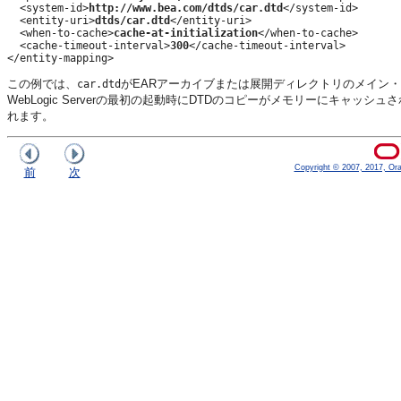
  <system-id>
http://www.bea.com/dtds/car.dtd
</system-id>

  <entity-uri>
dtds/car.dtd
</entity-uri>

  <when-to-cache>
cache-at-initialization
</when-to-cache>

  <cache-timeout-interval>
300
</cache-timeout-interval>

この例では、
がEARアーカイブまたは展開ディレクトリのメイン
car.dtd
WebLogic Serverの最初の起動時にDTDのコピーがメモリーにキャ
れます。
Copyright © 2007, 2017, Oracl
前
次